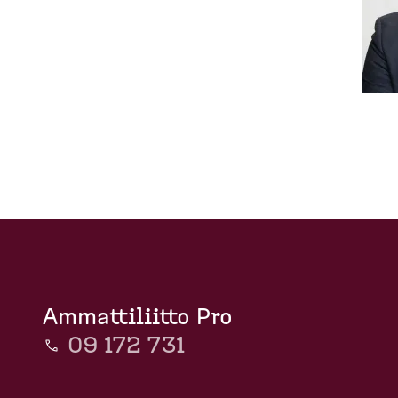
u
E
(
t
p
u
d
o
s
i
e
l
v
s
u
k
k
u
t
o
p
)
Ammattiliitto Pro
09 172 731