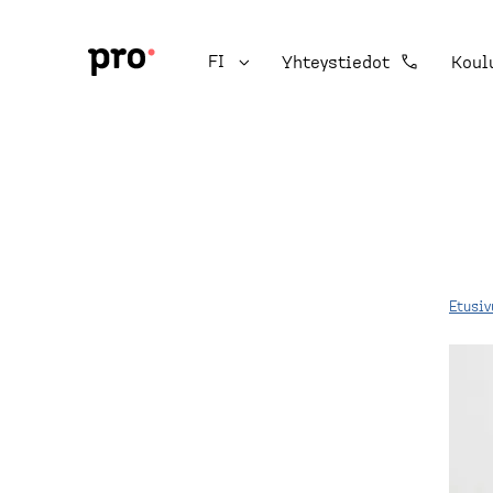
H
y
p
Vaihda kieltä, nykyinen kieli:
FI
Yhteystiedot
Koul
p
A
ä
m
T
ä
m
o
p
a
ä
t
p
ä
t
s
i
b
i
l
a
s
i
ä
i
Etusiv
r
l
t
t
t
m
M
ö
o
e
ö
u
P
n
r
n
r
o
,
u