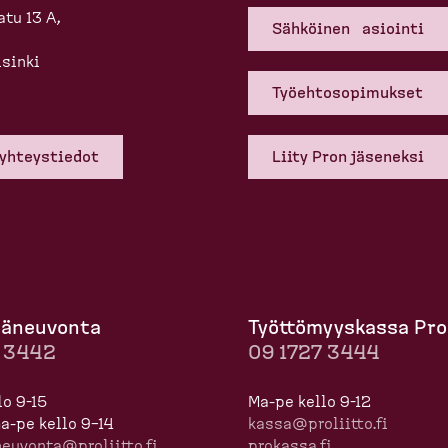
tu 13 A,
Sähköinen asiointi
sinki
Työehto­so­pi­mukset
 yhteys­tiedot
Liity Pron jäseneksi
mä­neuvonta
Työttö­myyskassa Pro
7 3442
09 1727 3444
lo 9-15
Ma-pe kello 9-12
 ma-pe kello 9–14
kassa@proliitto.fi
neuvonta@proliitto.fi
prokassa.fi