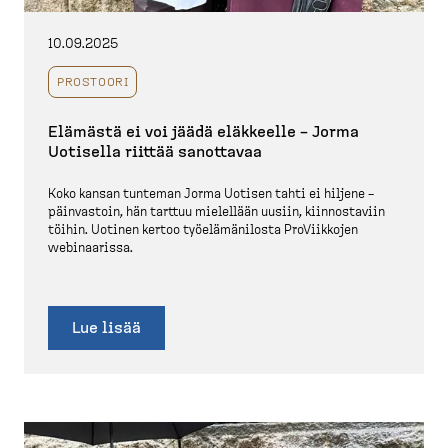
10.09.2025
PROSTOORI
Elämästä ei voi jäädä eläkkeelle – Jorma
Uotisella riittää sanottavaa
Koko kansan tunteman Jorma Uotisen tahti ei hiljene –
päinvastoin, hän tarttuu mielellään uusiin, kiinnos­taviin
töihin. Uotinen kertoo työelä­mä­nilosta ProViikkojen
webinaarissa.
Lue lisää