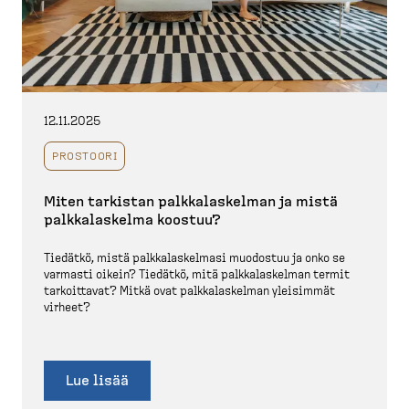
12.11.2025
PROSTOORI
Miten tarkistan palkka­las­kelman ja mistä
palkka­laskelma koostuu?
Tiedätkö, mistä palkka­las­kelmasi muodostuu ja onko se
varmasti oikein? Tiedätkö, mitä palkka­las­kelman termit
tarkoittavat? Mitkä ovat palkka­las­kelman yleisimmät
virheet?
Lue lisää