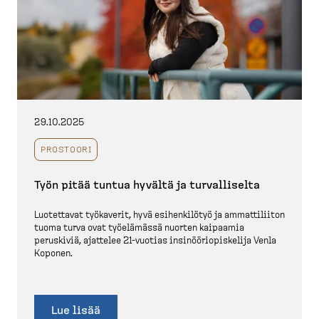
29.10.2025
PROSTOORI
Työn pitää tuntua hyvältä ja turval­liselta
Luotettavat työkaverit, hyvä esihen­kilötyö ja ammatti­liiton
tuoma turva ovat työelämässä nuorten kaipaamia
peruskiviä, ajattelee 21-​vuotias insinöö­rio­pis­kelija Venla
Koponen.
Lue lisää