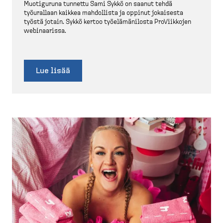
Muotiguruna tunnettu Sami Sykkö on saanut tehdä
työurallaan kaikkea mahdollista ja oppinut jokaisesta
työstä jotain. Sykkö kertoo työelä­mä­nilosta ProViikkojen
webinaarissa.
Lue lisää