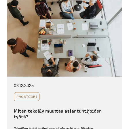
03.12.2025
PROSTOORI
Miten tekoäly muuttaa asiantun­ti­joiden
työtä?