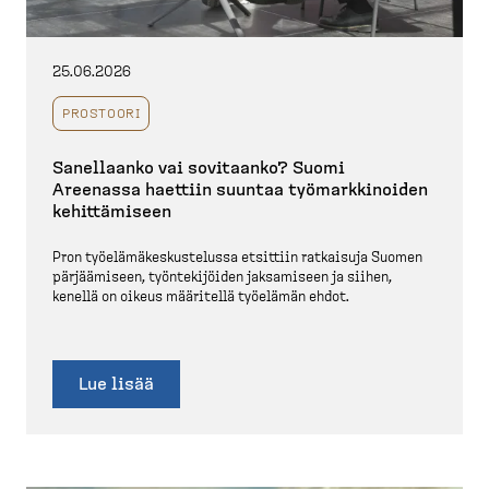
25.06.2026
PROSTOORI
Sanellaanko vai sovitaanko? Suomi
Areenassa haettiin suuntaa työmark­ki­noiden
kehittä­miseen
Pron työelä­mä­kes­kus­telussa etsittiin ratkaisuja Suomen
pärjää­miseen, työnte­ki­jöiden jaksamiseen ja siihen,
kenellä on oikeus määritellä työelämän ehdot.
Lue lisää