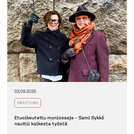
02.09.2025
PROSTOORI
Etuoikeutettu moniosaaja – Sami Sykkö
nauttii kaikesta työstä