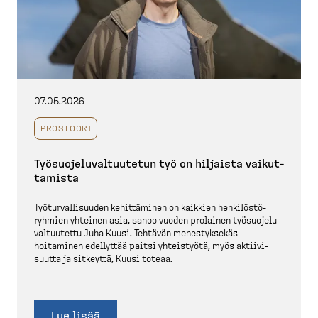
07.05.2026
PROSTOORI
Työsuo­je­lu­val­tuutetun työ on hiljaista vaikut­
tamista
Työtur­val­li­suuden kehittäminen on kaikkien henkilös­tö­
ryhmien yhteinen asia, sanoo vuoden prolainen työsuo­je­lu­
val­tuutettu Juha Kuusi. Tehtävän menestyksekäs
hoitaminen edellyttää paitsi yhteistyötä, myös aktiivi­
suutta ja sitkeyttä, Kuusi toteaa.
Lue lisää