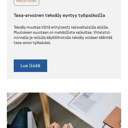
PROSTOORI
Tasa-​arvoinen tekoäly syntyy työpai­koilla
Tekoäly muuttaa töitä erityisesti naisval­taisilla aloilla.
Muutoksen suuntaan on mahdollista vaikuttaa. Yhteis­toi­
minnalla ja reilulla käyttöö­notolla tekoäly voidaan kääntää
tasa-​arvon työkaluksi.
Lue lisää