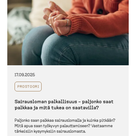
17.09.2025
PROSTOORI
Sairausloman palkal­lisuus – paljonko saat
palkkaa ja mitä tukea on saatavilla?
Paljonko saan palkkaa sairaus­lomalla ja kuinka pitkään?
Mitä apua saan työkyvyn palaut­ta­miseen? Vastaamme
tärkeisiin kysymyksiin sairaus­lomasta.