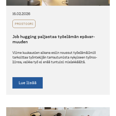
16.02.2026
PROSTOORI
Job hugging paljastaa työelämän epävar­
muuden
Viime kuukausien aikana esiin noussut työelä­mäilmiö
tarkoittaa työntekijän tarrau­tumista nykyiseen työroo­
liinsa, vaikka työ ei enää tuntuisi mielek­käältä.
Lue lisää