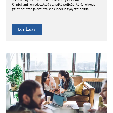
Tekoälyn hyödyn­täminen ei ole vain yksilötaito.
Onnistuminen edellyttää selkeitä pelisääntöjä, rohkeaa
priori­sointia ja avointa keskustelua työyhteisössä.
Lue lisää