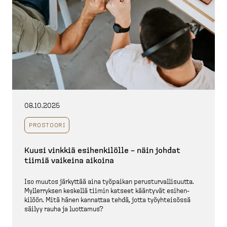
08.10.2025
PROSTOORI
Kuusi vinkkiä esihen­kilölle – näin johdat
tiimiä vaikeina aikoina
Iso muutos järkyttää aina työpaikan perustur­val­li­suutta.
Myller­ryksen keskellä tiimin katseet kääntyvät esihen­
kilöön. Mitä hänen kannattaa tehdä, jotta työyhteisössä
säilyy rauha ja luottamus?