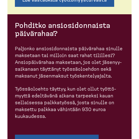
Pohditko ansiosi­don­naista
päivärahaa?
Paljonko ansiosi­don­naista päivärahaa sinulle
maksetaan tai milloin saat rahat tilillesi?
Ansiopäi­värahaa maksetaan, jos olet jäsenyy­
sai­kanaan täyttänyt työssä­oloehdon sekä
maksanut jäsenmaksut työsken­te­ly­ajalta.
Työssä­oloehto täyttyy, kun olet ollut työttö­
myyttä edeltävänä aikana tarpeeksi kauan
sellaisessa palkka­työssä, josta sinulle on
maksettu palkkaa vähintään 930 euroa
kuukaudessa.