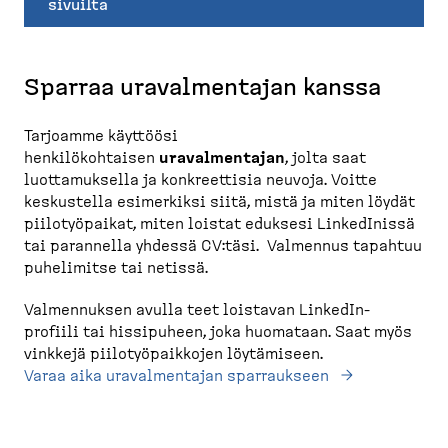
sivuilta
Sparraa uravalmentajan kanssa
Tarjoamme käyttöösi
henkilökohtaisen
uravalmentajan
, jolta saat
luottamuksella ja konkreettisia neuvoja. Voitte
keskustella esimerkiksi siitä, mistä ja miten löydät
piilotyöpaikat, miten loistat eduksesi LinkedInissä
tai parannella yhdessä CV:täsi. Valmennus tapahtuu
puhelimitse tai netissä.
Valmennuksen avulla teet loistavan LinkedIn-
profiili tai hissipuheen, joka huomataan. Saat myös
vinkkejä piilotyöpaikkojen löytämiseen.
Varaa aika uravalmentajan sparraukseen