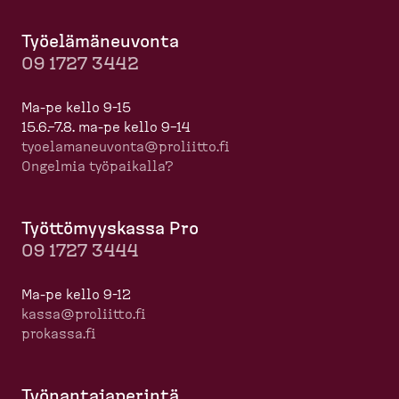
Työelä­mä­neuvonta
09 1727 3442
Ma-pe kello 9-15
15.6.–7.8. ma-pe kello 9–14
tyoela­ma­neuvonta@proliitto.fi
Ongelmia työpaikalla?
Työttö­myyskassa Pro
09 1727 3444
Ma-pe kello 9-12
kassa@proliitto.fi
prokassa.fi
Työnan­ta­ja­perintä