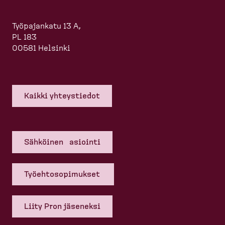
Työpajankatu 13 A,
PL 183
00581 Helsinki
Kaikki yhteys­tiedot
Sähköinen asiointi
Työehto­so­pi­mukset
Liity Pron jäseneksi