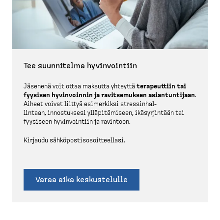
Tee suunnitelma hyvinvointiin
Jäsenenä voit ottaa maksutta yhteyttä
terapeuttiin tai
fyysisen hyvinvoinnin ja ravitse­muksen asiantun­tijaan
.
Aiheet voivat liittyä esimerkiksi stressin­hal­
lintaan, innostuksesi ylläpi­tä­miseen, ikäsyr­jintään tai
fyysiseen hyvinvointiin ja ravintoon.
Kirjaudu sähköpos­ti­so­soit­teellasi.
Varaa aika keskus­telulle