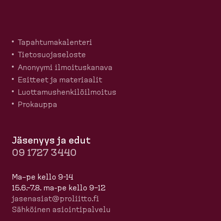
Tapahtu­ma­ka­lenteri
Tietosuo­ja­seloste
Anonyymi ilmoitus­kanava
Esitteet ja materiaalit
Luotta­mus­hen­ki­löil­moitus
Prokauppa
Jäsenyys ja edut
09 1727 3440
Ma–pe kello 9-14
15.6.–7.8. ma-pe kello 9–12
jasenasiat@proliitto.fi
Sähköinen asioin­ti­palvelu