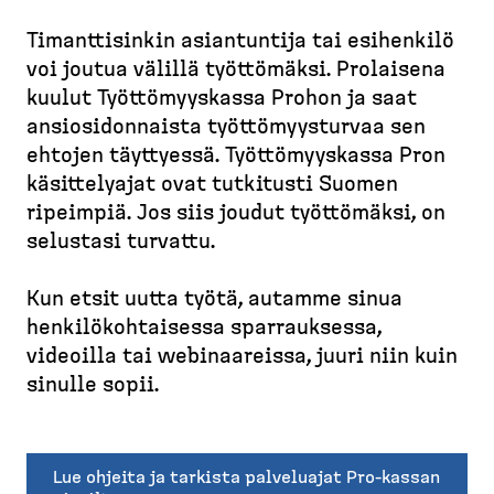
d
t
e
Timant­ti­sinkin asiantuntija tai esihenkilö
u
M
s
s
voi joutua välillä työttömäksi. Prolaisena
u
k
i
kuulut Työttö­myyskassa Prohon ja saat
r
t
v
ansiosi­don­naista työttö­myys­turvaa sen
u
o
u
ehtojen täyttyessä. Työttö­myyskassa Pron
p
p
käsitte­lyajat ovat tutkitusti Suomen
o
)
ripeimpiä. Jos siis joudut työttömäksi, on
l
selustasi turvattu.
k
u
Kun etsit uutta työtä, autamme sinua
henkilö­koh­taisessa sparrauksessa,
videoilla tai webinaareissa, juuri niin kuin
sinulle sopii.
Lue ohjeita ja tarkista palveluajat Pro-kassan