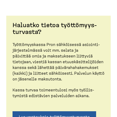
Haluatko tietoa työttö­myys­
turvasta?
Työttö­myyskassa Pron sähköisessä asioin­ti­
jär­jes­telmässä voit mm. selata ja
päivittää omia ja maksatukseen liittyviä
tietojaan, viestiä kassan etuuskä­sit­te­li­jöiden
kanssa sekä lähettää päivära­ha­ha­ke­mukset
(kaikki) ja liitteet sähköisesti. Palvelun käyttö
on jäsenelle maksutonta.
Kassa turvaa toimeen­tulosi myös työllis­
tymistä edistävien palveluiden aikana.
Lue vastauksia työttö­myys­turvasta