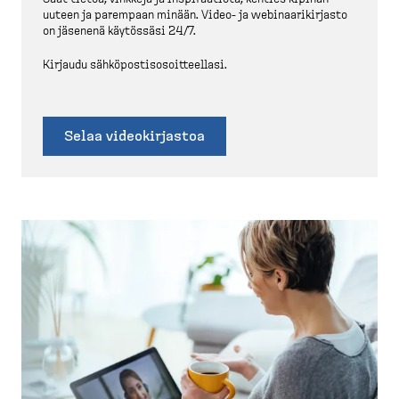
uuteen ja parempaan minään. Video-​ ja webinaarikirjasto
on jäsenenä käytössäsi 24/7.
Kirjaudu sähköpos­ti­so­soit­teellasi.
Selaa videokir­jastoa