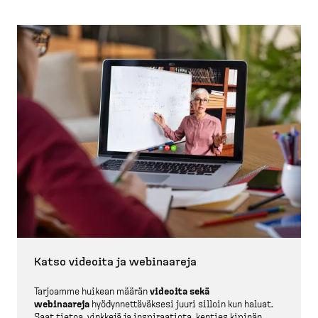
Katso videoita ja webinaareja
Tarjoamme huikean määrän
videoita sekä
webinaareja
hyödyn­net­tä­väksesi juuri silloin kun haluat.
Saat tietoa, vinkkejä ja inspiraatiota, kenties kipinän