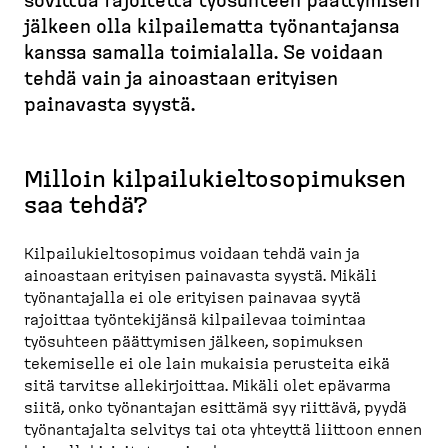
d
sovittua rajoitetta työsuhteen päättymisen
r
t
e
jälkeen olla kilpai­lematta työnan­tajansa
u
u
s
kanssa samalla toimialalla. Se voidaan
p
s
k
tehdä vain ja ainoastaan erityisen
o
i
t
painavasta syystä.
v
l
o
u
k
p
u
Milloin kilpailukieltosopimuksen
)
saa tehdä?
Kilpailukieltosopimus voidaan tehdä vain ja
ainoastaan erityisen painavasta syystä. Mikäli
työnantajalla ei ole erityisen painavaa syytä
rajoittaa työntekijänsä kilpailevaa toimintaa
työsuhteen päättymisen jälkeen, sopimuksen
tekemiselle ei ole lain mukaisia perusteita eikä
sitä tarvitse allekirjoittaa. Mikäli olet epävarma
siitä, onko työnantajan esittämä syy riittävä, pyydä
työnantajalta selvitys tai ota yhteyttä liittoon ennen