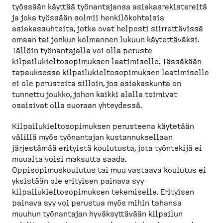
työssään käyttää työnantajansa asiakasrekistereitä
ja joka työssään solmii henkilökohtaisia
asiakassuhteita, jotka ovat helposti siirrettävissä
omaan tai jonkun kolmannen lukuun käytettäväksi.
Tällöin työnantajalla voi olla peruste
kilpailukieltosopimuksen laatimiselle. Tässäkään
tapauksessa kilpailukieltosopimuksen laatimiselle
ei ole perusteita silloin, jos asiakaskunta on
tunnettu joukko, johon kaikki alalla toimivat
osaisivat olla suoraan yhteydessä.
Kilpailukieltosopimuksen perusteena käytetään
välillä myös työnantajan kustannuksellaan
järjestämää erityistä koulutusta, jota työntekijä ei
muualta voisi maksutta saada.
Oppisopimuskoulutus tai muu vastaava koulutus ei
yksistään ole erityisen painava syy
kilpailukieltosopimuksen tekemiselle. Erityisen
painava syy voi perustua myös mihin tahansa
muuhun työnantajan hyväksyttävään kilpailun