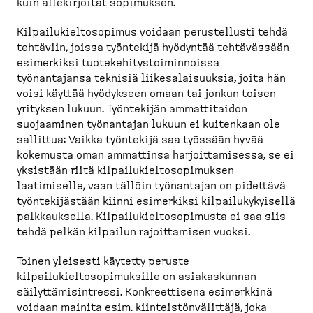
kuin allekirjoitat sopimuksen.
Kilpailukieltosopimus voidaan perustellusti tehdä
tehtäviin, joissa työntekijä hyödyntää tehtävässään
esimerkiksi tuotekehitystoiminnoissa
työnantajansa teknisiä liikesalaisuuksia, joita hän
voisi käyttää hyödykseen omaan tai jonkun toisen
yrityksen lukuun. Työntekijän ammattitaidon
suojaaminen työnantajan lukuun ei kuitenkaan ole
sallittua: Vaikka työntekijä saa työssään hyvää
kokemusta oman ammattinsa harjoittamisessa, se ei
yksistään riitä kilpailukieltosopimuksen
laatimiselle, vaan tällöin työnantajan on pidettävä
työntekijästään kiinni esimerkiksi kilpailukykyisellä
palkkauksella. Kilpailukieltosopimusta ei saa siis
tehdä pelkän kilpailun rajoittamisen vuoksi.
Toinen yleisesti käytetty peruste
kilpailukieltosopimuksille on asiakaskunnan
säilyttämisintressi. Konkreettisena esimerkkinä
voidaan mainita esim. kiinteistönvälittäjä, joka