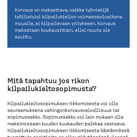
Korvaus on maksettava, vaikka työntekijä
työllistyisi kilpailukiellon voimassaoloaikana
muualle, ei kilpailevaan yritykseen. Korvaus
maksetaan kuukausittain, ellei muuta ole
sovittu.
Mitä tapahtuu jos rikon
kilpailukieltosopimusta?
Kilpailukieltosopimuksen rikkomisesta voi olla
seuraamuksena vahingonkorvausvelvollisuus tai
sopimussakko. Sopimussakko voi lain mukaan olla
maksimissaan kuuden kuukauden palkkaa vastaava.
Kilpailukieltosopimuksen rikkomisesta käytännössä