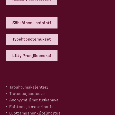
Sähköinen asiointi
Työehto­so­pi­mukset
Liity Pron jäseneksi
Tapahtu­ma­ka­lenteri
Tietosuo­ja­seloste
Anonyymi ilmoitus­kanava
Esitteet ja materiaalit
Luotta­mus­hen­ki­löil­moitus