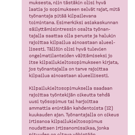
muksesta, niin tästäkin olisi hyvä
laatia jo sopimukseen selvät rajat, mitä
työnantaja pitää kilpai­levana
toimintana. Esimerkiksi asiakas­kunnan
säilyt­tä­mi­sint­ressin osalta työnan­
tajalla saattaa olla peruste ja halukin
rajoittaa kilpailua ainoastaan alueel­
lisesti. Tällöin olisi hyvä tulevien
ongelma­ti­lan­teiden välttä­miseksi jo
itse kilpai­lu­kiel­to­so­pi­mukseen kirjata,
jos työnan­tajalla on tarve rajoittaa
kilpailua ainoastaan alueel­lisesti.
Kilpai­lu­kiel­to­so­pi­muksella saadaan
rajoittaa työntekijän oikeutta tehdä
uusi työsopimus tai harjoittaa
ammattia enintään kahden­toista (12)
kuukauden ajan. Työnan­tajalla on oikeus
irtisanoa kilpai­lu­kiel­to­sopimus
noudattaen irtisa­no­mi­saikaa, jonka
pituuden on oltava vähintään