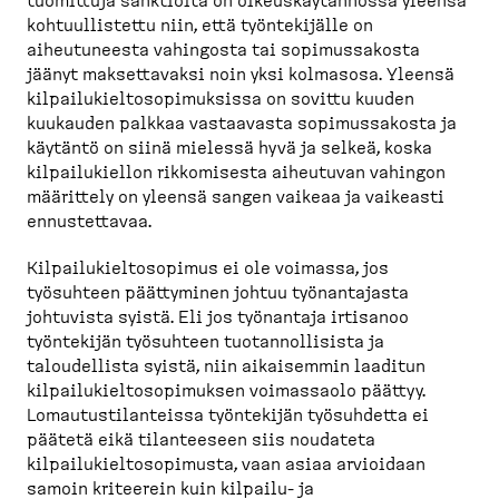
tuomittuja sanktioita on oikeuskäytännössä yleensä
kohtuullistettu niin, että työntekijälle on
aiheutuneesta vahingosta tai sopimussakosta
jäänyt maksettavaksi noin yksi kolmasosa. Yleensä
kilpailukieltosopimuksissa on sovittu kuuden
kuukauden palkkaa vastaavasta sopimussakosta ja
käytäntö on siinä mielessä hyvä ja selkeä, koska
kilpailukiellon rikkomisesta aiheutuvan vahingon
määrittely on yleensä sangen vaikeaa ja vaikeasti
ennustettavaa.
Kilpailukieltosopimus ei ole voimassa, jos
työsuhteen päättyminen johtuu työnantajasta
johtuvista syistä. Eli jos työnantaja irtisanoo
työntekijän työsuhteen tuotannollisista ja
taloudellista syistä, niin aikaisemmin laaditun
kilpailukieltosopimuksen voimassaolo päättyy.
Lomautustilanteissa työntekijän työsuhdetta ei
päätetä eikä tilanteeseen siis noudateta
kilpailukieltosopimusta, vaan asiaa arvioidaan
samoin kriteerein kuin kilpailu- ja