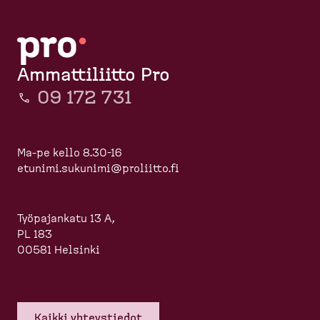
Ammattiliitto Pro
09 172 731
Ma-pe kello 8.30-16
etunimi.sukunimi@proliitto.fi
Työpajankatu 13 A,
PL 183
00581 Helsinki
Kaikki yhteys­tiedot