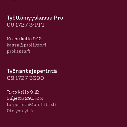
Työttö­myyskassa Pro
09 1727 3444
Ma-pe kello 9-12
kassa@proliitto.fi
prokassa.fi
Työnan­ta­ja­perintä
09 1727 3390
Ti-to kello 9-12
Suljettu 29.6.–3.7.
ta-​perinta@proliitto.fi
Ota yhteyttä