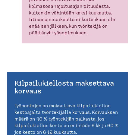
kolmasosa rajoitusajan pituudesta,
kuitenkin vähintään kaksi kuukautta.
Irtisa­no­mi­soi­keutta ei kuitenkaan ole
enää sen jälkeen, kun työntekijä on
päättänyt työsopi­muksen.
Kilpailukiellosta maksettava
korvaus
Työnantajan on maksettava kilpailukiellon
kestoajalta työntekijälle korvaus. Korvauksen
määrä on 40 % työntekijän palkasta, jos
kilpailukiellon kesto on enintään 6 kk ja 60 %
jos kesto on 6-12 kuukautta.