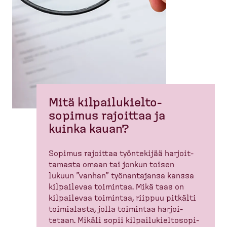
Mitä kilpai­lu­kiel­to­
sopimus rajoittaa ja
kuinka kauan?
Sopimus rajoittaa työntekijää harjoit­
tamasta omaan tai jonkun toisen
lukuun ”vanhan” työnan­tajansa kanssa
kilpailevaa toimintaa. Mikä taas on
kilpailevaa toimintaa, riippuu pitkälti
toimialasta, jolla toimintaa harjoi­
tetaan. Mikäli sopii kilpai­lu­kiel­to­so­pi­