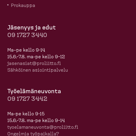
Prokauppa
Jäsenyys ja edut
09 1727 3440
Ma–pe kello 9-14
15.6.–7.8. ma-pe kello 9–12
jasenasiat@proliitto.fi
Sähköinen asioin­ti­palvelu
Työelä­mä­neuvonta
09 1727 3442
Ma-pe kello 9-15
15.6.–7.8. ma-pe kello 9–14
tyoela­ma­neuvonta@proliitto.fi
Ongelmia työpaikalla?