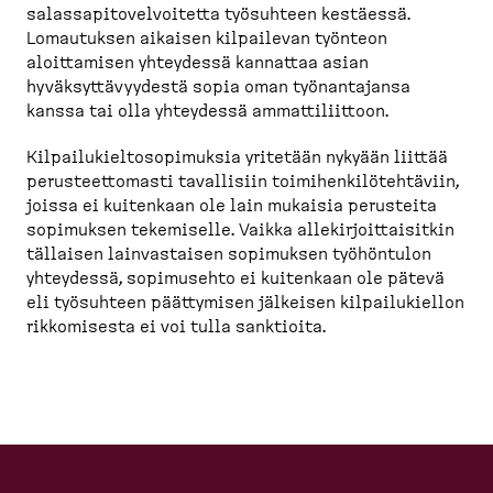
salassapitovelvoitetta työsuhteen kestäessä.
Lomautuksen aikaisen kilpailevan työnteon
aloittamisen yhteydessä kannattaa asian
hyväksyttävyydestä sopia oman työnantajansa
kanssa tai olla yhteydessä ammattiliittoon.
Kilpailukieltosopimuksia yritetään nykyään liittää
perusteettomasti tavallisiin toimihenkilötehtäviin,
joissa ei kuitenkaan ole lain mukaisia perusteita
sopimuksen tekemiselle. Vaikka allekirjoittaisitkin
tällaisen lainvastaisen sopimuksen työhöntulon
yhteydessä, sopimusehto ei kuitenkaan ole pätevä
eli työsuhteen päättymisen jälkeisen kilpailukiellon
rikkomisesta ei voi tulla sanktioita.