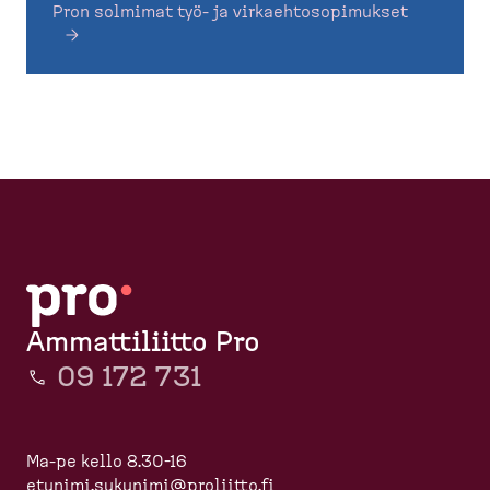
Pron solmimat työ- ja virkaehtosopimukset
Ammattiliitto Pro
09 172 731
Ma-pe kello 8.30-16
etunimi.sukunimi@proliitto.fi