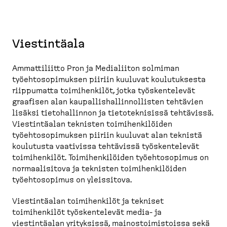
Viestintäala
Ammattiliitto Pron ja Medialiiton solmiman
työehtosopimuksen piiriin kuuluvat koulutuksesta
riippumatta toimihenkilöt, jotka työskentelevät
graafisen alan kaupallishallinnollisten tehtävien
lisäksi tietohallinnon ja tietoteknisissä tehtävissä.
Viestintäalan teknisten toimihenkilöiden
työehtosopimuksen piiriin kuuluvat alan teknistä
koulutusta vaativissa tehtävissä työskentelevät
toimihenkilöt. Toimihenkilöiden työehtosopimus on
normaalisitova ja teknisten toimihenkilöiden
työehtosopimus on yleissitova.
Viestintäalan toimihenkilöt ja tekniset
toimihenkilöt työskentelevät media- ja
viestintäalan yrityksissä, mainostoimistoissa sekä