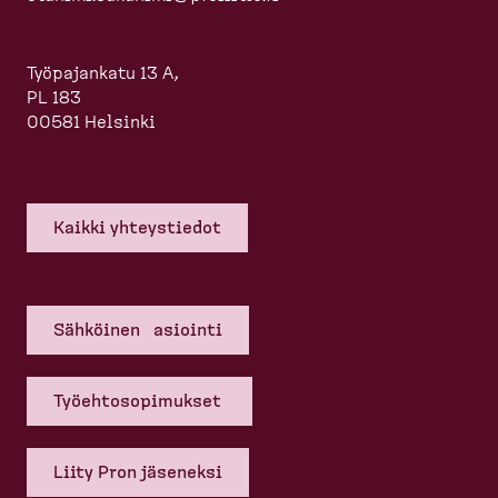
Työpajankatu 13 A,
PL 183
00581 Helsinki
Kaikki yhteys­tiedot
Sähköinen asiointi
Työehto­so­pi­mukset
Liity Pron jäseneksi