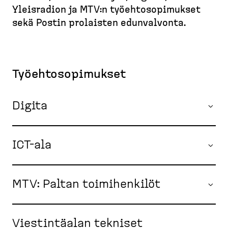
M
d
t
Yleisradion ja MTV:n työehto­so­pi­mukset
u
e
u
sekä Postin prolaisten edunvalvonta.
r
s
s
u
k
i
p
t
v
o
o
u
Työehto­so­pi­mukset
l
p
k
)
u
Digita
ICT-ala
MTV: Paltan toimihenkilöt
Viestintäalan tekniset