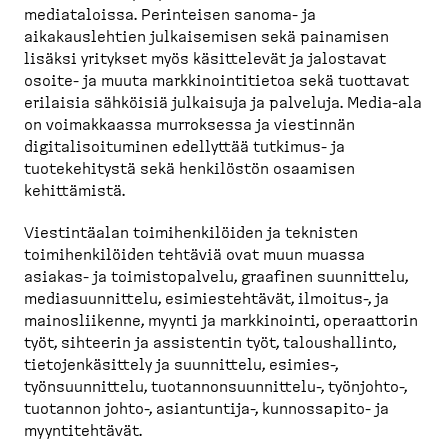
mediataloissa. Perinteisen sanoma- ja
aikakauslehtien julkaisemisen sekä painamisen
lisäksi yritykset myös käsittelevät ja jalostavat
osoite- ja muuta markkinointitietoa sekä tuottavat
erilaisia sähköisiä julkaisuja ja palveluja. Media-ala
on voimakkaassa murroksessa ja viestinnän
digitalisoituminen edellyttää tutkimus- ja
tuotekehitystä sekä henkilöstön osaamisen
kehittämistä.
Viestintäalan toimihenkilöiden ja teknisten
toimihenkilöiden tehtäviä ovat muun muassa
asiakas- ja toimistopalvelu, graafinen suunnittelu,
mediasuunnittelu, esimiestehtävät, ilmoitus-, ja
mainosliikenne, myynti ja markkinointi, operaattorin
työt, sihteerin ja assistentin työt, taloushallinto,
tietojenkäsittely ja suunnittelu, esimies-,
työnsuunnittelu, tuotannonsuunnittelu-, työnjohto-,
tuotannon johto-, asiantuntija-, kunnossapito- ja
myyntitehtävät.