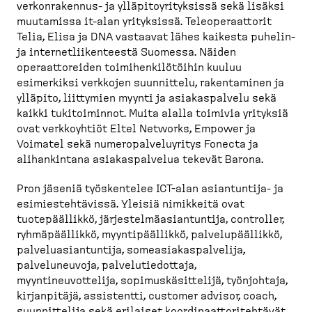
verkonrakennus- ja ylläpitoyrityksissä sekä lisäksi
muutamissa it-alan yrityksissä. Teleoperaattorit
Telia, Elisa ja DNA vastaavat lähes kaikesta puhelin-
ja internetliikenteestä Suomessa. Näiden
operaattoreiden toimihenkilötöihin kuuluu
esimerkiksi verkkojen suunnittelu, rakentaminen ja
ylläpito, liittymien myynti ja asiakaspalvelu sekä
kaikki tukitoiminnot. Muita alalla toimivia yrityksiä
ovat verkkoyhtiöt Eltel Networks, Empower ja
Voimatel sekä numeropalveluyritys Fonecta ja
alihankintana asiakaspalvelua tekevät Barona.
Pron jäseniä työskentelee ICT-alan asiantuntija- ja
esimiestehtävissä. Yleisiä nimikkeitä ovat
tuotepäällikkö, järjestelmäasiantuntija, controller,
ryhmäpäällikkö, myyntipäällikkö, palvelupäällikkö,
palveluasiantuntija, someasiakaspalvelija,
palveluneuvoja, palvelutiedottaja,
myyntineuvottelija, sopimuskäsittelijä, työnjohtaja,
kirjanpitäjä, assistentti, customer advisor, coach,
suunnittelija sekä erilaiset koordinaattoritehtävät.