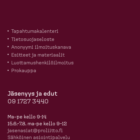
Tapahtu­ma­ka­lenteri
Tietosuo­ja­seloste
Anonyymi ilmoitus­kanava
Esitteet ja materiaalit
Luotta­mus­hen­ki­löil­moitus
Prokauppa
Jäsenyys ja edut
09 1727 3440
Ma–pe kello 9-14
15.6.–7.8. ma-pe kello 9–12
jasenasiat@proliitto.fi
Sähköinen asioin­ti­palvelu