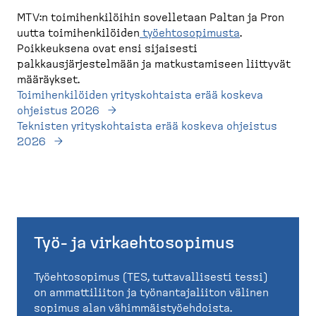
MTV:n toimihenkilöihin sovelletaan Paltan ja Pron
uutta toimihenkilöiden
työehtosopimusta
.
Poikkeuksena ovat ensi sijaisesti
palkkausjärjestelmään ja matkustamiseen liittyvät
määräykset.
Toimihenkilöiden yrityskohtaista erää koskeva
ohjeistus 2026
Teknisten yrityskohtaista erää koskeva ohjeistus
2026
Työ- ja virkaehtosopimus
Työehtosopimus (TES, tuttavallisesti tessi)
on ammattiliiton ja työnantajaliiton välinen
sopimus alan vähimmäistyöehdoista.