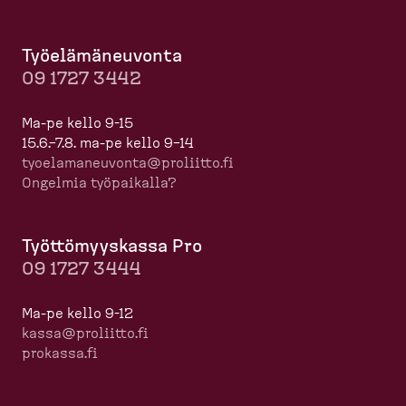
Työelä­mä­neuvonta
09 1727 3442
Ma-pe kello 9-15
15.6.–7.8. ma-pe kello 9–14
tyoela­ma­neuvonta@proliitto.fi
Ongelmia työpaikalla?
Työttö­myyskassa Pro
09 1727 3444
Ma-pe kello 9-12
kassa@proliitto.fi
prokassa.fi