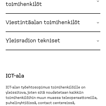
toimihenkilöt
Viestintäalan toimihenkilöt
Yleisradion tekniset
ICT-ala
ICT-alan työehtosopimus toimihenkilöille on
yleissitova, joten sitä noudatetaan kaikkiin
toimihenkilöihin muun muassa teleoperaattoreilla,
puhelinyhtiöissä, contact centereissä,