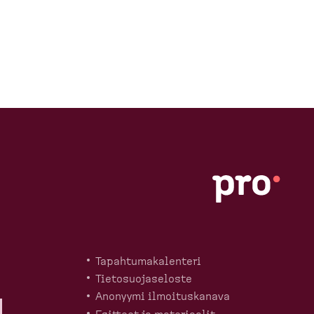
Tapahtu­ma­ka­lenteri
Tietosuo­ja­seloste
Anonyymi ilmoitus­kanava