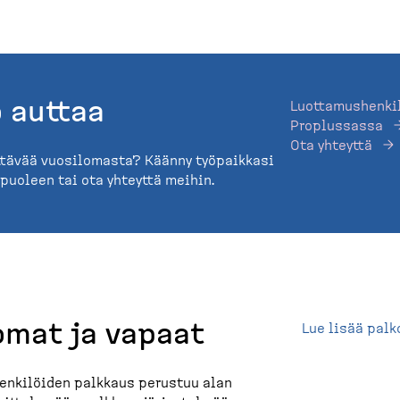
 auttaa
Luottamushenkil
Proplussassa
Ota yhteyttä
ttävää vuosilomasta? Käänny työpaikkasi
uoleen tai ota yhteyttä meihin.
omat ja vapaat
Lue lisää palk
henkilöiden palkkaus perustuu alan