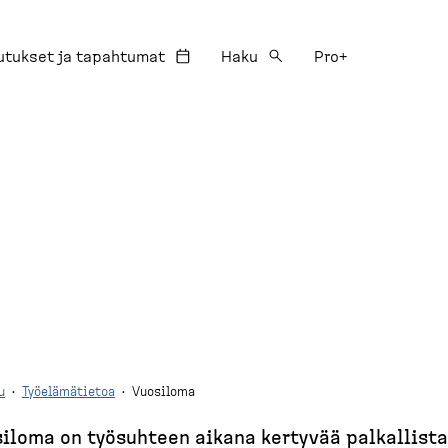
utukset ja tapahtumat
Haku
Pro+
u
·
Työelämätietoa
·
Vuosiloma
iloma on työsuhteen aikana kertyvää palkallista