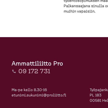
työehtosopimuksen määr
Palkansaajana sinulla 
muihin vapaisiin.
Ammattiliitto Pro
09 172 731
Ma-pe kello 8.30-16
Työpajanka
etunimi.sukunimi@proliitto.fi
PL 183
00581 Hel