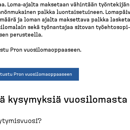
a. Loma-​ajalta maksetaan vähintään työntekijän
nön­mu­kainen palkka luontai­se­tuineen. Lomapäi
määrä ja loman ajalta maksettava palkka lasket
ilo­malain sekä työnantajaa sitovan työehto­so­pi­
en perusteella.
stu Pron vuosilo­maop­paaseen.
utustu Pron vuosilomaoppaaseen
jä kysymyksiä vuosilomasta
ytymisvuosi?