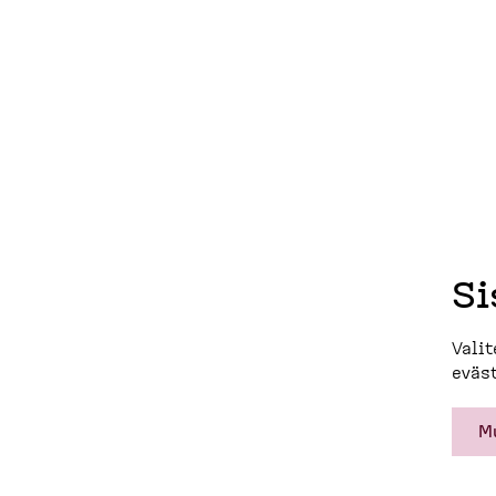
Si
Valit
eväst
M