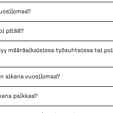
vuosilomaa?
oi pitää?
yy määräaikaisissa työsuhteissa tai po
n aikana vuosilomaa?
kana palkkaa?