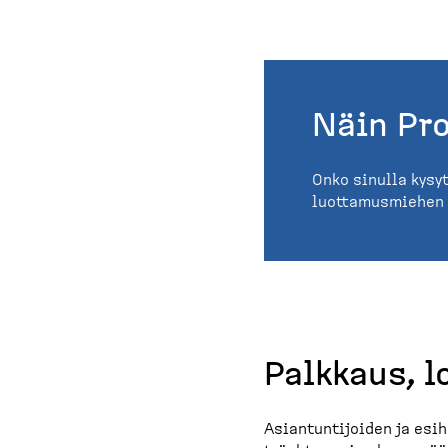
Näin Pro
Onko sinulla kysy
luottamusmiehen p
Palkkaus, l
Asiantuntijoiden ja esi