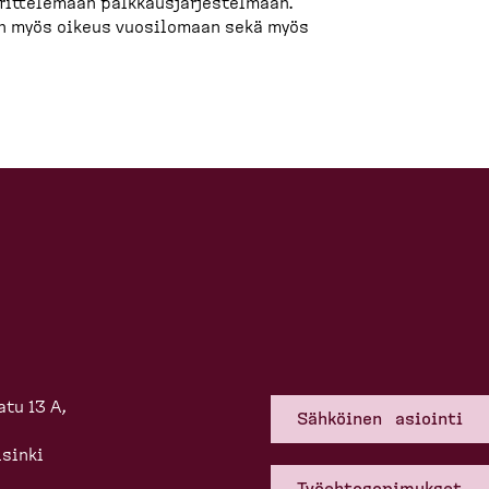
ittelemään palkkausjärjestelmään.
on myös oikeus vuosilomaan sekä myös
tu 13 A,
Sähköinen asiointi
sinki