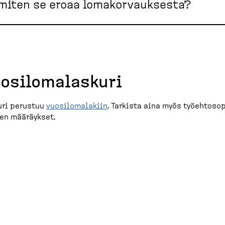
 miten se eroaa lomakorvauksesta?
osilo­ma­laskuri
uri perustuu
vuosilo­ma­lakiin
. Tarkista aina myös työehto­so­p
en määräykset.