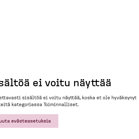
sältöä ei voitu näyttää
et­tavasti sisältöä ei voitu näyttää, koska et ole hyväksynyt
eitä katego­riassa Toimin­nalliset.
uuta evästeasetuksia