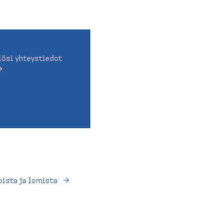
ösi yhteystiedot
oista ja lomista