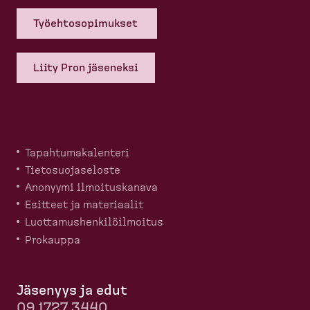
Työehto­so­pi­mukset
Liity Pron jäseneksi
Tapahtu­ma­ka­lenteri
Tietosuo­ja­seloste
Anonyymi ilmoitus­kanava
Esitteet ja materiaalit
Luotta­mus­hen­ki­löil­moitus
Prokauppa
Jäsenyys ja edut
09 1727 3440