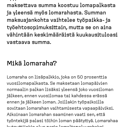
M
d
t
maksettava summa koostuu lomapalkasta
u
e
u
ja yleensä myös lomarahasta. Summan
r
s
s
maksua­jankohta vaihtelee työpaikka-​ ja
u
k
i
työehto­so­pi­muk­sittain, mutta se on aina
p
t
v
vähintään keskimää­räistä kuukausi­tuloasi
o
o
u
vastaava summa.
l
p
k
)
u
Mikä lomaraha?
Lomaraha on lisäpalkkio, joka on 50 prosenttia
vuosilomapalkasta. Se maksetaan lomapäivien
normaalin palkan lisäksi yleensä joko vuosiloman
jälkeen, ennen vuosilomaa tai kahdessa erässä
ennen ja jälkeen loman. Joillakin työpaikoilla
sovitaan lomarahan vaihtamisesta vapaapäiviksi.
Aikoinaan lomarahan saaminen vaati sen, että
työntekijä palasi töihin loman päätyttyä. Lomarahaa