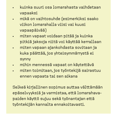
kuinka suuri osa lomarahasta vaihdetaan
vapaaksi
mikä on vaihtosuhde (esimerkiksi saako
viikon lomarahalla viisi vai kuusi
vapaapäivää)
miten vapaat voidaan pitää ja kuinka
pitkiä jaksoja niitä voi käyttää kerrallaan
miten vapaan ajankohdasta sovitaan ja
kuka päättää, jos yhteisym­märrystä ei
synny
mihin mennessä vapaat on käytettävä
miten toimitaan, jos työntekijä sairastuu
ennen vapaata tai sen aikana
Selkeä kirjallinen sopimus auttaa välttämään
epäsel­vyyksiä ja varmistaa, että lomara­ha­va­
paiden käyttö sujuu sekä työnantajan että
työntekijän kannalta ennakoi­tavasti.