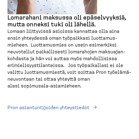
Lomarahani maksussa oli epäsel­vyyksiä,
mutta onneksi tuki oli lähellä.
Lomaan liittyvissä asioissa kannattaa olla aina
ensin yhteydessä oman työpaikkasi luotta­mus­
mieheen. Luotta­musmies on usein esimerkiksi
neuvotellut paikal­lisesti lomarahojen maksua­jan­
kohdasta ja hän voi auttaa myös mahdol­lisissa
erimie­li­syys­ti­lan­teissa. Jos työpai­kallasi ei ole
valittu luotta­mus­miestä, voit soittaa Pron työelä­mä­
neu­vontaan tai ottaa yhteyttä oman
alasi sopimusala-​asiamieheen.
Pron asiantun­ti­joiden yhteys­tiedot