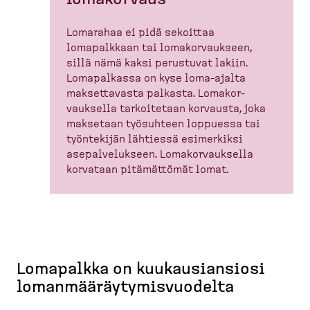
Lomarahaa ei pidä sekoittaa
lomapalkkaan tai lomakor­vaukseen,
sillä nämä kaksi perustuvat lakiin.
Lomapalkassa on kyse loma-​ajalta
makset­tavasta palkasta. Lomakor­
vauksella tarkoi­tetaan korvausta, joka
maksetaan työsuhteen loppuessa tai
työntekijän lähtiessä esimerkiksi
asepal­ve­lukseen. Lomakor­vauksella
korvataan pitämättömät lomat.
Lomapalkka on kuukausiansiosi
lomanmääräytymisvuodelta