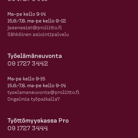
Ma–pe kello 9-14
15.6.–7.8. ma-pe kello 9–12
jasenasiat@proliitto.fi
Sähköinen asioin­ti­palvelu
Työelä­mä­neuvonta
09 1727 3442
Ma-pe kello 9-15
15.6.–7.8. ma-pe kello 9–14
tyoela­ma­neuvonta@proliitto.fi
Ongelmia työpaikalla?
Työttö­myyskassa Pro
09 1727 3444