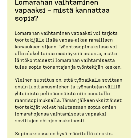
Lomarahan vaihtaminen
vapaaksi – mistä kannattaa
sopia?
Lomarahan vaihtaminen vapaaksi voi tarjota
työnte­kijälle lisää vapaa-​aikaa rahallisen
korvauksen sijaan. Työehto­so­pi­muksissa voi
olla alakoh­taisia määräyksiä asiasta, mutta
lähtökoh­taisesti lomarahan vaihta­misesta
tulee sopia työnantajan ja työntekijän kesken.
Yleinen suositus on, että työpaikalla sovitaan
ensin luotta­mus­miehen ja työnantajan välillä
yhteisistä pelisään­nöistä niin sanotulla
raamiso­pi­muksella. Tämän jälkeen yksittäiset
työntekijät voivat halutessaan sopia omien
lomara­hojensa vaihta­misesta vapaaksi
sovittujen ehtojen mukaisesti.
Sopimuksessa on hyvä määritellä ainakin: