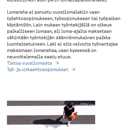
kutsuttiinkin alun perin lomaltapaluurahaksi.
Lomaraha ei perustu vuosilomalakiin vaan
työehtosopimukseen, työsopimukseen tai työpaikan
käytäntöön. Lain mukaan työntekijällä on oikeus
palkalliseen lomaan, eli loma-ajalta maksetaan
vähintään työntekijän säännönmukainen palkka
luontaisetuineen. Laki ei siis velvoita työnantajaa
maksamaan lomarahaa, vaan kyseessä on
neuvottelemalla saatu etuus.
Tietoa vuosilomasta
Työ- ja virkaehtosopimukset