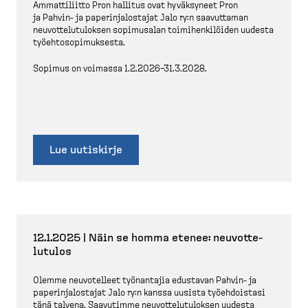
Ammatti­liitto Pron hallitus ovat hyväksyneet Pron
ja Pahvin-​ ja paperin­ja­lostajat Jalo ry:n saavuttaman
neuvot­te­lu­tu­loksen sopimusalan toimihen­ki­löiden uudesta
työehto­so­pi­muksesta.
Sopimus on voimassa 1.2.2026–31.3.2028.
Lue uutiskirje
12.1.2025 | Näin se homma etenee: neuvot­te­
lutulos
Olemme neuvotelleet työnantajia edustavan Pahvin-​ ja
paperin­ja­lostajat Jalo ry:n kanssa uusista työehdoistasi
tänä talvena. Saavutimme neuvot­te­lu­tu­loksen uudesta