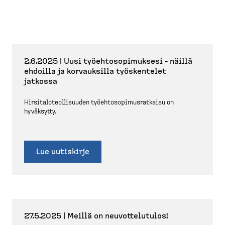
2.6.2025 | Uusi työehto­so­pi­muksesi - näillä
ehdoilla ja korvauksilla työskentelet
jatkossa
Hirsita­lo­teol­li­suuden työehto­so­pi­mus­ratkaisu on
hyväksytty.
Lue uutiskirje
27.5.2025 | Meillä on neuvot­te­lutulos!