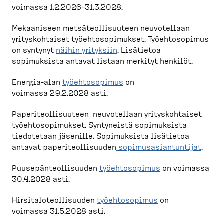
voimassa 1.2.2026–31.3.2028.
Mekaaniseen metsäteol­li­suuteen neuvotellaan
yritys­koh­taiset työehto­so­pi­mukset. Työehto­sopimus
on syntynyt
näihin yrityksiin
. Lisätietoa
sopimuksista antavat listaan merkityt henkilöt.
Energia-​alan
työehto­sopimus
on
voimassa 29.2.2028 asti.
Paperi­teol­li­suuteen neuvotellaan yritys­koh­taiset
työehto­so­pi­mukset. Syntyneistä sopimuksista
tiedotetaan jäsenille. Sopimuksista lisätietoa
antavat paperi­teol­li­suuden
sopimus­asian­tuntijat
.
Puusepän­teol­li­suuden
työehto­sopimus
on voimassa
30.4.2028 asti.
Hirsita­lo­teol­li­suuden
työehto­sopimus
on
voimassa 31.5.2028 asti.