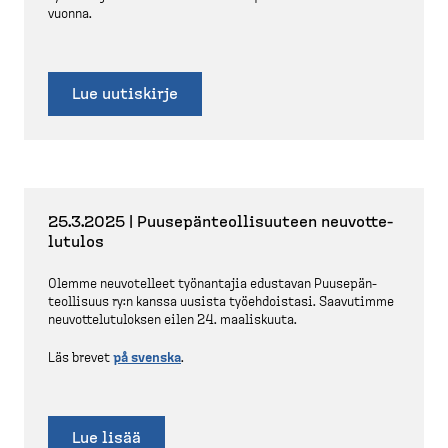
vuonna.
Lue uutiskirje
25.3.2025 | Puusepän­teol­li­suuteen neuvot­te­
lutulos
Olemme neuvotelleet työnantajia edustavan Puusepän­
teol­lisuus ry:n kanssa uusista työehdoistasi. Saavutimme
neuvot­te­lu­tu­loksen eilen 24. maaliskuuta.
Läs brevet
på svenska
.
Lue lisää