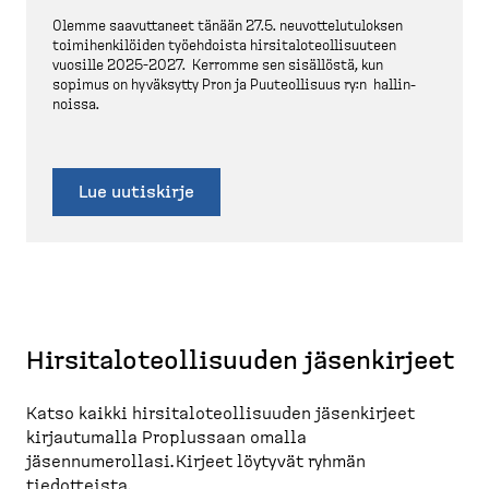
Olemme saavut­taneet tänään 27.5. neuvot­te­lu­tu­loksen
toimihen­ki­löiden työehdoista hirsita­lo­teol­li­suuteen
vuosille 2025-2027. Kerromme sen sisällöstä, kun
sopimus on hyväksytty Pron ja Puuteol­lisuus ry:n hallin­
noissa.
Lue uutiskirje
Hirsitaloteollisuuden jäsenkirjeet
Katso kaikki hirsitaloteollisuuden jäsenkirjeet
kirjautumalla Proplussaan omalla
jäsennumerollasi. Kirjeet löytyvät ryhmän
tiedotteista.