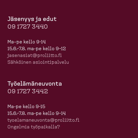
Jäsenyys ja edut
09 1727 3440
Ma–pe kello 9-14
15.6.–7.8. ma-pe kello 9–12
jasenasiat@proliitto.fi
Sähköinen asioin­ti­palvelu
Työelä­mä­neuvonta
09 1727 3442
Ma-pe kello 9-15
15.6.–7.8. ma-pe kello 9–14
tyoela­ma­neuvonta@proliitto.fi
Ongelmia työpaikalla?