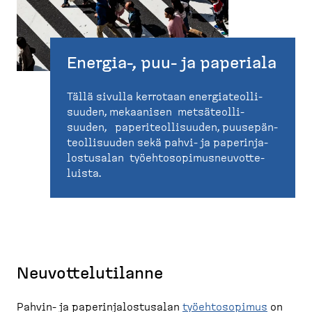
Energia-​, puu- ja paperiala
Tällä sivulla kerrotaan energia­teol­li­
suuden, mekaanisen metsäteol­li­
suuden, paperi­teol­li­suuden, puusepän­
teol­li­suuden sekä pahvi-​ ja paperin­ja­
los­tusalan työehto­so­pi­mus­neu­vot­te­
luista.
Neuvot­te­lu­tilanne
Pahvin-​ ja paperin­ja­los­tusalan
työehto­sopimus
on