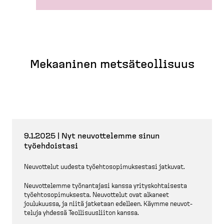
Mekaaninen metsäteol­lisuus
9.1.2025 | Nyt neuvot­telemme sinun
työehdoistasi
Neuvottelut uudesta työehto­so­pi­muk­sestasi jatkuvat.
Neuvot­telemme työnan­tajasi kanssa yritys­koh­taisesta
työehto­so­pi­muksesta. Neuvottelut ovat alkaneet
joulukuussa, ja niitä jatketaan edelleen. Käymme neuvot­
teluja yhdessä Teolli­suus­liiton kanssa.