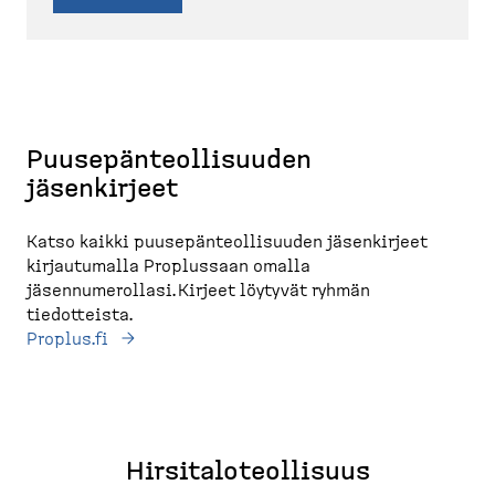
Puusepänteollisuuden
jäsenkirjeet
Katso kaikki puusepänteollisuuden jäsenkirjeet
kirjautumalla Proplussaan omalla
jäsennumerollasi. Kirjeet löytyvät ryhmän
tiedotteista.
Proplus.fi
Hirsita­lo­teol­lisuus