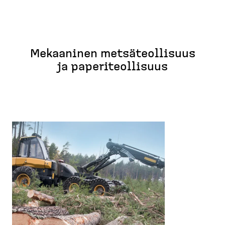
Mekaaninen metsäteol­lisuus
ja paperi­teol­lisuus