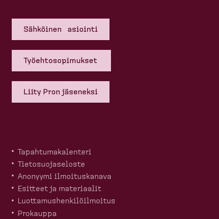
Sähköinen asiointi
Työehto­so­pi­mukset
Liity Pron jäseneksi
Tapahtu­ma­ka­lenteri
Tietosuo­ja­seloste
Anonyymi ilmoitus­kanava
Esitteet ja materiaalit
Luotta­mus­hen­ki­löil­moitus
Prokauppa