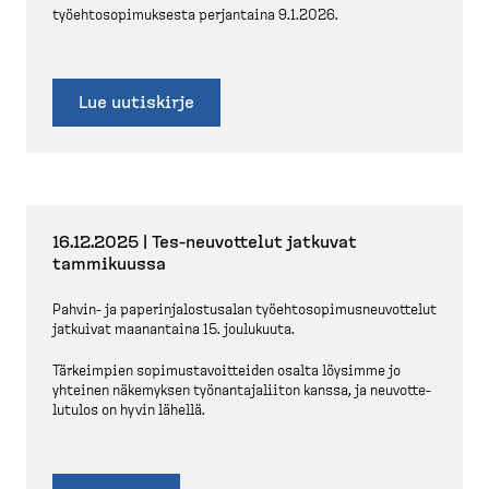
työehto­so­pi­muksesta perjantaina 9.1.2026.
Lue uutiskirje
16.12.2025 | Tes-​neuvottelut jatkuvat
tammikuussa
Pahvin-​ ja paperin­ja­los­tusalan työehto­so­pi­mus­neu­vottelut
jatkuivat maanantaina 15. joulukuuta.
Tärkeimpien sopimus­ta­voit­teiden osalta löysimme jo
yhteinen näkemyksen työnan­ta­ja­liiton kanssa, ja neuvot­te­
lutulos on hyvin lähellä.