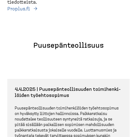
tiedotteista.
Proplus.fi
Puusepän­teol­lisuus
4.4.2025 | Puusepän­teol­li­suuden toimihen­ki­
löiden työehto­sopimus
Puusepän­teol­li­suuden toimihen­ki­löiden työehto­sopimus
on hyväksytty liittojen hallin­noissa. Palkka­ratkaisu
noudattelee teolli­suuteen syntyneitä ratkaisuja, ja se
pitää sisällään paikallisen sopimisen mahdol­li­suuden
palkka­rat­kaisusta jokaiselle vuodelle. Luotta­musmies ja
työnantaja tekevät tarvit­taessa sopimuksen kunakin