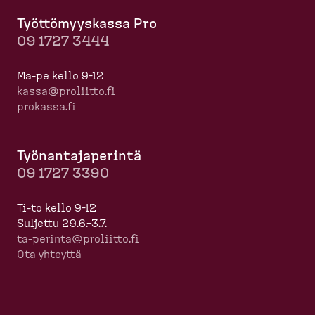
Työttö­myyskassa Pro
09 1727 3444
Ma-pe kello 9-12
kassa@proliitto.fi
prokassa.fi
Työnan­ta­ja­perintä
09 1727 3390
Ti-to kello 9-12
Suljettu 29.6.–3.7.
ta-​perinta@proliitto.fi
Ota yhteyttä