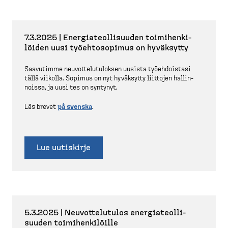
7.3.2025 | Energia­teol­li­suuden toimihen­ki­
löiden uusi työehto­sopimus on hyväksytty
Saavutimme neuvot­te­lu­tu­loksen uusista työehdoistasi
tällä viikolla. Sopimus on nyt hyväksytty liittojen hallin­
noissa, ja uusi tes on syntynyt.
Läs brevet
på svenska
.
Lue uutiskirje
5.3.2025 | Neuvot­te­lutulos energia­teol­li­
suuden toimihen­ki­löille