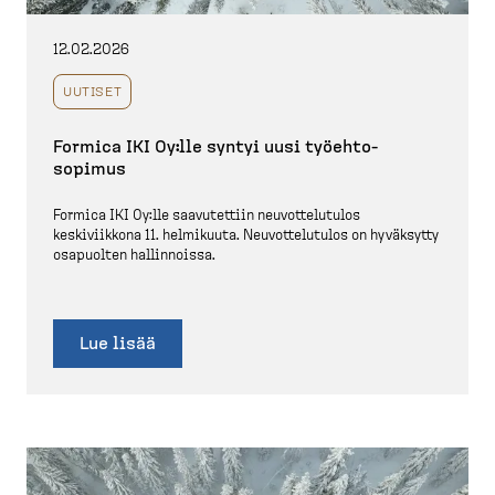
12.02.2026
UUTISET
Formica IKI Oy:lle syntyi uusi työehto­
sopimus
Formica IKI Oy:lle saavutettiin neuvot­te­lutulos
keskiviikkona 11. helmikuuta. Neuvot­te­lutulos on hyväksytty
osapuolten hallin­noissa.
Lue lisää