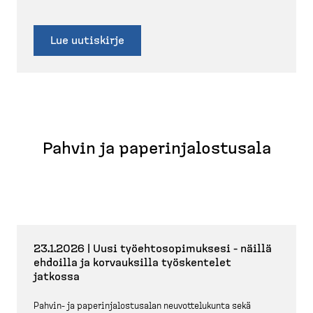
Lue uutiskirje
Pahvin ja paperin­ja­los­tusala
23.1.2026 | Uusi työehto­so­pi­muksesi - näillä
ehdoilla ja korvauksilla työskentelet
jatkossa
Pahvin-​ ja paperin­ja­los­tusalan neuvot­te­lukunta sekä