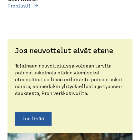
Proplus.fi
Jos neuvottelut eivät etene
Toisinaan neuvot­te­luissa voidaan tarvita
painos­tus­keinoja niiden viemiseksi
eteenpäin. Lue lisää erilaisista painos­tus­kei­
noista, esimerkiksi ylityö­kiellosta ja työnsei­
sauksesta, Pron verkko­si­vuilta.
Lue lisää