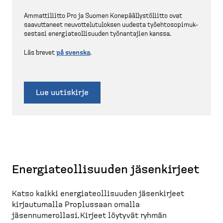
Ammatti­liitto Pro ja Suomen Konepääl­lys­tö­liitto ovat
saavut­taneet neuvot­te­lu­tu­loksen uudesta työehto­so­pi­muk­
sestasi energia­teol­li­suuden työnan­tajien kanssa.
Läs brevet
på svenska
.
Lue uutiskirje
Energiateollisuuden jäsenkirjeet
Katso kaikki energiateollisuuden jäsenkirjeet
kirjautumalla Proplussaan omalla
jäsennumerollasi. Kirjeet löytyvät ryhmän