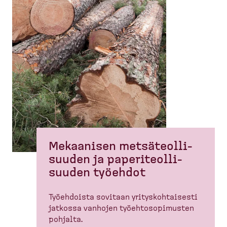
Mekaanisen metsäteol­li­
suuden ja paperi­teol­li­
suuden työehdot
Työehdoista sovitaan yritys­koh­taisesti
jatkossa vanhojen työehto­so­pi­musten
pohjalta.