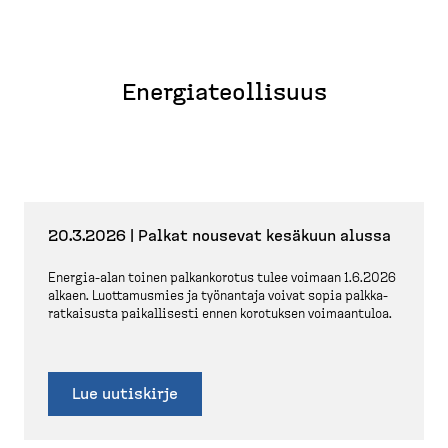
Energia­teol­lisuus
20.3.2026 | Palkat nousevat kesäkuun alussa
Energia-​alan toinen palkan­korotus tulee voimaan 1.6.2026
alkaen. Luotta­musmies ja työnantaja voivat sopia palkka­
rat­kaisusta paikal­lisesti ennen korotuksen voimaantuloa.
Lue uutiskirje