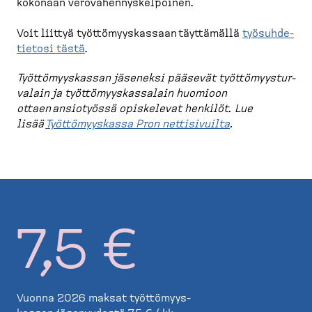
kokonaan verovä­hen­nys­kel­poinen.
Voit liittyä työttö­myys­kassaan täyttämällä
työsuh­de­
tietosi tästä
.
Työttö­myys­kassan jäseneksi pääsevät työttö­myys­tur­
valain ja työttö­myys­kas­salain huomioon
ottaen ansiotyössä opiskelevat henkilöt. Lue
lisää
Työttö­myyskassa Pron nettisi­vuilta
.
7,5 €
Vuonna 2026 maksat työttö­myys­