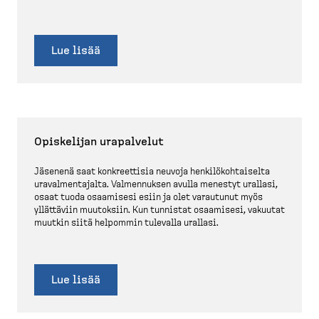
Lue lisää
Opiskelijan urapalvelut
Jäsenenä saat konkreettisia neuvoja henkilö­koh­taiselta
uraval­men­tajalta. Valmen­nuksen avulla menestyt urallasi,
osaat tuoda osaamisesi esiin ja olet varautunut myös
yllättäviin muutoksiin. Kun tunnistat osaamisesi, vakuutat
muutkin siitä helpommin tulevalla urallasi.
Lue lisää