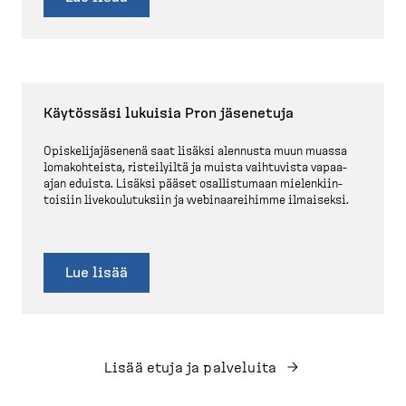
Käytössäsi lukuisia Pron jäsenetuja
Opiske­li­ja­jä­senenä saat lisäksi alennusta muun muassa
lomakoh­teista, ristei­lyiltä ja muista vaihtuvista vapaa-​
ajan eduista. Lisäksi pääset osallis­tumaan mielen­kiin­
toisiin livekou­lu­tuksiin ja webinaareihimme ilmaiseksi.
Lue lisää
Lisää etuja ja palveluita