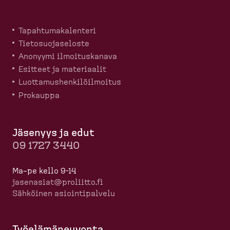
Tapahtu­ma­ka­lenteri
Tietosuo­ja­seloste
Anonyymi ilmoitus­kanava
Esitteet ja materiaalit
Luotta­mus­hen­ki­löil­moitus
Prokauppa
Jäsenyys ja edut
09 1727 3440
Ma–pe kello 9-14
jasenasiat@proliitto.fi
Sähköinen asioin­ti­palvelu
Työelä­mä­neuvonta