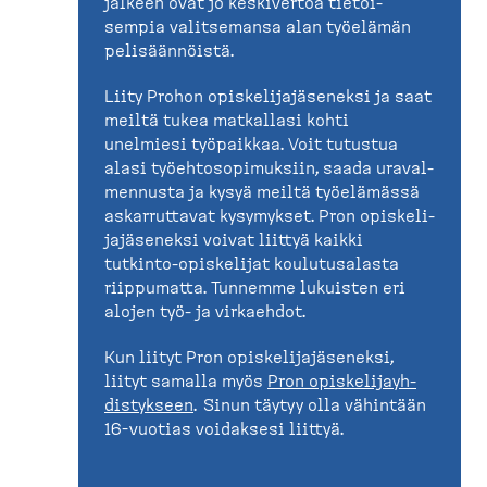
jälkeen ovat jo keskivertoa tietoi­
sempia valitsemansa alan työelämän
pelisään­nöistä.
Liity Prohon opiske­li­ja­jä­seneksi ja saat
meiltä tukea matkallasi kohti
unelmiesi työpaikkaa. Voit tutustua
alasi työehto­so­pi­muksiin, saada uraval­
mennusta ja kysyä meiltä työelämässä
askarruttavat kysymykset. Pron opiske­li­
ja­jä­seneksi voivat liittyä kaikki
tutkinto-​opiskelijat koulutusalasta
riippumatta. Tunnemme lukuisten eri
alojen työ- ja virkaehdot.
Kun liityt Pron opiske­li­ja­jä­seneksi,
liityt samalla myös
Pron opiske­li­jayh­
dis­tykseen
. Sinun täytyy olla vähintään
16-​vuotias voidaksesi liittyä.