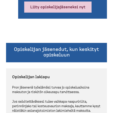
Liity opiske­li­ja­jä­seneksi nyt
Opiskelijan jäsenedut, kun keskityt
opiskeluun
Opiskelijan lakiapu
Pron jäsenenä työelämäsi turvaa jo opiske­luaikoina
maksuton ja riskitön oikeusapu tarvit­taessa.
Jos selvitet­tä­väksesi tulee vaikkapa naapuririita,
perinnönjako tai kosteus­vaurion maksaja, kauttamme kysyt
näistäkin asianajo­toi­miston lakimieheltä maksutta.