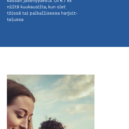
kassan jäsenyydestä 7,5 € / kk
niiltä kuukausilta, kun olet
töissä tai palkal­lisessa harjoit­
telussa