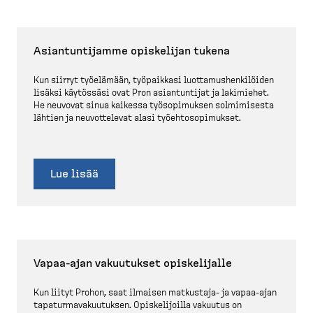
Asiantun­tijamme opiskelijan tukena
Kun siirryt työelämään, työpaikkasi luotta­mus­hen­ki­löiden
lisäksi käytössäsi ovat Pron asiantuntijat ja lakimiehet.
He neuvovat sinua kaikessa työsopi­muksen solmimisesta
lähtien ja neuvot­televat alasi työehto­so­pi­mukset.
Lue lisää
Vapaa-​ajan vakuutukset opiske­lijalle
Kun liityt Prohon, saat ilmaisen matkustaja-​ ja vapaa-​ajan
tapatur­ma­va­kuu­tuksen. Opiske­li­joilla vakuutus on