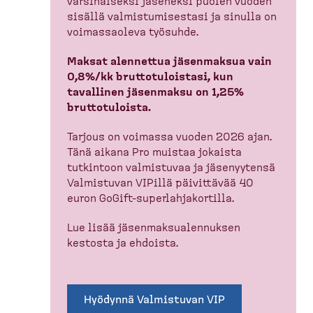
varsinaiseksi jäseneksi puolen vuoden
sisällä valmis­tu­mi­sestasi ja sinulla on
voimas­saoleva työsuhde.
Maksat alennettua jäsenmaksua vain
0,8%/kk brutto­tu­loistasi, kun
tavallinen jäsenmaksu on 1,25%
brutto­tu­loista.
Tarjous on voimassa vuoden 2026 ajan.
Tänä aikana Pro muistaa jokaista
tutkintoon valmistuvaa ja jäsenyytensä
Valmistuvan VIPillä päivittävää 40
euron GoGift-​superlah­ja­kortilla.
Lue lisää jäsenmak­sua­len­nuksen
kestosta ja ehdoista.
Hyödynnä Valmistuvan VIP