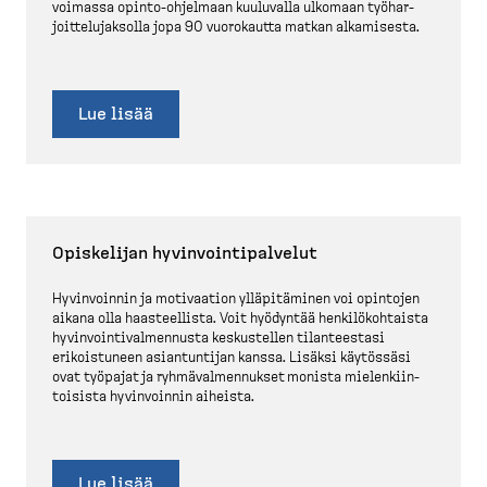
voimassa opinto-​ohjelmaan kuuluvalla ulkomaan työhar­
joit­te­lu­jaksolla jopa 90 vuorokautta matkan alkamisesta.
Lue lisää
Opiskelijan hyvinvoin­ti­palvelut
Hyvinvoinnin ja motivaation ylläpi­täminen voi opintojen
aikana olla haasteellista. Voit hyödyntää henkilö­koh­taista
hyvinvoin­ti­val­mennusta keskus­tellen tilanteestasi
erikois­tuneen asiantuntijan kanssa. Lisäksi käytössäsi
ovat työpajat ja ryhmäval­men­nukset monista mielen­kiin­
toisista hyvinvoinnin aiheista.
Lue lisää