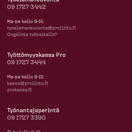
09 1727 3442
Ma-pe kello 9-15
tyoela­ma­neuvonta@proliitto.fi
Ongelmia työpaikalla?
Työttö­myyskassa Pro
09 1727 3444
Ma-pe kello 9-12
kassa@proliitto.fi
prokassa.fi
Työnan­ta­ja­perintä
09 1727 3390