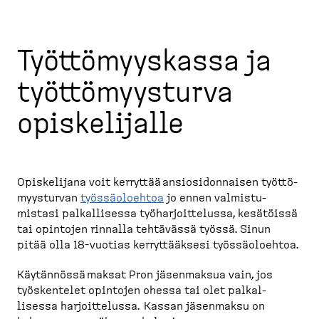
Työttö­myyskassa ja
työttö­myysturva
opiske­lijalle
Opiske­lijana voit kerryttää ansiosi­don­naisen työttö­
myys­turvan
työssä­oloehtoa
jo ennen valmis­tu­
mistasi palkal­lisessa työhar­joit­telussa, kesätöissä
tai opintojen rinnalla tehtävässä työssä. Sinun
pitää olla 18-​vuotias kerryt­tääksesi työssä­oloehtoa.
Käytännössä maksat Pron jäsenmaksua vain, jos
työskentelet opintojen ohessa tai olet palkal­
lisessa harjoit­telussa. Kassan jäsenmaksu on