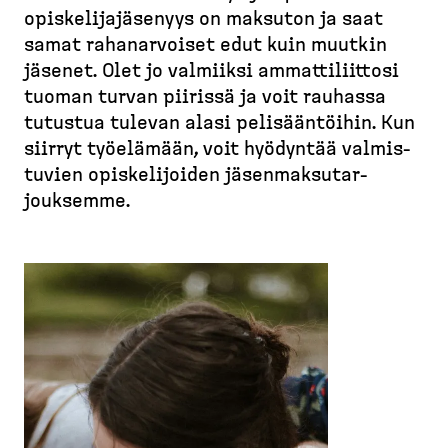
M
d
t
opiske­li­ja­jä­senyys on maksuton ja saat
u
e
u
samat rahanar­voiset edut kuin muutkin
r
s
s
jäsenet. Olet jo valmiiksi ammatti­liittosi
u
k
i
tuoman turvan piirissä ja voit rauhassa
p
t
v
tutustua tulevan alasi pelisään­töihin. Kun
o
o
u
siirryt työelämään, voit hyödyntää valmis­
l
p
tuvien opiske­li­joiden jäsenmak­su­tar­
k
)
jouksemme.
u