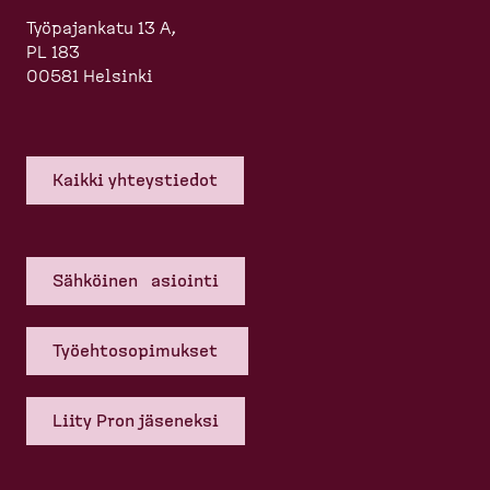
Työpajankatu 13 A,
PL 183
00581 Helsinki
Kaikki yhteys­tiedot
Sähköinen asiointi
Työehto­so­pi­mukset
Liity Pron jäseneksi