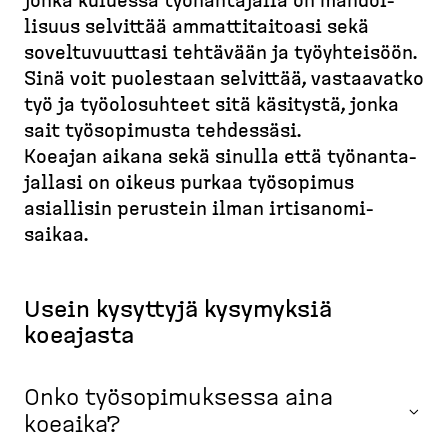
d
jonka kuluessa työnan­tajalla on mahdol­
r
t
e
lisuus selvittää ammatti­taitoasi sekä
u
u
s
soveltu­vuuttasi tehtävään ja työyhteisöön.
p
s
k
Sinä voit puolestaan selvittää, vastaavatko
o
i
t
työ ja työolo­suhteet sitä käsitystä, jonka
v
l
o
u
sait työsopimusta tehdessäsi.
k
p
Koeajan aikana sekä sinulla että työnan­ta­
u
)
jallasi on oikeus purkaa työsopimus
asiallisin perustein ilman irtisa­no­mi­
saikaa.
Usein kysyttyjä kysymyksiä
koeajasta
Onko työsopimuksessa aina
koeaika?