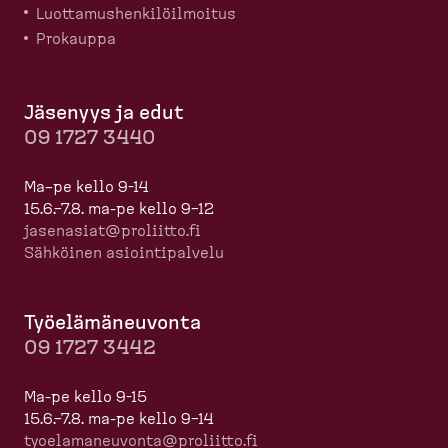
Luotta­mus­hen­ki­löil­moitus
Prokauppa
Jäsenyys ja edut
09 1727 3440
Ma–pe kello 9-14
15.6.–7.8. ma-pe kello 9–12
jasenasiat@proliitto.fi
Sähköinen asioin­ti­palvelu
Työelä­mä­neuvonta
09 1727 3442
Ma-pe kello 9-15
15.6.–7.8. ma-pe kello 9–14
tyoela­ma­neuvonta@proliitto.fi