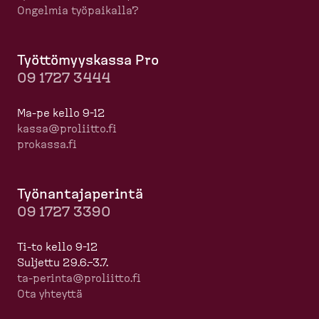
Ongelmia työpaikalla?
Työttö­myyskassa Pro
09 1727 3444
Ma-pe kello 9-12
kassa@proliitto.fi
prokassa.fi
Työnan­ta­ja­perintä
09 1727 3390
Ti-to kello 9-12
Suljettu 29.6.–3.7.
ta-​perinta@proliitto.fi
Ota yhteyttä