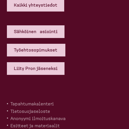
Kaikki yhteys­tiedot
Sähköinen asiointi
Työehto­so­pi­mukset
Liity Pron jäseneksi
Tapahtu­ma­ka­lenteri
Tietosuo­ja­seloste
Anonyymi ilmoitus­kanava
Esitteet ja materiaalit