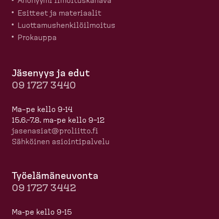
Anonyymi ilmoitus­kanava
Esitteet ja materiaalit
Luotta­mus­hen­ki­löil­moitus
Prokauppa
Jäsenyys ja edut
09 1727 3440
Ma–pe kello 9-14
15.6.–7.8. ma-pe kello 9–12
jasenasiat@proliitto.fi
Sähköinen asioin­ti­palvelu
Työelä­mä­neuvonta
09 1727 3442
Ma-pe kello 9-15