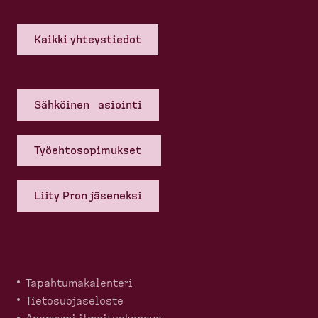
Kaikki yhteys­tiedot
Sähköinen asiointi
Työehto­so­pi­mukset
Liity Pron jäseneksi
Tapahtu­ma­ka­lenteri
Tietosuo­ja­seloste