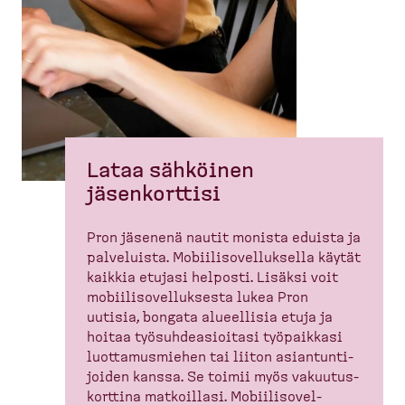
Lataa sähköinen
jäsenkorttisi
Pron jäsenenä nautit monista eduista ja
palveluista. Mobiili­so­vel­luksella käytät
kaikkia etujasi helposti. Lisäksi voit
mobiili­so­vel­luksesta lukea Pron
uutisia, bongata alueellisia etuja ja
hoitaa työsuh­de­asioitasi työpaikkasi
luotta­mus­miehen tai liiton asiantun­ti­
joiden kanssa. Se toimii myös vakuutus­
korttina matkoillasi. Mobiili­so­vel­