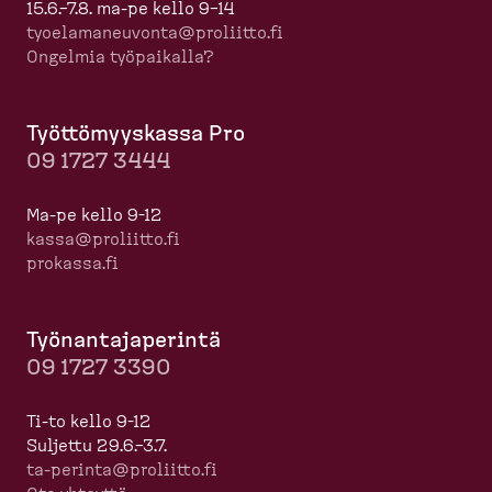
15.6.–7.8. ma-pe kello 9–14
tyoela­ma­neuvonta@proliitto.fi
Ongelmia työpaikalla?
Työttö­myyskassa Pro
09 1727 3444
Ma-pe kello 9-12
kassa@proliitto.fi
prokassa.fi
Työnan­ta­ja­perintä
09 1727 3390
Ti-to kello 9-12
Suljettu 29.6.–3.7.
ta-​perinta@proliitto.fi