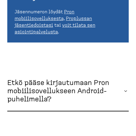
Jäsennumeron löydät
Pron
mobiilisovelluksesta,
Proplussan
jäsentiedoistasi
tai
voit tilata sen
asiointipalvelusta
.
Etkö pääse kirjautumaan Pron
mobiilisovellukseen Android-
puhelimella?