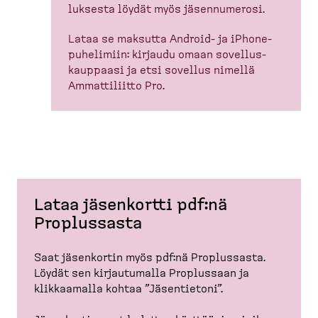
luksesta löydät myös jäsennu­merosi.
Lataa se maksutta Android-​ ja iPhone-​
puhelimiin: kirjaudu omaan sovellus­
kauppaasi ja etsi sovellus nimellä
Ammatti­liitto Pro.
Lataa jäsenkortti pdf:nä
Proplussasta
Saat jäsenkortin myös pdf:nä Proplussasta.
Löydät sen kirjau­tumalla Proplussaan ja
klikkaamalla kohtaa ”Jäsentietoni”.