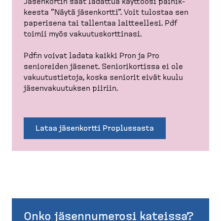
Jäsenkortin saat ladattua käyttöösi painik­
keesta ”Näytä jäsenkortti”. Voit tulostaa sen
paperisena tai tallentaa laitteellesi. Pdf
toimii myös vakuutus­kort­tinasi.
Pdf:n voivat ladata kaikki Pron ja Pro
senioreiden jäsenet. Seniori­kortissa ei ole
vakuutus­tietoja, koska seniorit eivät kuulu
jäsenva­kuu­tuksen piiriin.
Lataa jäsenkortti Proplussasta
Onko jäsennumerosi kateissa?