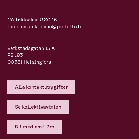
Må-fr klockan 8.30-16
förnamn.slä
ktnamn@proliitto.fi
Verkstadsgatan 13 A
PB 183
00581 Helsingfors
Alla kontakt­upp­gifter
Se kollek­tivavtalen
Bli medlem i Pro