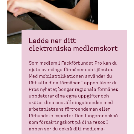
Ladda ner ditt
elektroniska medlemskort
Som medlem i Fackför­bundet Pro kan du
njuta av många förmåner och tjänster.
Med mobilap­pli­ka­tionen använder du
lätt alla dina förmåner. I appen läser du
Pros nyheter, bongar regionala förmåner,
uppdaterar dina egna uppgifter och
sköter dina anställ­nings­ä­renden med
arbets­platsens förtro­endeman eller
förbundets experter. Den fungerar också
som försäk­ringskort på dina resor. I
appen ser du också ditt medlems­