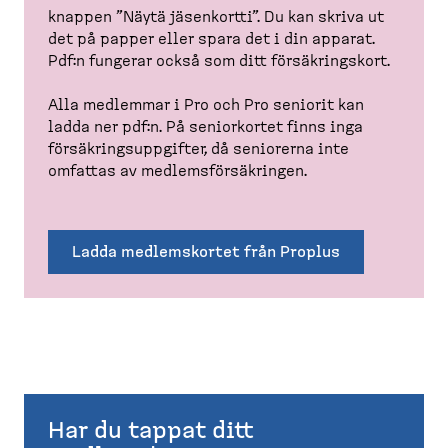
knappen ”Näytä jäsenkortti”. Du kan skriva ut
det på papper eller spara det i din apparat.
Pdf:n fungerar också som ditt försäk­ringskort.
Alla medlemmar i Pro och Pro seniorit kan
ladda ner pdf:n. På senior­kortet finns inga
försäk­rings­upp­gifter, då seniorerna inte
omfattas av medlems­för­säk­ringen.
Ladda medlems­kortet från Proplus
Har du tappat ditt