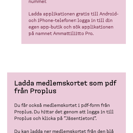
nummer.
Ladda applika­tionen gratis till Android-​
och iPhone-​telefoner: logga in till din
egen app-​butik och sök applika­tionen
på namnet Ammatti­liitto Pro.
Ladda medlems­kortet som pdf
från Proplus
Du får också medlems­kortet i pdf-​form från
Proplus. Du hittar det genom att logga in till
Proplus och klicka på ”Jäsentietoni”.
Du kan ladda ner medlems­kortet från den blå