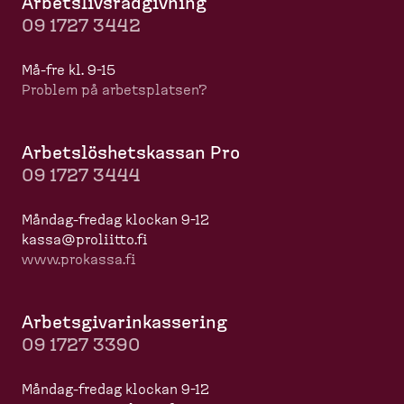
Arbets­livs­råd­givning
09 1727 3442
Må-​fre kl. 9-15
Problem på arbets­platsen?
Arbets­lös­hets­kassan Pro
09 1727 3444
Måndag-​fredag klockan 9-12
kassa@proliitto.fi
www.prokassa.fi
Arbets­gi­va­rin­kas­sering
09 1727 3390
Måndag-​fredag klockan 9-12