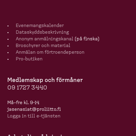
Evenemangska­lender
Dataskydds­be­skrivning
Anonym anmälningskanal
(på finska)
Broschyrer och material
Anmälan om förtro­en­de­person
Pro-​butiken
Medlemskap och förmåner
09 1727 3440
Må–fre kl. 9-14
jasenasiat@proliitto.fi
Logga in till e-​tjänsten