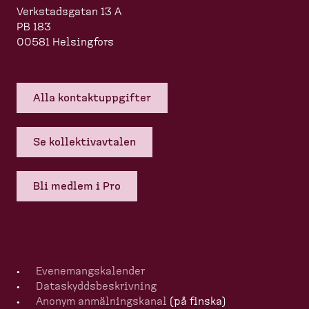
Verkstadsgatan 13 A
PB 183
00581 Helsingfors
Alla kontakt­upp­gifter
Se kollek­tivavtalen
Bli medlem i Pro
Evenemangska­lender
Dataskydds­be­skrivning
Anonym anmälningskanal
(på finska)