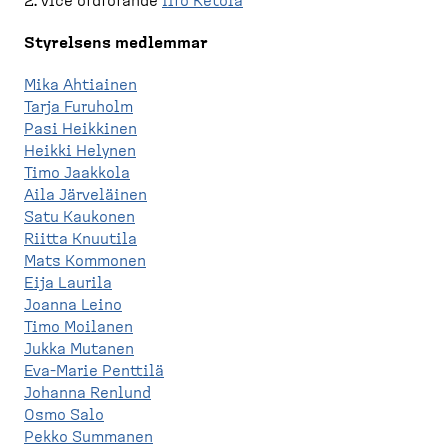
2. vice ordförande
Iiro Ketola
Styrelsens medlemmar
Mika Ahtiainen
Tarja Furuholm
Pasi Heikkinen
Heikki Helynen
Timo Jaakkola
Aila Järveläinen
Satu Kaukonen
Riitta Knuutila
Mats Kommonen
Eija Laurila
Joanna Leino
Timo Moilanen
Jukka Mutanen
Eva-Marie Penttilä
Johanna Renlund
Osmo Salo
Pekko Summanen