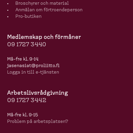
Broschyrer och material
Anmälan om förtro­en­de­person
Pro-​butiken
Medlemskap och förmåner
09 1727 3440
Må–fre kl. 9-14
jasenasiat@proliitto.fi
Logga in till e-​tjänsten
Arbets­livs­råd­givning
09 1727 3442
Må-​fre kl. 9-15
Problem på arbets­platsen?