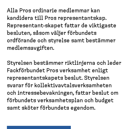
d
l
e
e
l
Alla Pros ordinarie medlemmar kan
m
B
e
s
s
kandidera till Pros represen­tantskap.
r
t
k
i
Representant-​skapet fattar de viktigaste
e
t
d
besluten, såsom väljer förbundets
a
o
a
ordförande och styrelse samt bestämmer
d
p
medlems­av­giften.
c
)
r
Styrelsen bestämmer riktlinjerna och leder
u
Fackför­bundet Pros verksamhet enligt
m
represen­tant­skapets beslut. Styrelsen
b
svarar för kollek­tivav­tals­verk­samheten
och intres­se­be­vak­ningen, fattar beslut om
förbundets verksam­hetsplan och budget
samt sköter förbundets egendom.