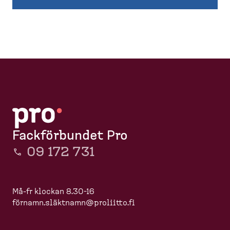
Fackförbundet Pro
09 172 731
Må-fr klockan 8.30-16
förnamn.slä
ktnamn@proliitto.fi