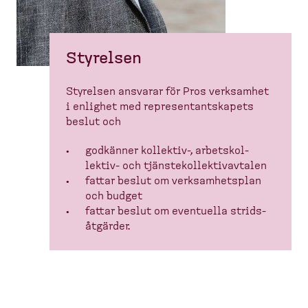
Styrelsen
Styrelsen ansvarar för Pros verksamhet
i enlighet med represen­tant­skapets
beslut och
godkänner kollektiv-​, arbetskol­
lektiv-​ och tjänste­kol­lek­tivavtalen
fattar beslut om verksam­hetsplan
och budget
fattar beslut om eventuella strids­
åt­gärder.