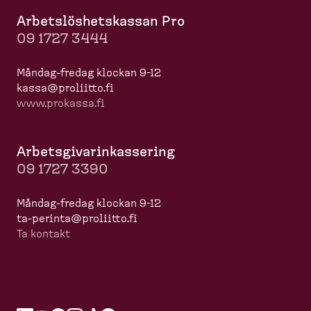
Arbets­lös­hets­kassan Pro
09 1727 3444
Måndag-​fredag klockan 9-12
kassa@proliitto.fi
www.prokassa.fi
Arbets­gi­va­rin­kas­sering
09 1727 3390
Måndag-​fredag klockan 9-12
ta-​perinta@proliitto.fi
Ta kontakt