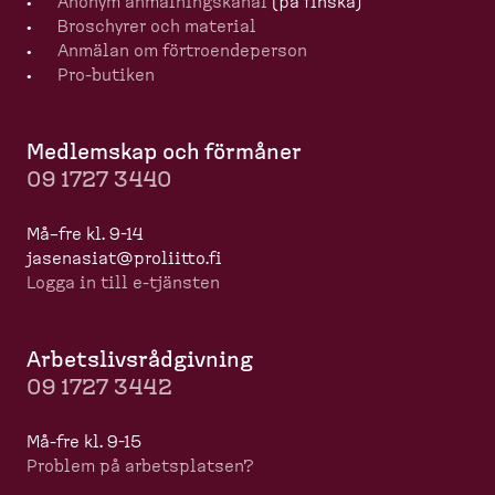
Anonym anmälningskanal
(på finska)
Broschyrer och material
Anmälan om förtro­en­de­person
Pro-​butiken
Medlemskap och förmåner
09 1727 3440
Må–fre kl. 9-14
jasenasiat@proliitto.fi
Logga in till e-​tjänsten
Arbets­livs­råd­givning
09 1727 3442
Må-​fre kl. 9-15
Problem på arbets­platsen?