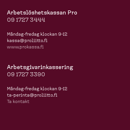
Arbets­lös­hets­kassan Pro
09 1727 3444
Måndag-​fredag klockan 9-12
kassa@proliitto.fi
www.prokassa.fi
Arbets­gi­va­rin­kas­sering
09 1727 3390
Måndag-​fredag klockan 9-12
ta-​perinta@proliitto.fi
Ta kontakt