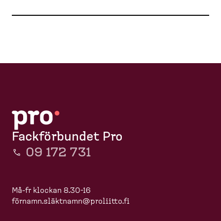
Fackförbundet Pro
09 172 731
Må-fr klockan 8.30-16
förnamn.slä
ktnamn@proliitto.fi