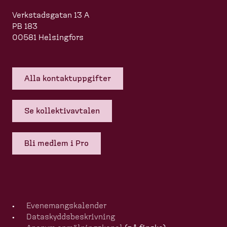
Verkstadsgatan 13 A
PB 183
00581 Helsingfors
Alla kontakt­upp­gifter
Se kollek­tivavtalen
Bli medlem i Pro
Evenemangska­lender
Dataskydds­be­skrivning