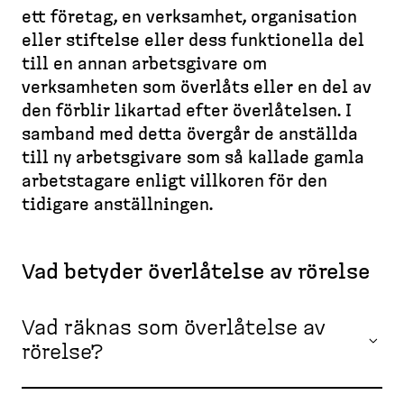
B
d
l
e
ett företag, en verksamhet, organi­sation
r
e
l
m
eller stiftelse eller dess funktionella del
e
e
s
s
t
till en annan arbets­givare om
a
k
i
verksamheten som överlåts eller en del av
d
t
d
den förblir likartad efter överlå­telsen. I
c
o
a
samband med detta övergår de anställda
r
p
till ny arbets­givare som så kallade gamla
u
)
arbets­tagare enligt villkoren för den
m
tidigare anställ­ningen.
b
Vad betyder överlåtelse av rörelse
Vad räknas som överlåtelse av
rörelse?