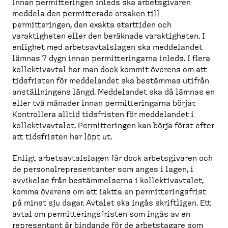
Innan permitteringen inleds ska arbetsgivaren
meddela den permitterade orsaken till
permitteringen, den exakta starttiden och
varaktigheten eller den beräknade varaktigheten. I
enlighet med arbetsavtalslagen ska meddelandet
lämnas 7 dygn innan permitteringarna inleds. I flera
kollektivavtal har man dock kommit överens om att
tidsfristen för meddelandet ska bestämmas utifrån
anställningens längd. Meddelandet ska då lämnas en
eller två månader innan permitteringarna börjar.
Kontrollera alltid tidsfristen för meddelandet i
kollektivavtalet. Permitteringen kan börja först efter
att tidsfristen har löpt ut.
Enligt arbetsavtalslagen får dock arbetsgivaren och
de personalrepresentanter som anges i lagen, i
avvikelse från bestämmelserna i kollektivavtalet,
komma överens om att iaktta en permitteringsfrist
på minst sju dagar. Avtalet ska ingås skriftligen. Ett
avtal om permitteringsfristen som ingås av en
representant är bindande för de arbetstagare som