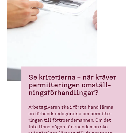
Se kriterierna – när kräver
permit­te­ringen omställ­
nings­för­hand­lingar?
Arbets­givaren ska i första hand lämna
en förhands­re­do­görelse om permit­te­
ringen till förtro­en­de­mannen. Om det
inte finns någon förtro­endeman ska