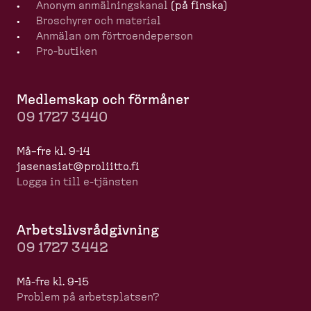
Anonym anmälningskanal
(på finska)
Broschyrer och material
Anmälan om förtro­en­de­person
Pro-​butiken
Medlemskap och förmåner
09 1727 3440
Må–fre kl. 9-14
jasenasiat@proliitto.fi
Logga in till e-​tjänsten
Arbets­livs­råd­givning
09 1727 3442
Må-​fre kl. 9-15
Problem på arbets­platsen?