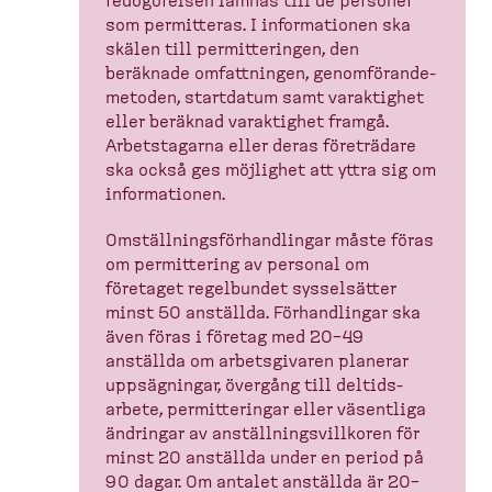
redogö­relsen lämnas till de personer
som permitteras. I informa­tionen ska
skälen till permit­te­ringen, den
beräknade omfatt­ningen, genomfö­ran­de­
metoden, startdatum samt varaktighet
eller beräknad varaktighet framgå.
Arbets­tagarna eller deras företrädare
ska också ges möjlighet att yttra sig om
informa­tionen.
Omställ­nings­för­hand­lingar måste föras
om permit­tering av personal om
företaget regelbundet syssel­sätter
minst 50 anställda. Förhand­lingar ska
även föras i företag med 20–49
anställda om arbets­givaren planerar
uppsäg­ningar, övergång till deltids­
arbete, permit­te­ringar eller väsentliga
ändringar av anställ­nings­villkoren för
minst 20 anställda under en period på
90 dagar. Om antalet anställda är 20–