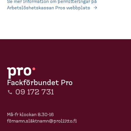
Se mer information om permitteringar på
Arbetslöshetskassan Pros webbplats
Fackförbundet Pro
09 172 731
Må-fr klockan 8.30-16
förnamn.slä
ktnamn@proliitto.fi