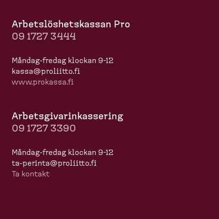
Arbets­lös­hets­kassan Pro
09 1727 3444
Måndag-​fredag klockan 9-12
kassa@proliitto.fi
www.prokassa.fi
Arbets­gi­va­rin­kas­sering
09 1727 3390
Måndag-​fredag klockan 9-12
ta-​perinta@proliitto.fi
Ta kontakt