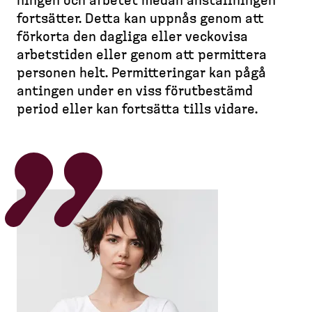
d
ningen och arbetet medan anställ­ningen
l
e
e
e
l
fortsätter. Detta kan uppnås genom att
a
m
e
s
förkorta den dagliga eller veckovisa
d
s
t
k
arbetstiden eller genom att permittera
c
i
t
personen helt. Permit­te­ringar kan pågå
d
r
o
a
antingen under en viss förutbestämd
u
p
period eller kan fortsätta tills vidare.
m
)
b