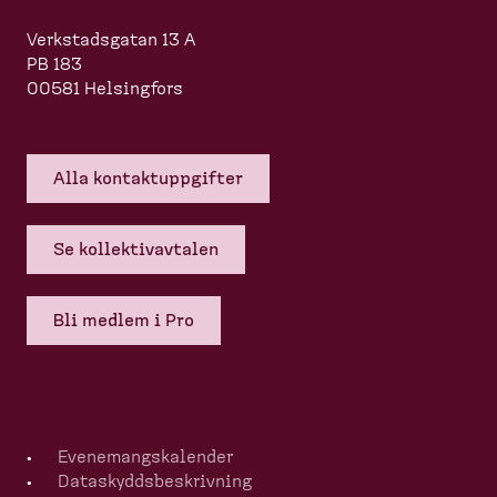
Verkstadsgatan 13 A
PB 183
00581 Helsingfors
Alla kontakt­upp­gifter
Se kollek­tivavtalen
Bli medlem i Pro
Evenemangska­lender
Dataskydds­be­skrivning