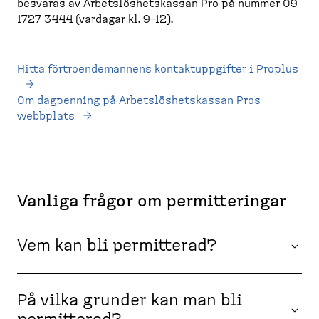
besvaras av Arbets­lös­hets­kassan Pro på nummer 09
1727 3444 (vardagar kl. 9–12).
Hitta förtro­en­de­mannens kontakt­upp­gifter i Proplus
Om dagpenning på Arbets­lös­hets­kassan Pros
webbplats
Vanliga frågor om permit­te­ringar
Vem kan bli permitterad?
På vilka grunder kan man bli