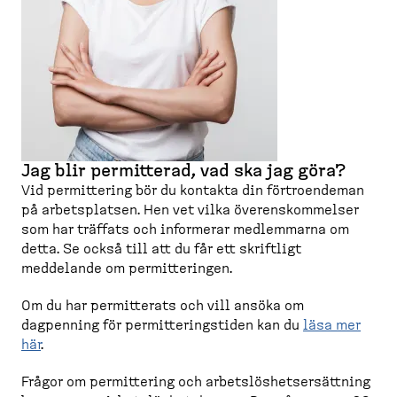
Jag blir permitterad, vad ska jag göra?
Vid permit­tering bör du kontakta din förtro­endeman
på arbets­platsen. Hen vet vilka överens­kom­melser
som har träffats och informerar medlemmarna om
detta. Se också till att du får ett skriftligt
meddelande om permit­te­ringen.
Om du har permit­terats och vill ansöka om
dagpenning för permit­te­ringstiden kan du
läsa mer
här
.
Frågor om permit­tering och arbets­lös­het­s­er­sättning