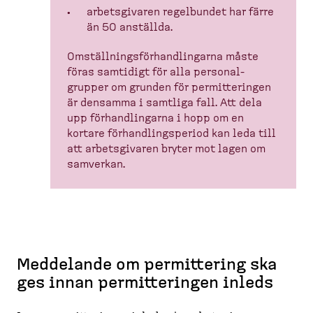
arbets­givaren regelbundet har färre
än 50 anställda.
Omställ­nings­för­hand­lingarna måste
föras samtidigt för alla personal­
grupper om grunden för permit­te­ringen
är densamma i samtliga fall. Att dela
upp förhand­lingarna i hopp om en
kortare förhand­lings­period kan leda till
att arbets­givaren bryter mot lagen om
samverkan.
Meddelande om permittering ska
ges innan permitteringen inleds