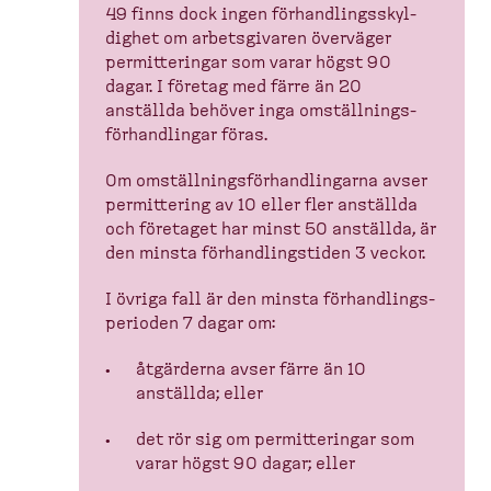
49 finns dock ingen förhand­lings­skyl­
dighet om arbets­givaren överväger
permit­te­ringar som varar högst 90
dagar. I företag med färre än 20
anställda behöver inga omställ­nings­
för­hand­lingar föras.
Om omställ­nings­för­hand­lingarna avser
permit­tering av 10 eller fler anställda
och företaget har minst 50 anställda, är
den minsta förhand­lingstiden 3 veckor.
I övriga fall är den minsta förhand­lings­
pe­rioden 7 dagar om:
åtgärderna avser färre än 10
anställda; eller
det rör sig om permit­te­ringar som
varar högst 90 dagar; eller