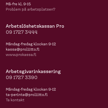
Må-​fre kl. 9-15
Problem på arbets­platsen?
Arbets­lös­hets­kassan Pro
09 1727 3444
Måndag-​fredag klockan 9-12
kassa@proliitto.fi
www.prokassa.fi
Arbets­gi­va­rin­kas­sering
09 1727 3390
Måndag-​fredag klockan 9-12
ta-​perinta@proliitto.fi
Ta kontakt