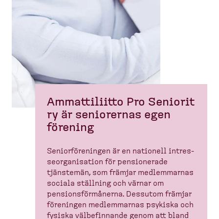
Ammatti­liitto Pro Seniorit
ry är seniorernas egen
förening
Senior­för­e­ningen är en nationell intres­
se­or­ga­ni­sation för pensio­nerade
tjänstemän, som främjar medlem­marnas
sociala ställning och värnar om
pensions­för­månerna. Dessutom främjar
föreningen medlem­marnas psykiska och
fysiska välbefinnande genom att bland