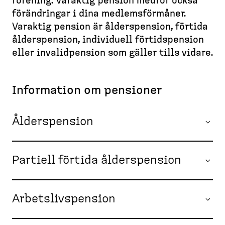
d
förening. Varaktig pension medför också
l
e
e
e
l
föränd­ringar i dina medlems­förmåner.
a
m
e
s
Varaktig pension är ålderspension, förtida
d
s
t
k
ålderspension, individuell förtidspension
c
i
t
eller invalid­pension som gäller tills vidare.
d
r
o
a
u
p
m
Information om pensioner
)
b
Ålderspension
Partiell förtida ålderspension
Arbetslivspension