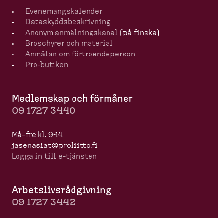
Evenemangska­lender
Dataskydds­be­skrivning
Anonym anmälningskanal
(på finska)
Broschyrer och material
Anmälan om förtro­en­de­person
Pro-​butiken
Medlemskap och förmåner
09 1727 3440
Må–fre kl. 9-14
jasenasiat@proliitto.fi
Logga in till e-​tjänsten
Arbets­livs­råd­givning
09 1727 3442