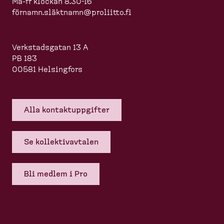
Må-fr klockan 8.30-16
förnamn.slä
ktnamn@proliitto.fi
Verkstadsgatan 13 A
PB 183
00581 Helsingfors
Alla kontakt­upp­gifter
Se kollek­tivavtalen
Bli medlem i Pro