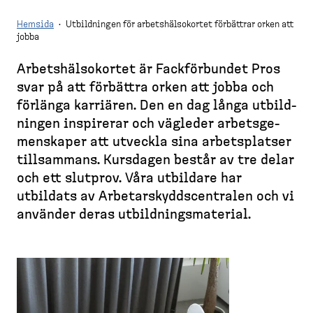
d
l
e
e
l
Hemsida
·
Utbildningen för arbetshälsokortet förbättrar orken att
m
e
s
jobba
s
t
k
i
B
Arbets­häl­so­kortet är Fackför­bundet Pros
t
d
r
svar på att förbättra orken att jobba och
o
a
e
förlänga karriären. Den en dag långa utbild­
p
a
ningen inspirerar och vägleder arbets­ge­
)
d
men­skaper att utveckla sina arbets­platser
c
tillsammans. Kursdagen består av tre delar
r
och ett slutprov. Våra utbildare har
u
utbildats av Arbetar­skydds­cen­tralen och vi
m
använder deras utbild­nings­ma­terial.
b