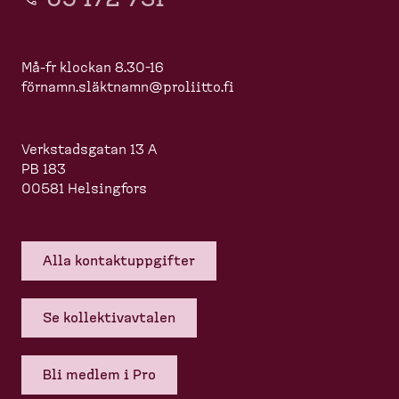
Må-fr klockan 8.30-16
förnamn.slä
ktnamn@proliitto.fi
Verkstadsgatan 13 A
PB 183
00581 Helsingfors
Alla kontakt­upp­gifter
Se kollek­tivavtalen
Bli medlem i Pro