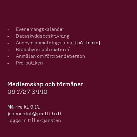
Evenemangska­lender
Dataskydds­be­skrivning
Anonym anmälningskanal
(på finska)
Broschyrer och material
Anmälan om förtro­en­de­person
Pro-​butiken
Medlemskap och förmåner
09 1727 3440
Må–fre kl. 9-14
jasenasiat@proliitto.fi
Logga in till e-​tjänsten