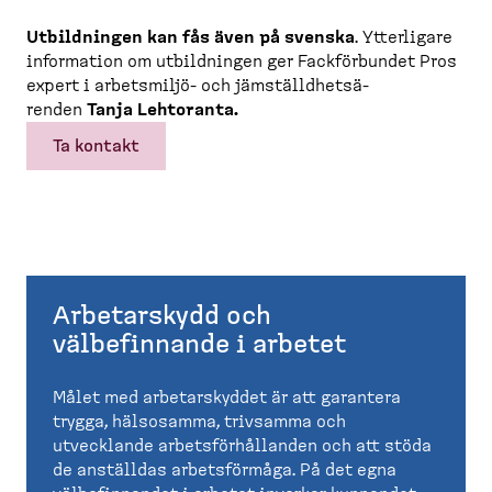
Utbild­ningen kan fås även på svenska
. Ytterligare
information om utbild­ningen ger Fackför­bundet Pros
expert i arbetsmiljö-​ och jämställd­hets­ä­
renden
Tanja Lehtoranta.
Ta kontakt
Arbetarskydd och
välbefinnande i arbetet
Målet med arbetarskyddet är att garantera
trygga, hälsosamma, trivsamma och
utvecklande arbetsförhållanden och att stöda
de anställdas arbetsförmåga. På det egna