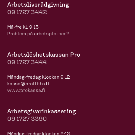
Arbets­livs­råd­givning
09 1727 3442
Må-​fre kl. 9-15
Problem på arbets­platsen?
Arbets­lös­hets­kassan Pro
09 1727 3444
Måndag-​fredag klockan 9-12
kassa@proliitto.fi
www.prokassa.fi
Arbets­gi­va­rin­kas­sering
09 1727 3390
Måndag-​fredag klockan 9-12