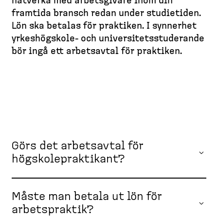
d
nätverka med arbets­givare inom din
l
e
e
e
l
framtida bransch redan under studietiden.
a
m
e
s
Lön ska betalas för praktiken. I synnerhet
d
s
t
k
yrkeshögskole-​ och univer­si­tets­stu­derande
c
i
t
bör ingå ett arbetsavtal för praktiken.
d
r
o
a
u
p
m
)
b
Görs det arbetsavtal för
högskolepraktikant?
Måste man betala ut lön för
arbetspraktik?