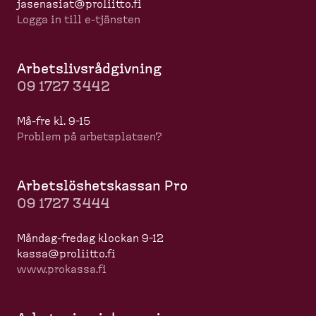
jasenasiat@proliitto.fi
Logga in till e-​tjänsten
Arbets­livs­råd­givning
09 1727 3442
Må-​fre kl. 9-15
Problem på arbets­platsen?
Arbets­lös­hets­kassan Pro
09 1727 3444
Måndag-​fredag klockan 9-12
kassa@proliitto.fi
www.prokassa.fi