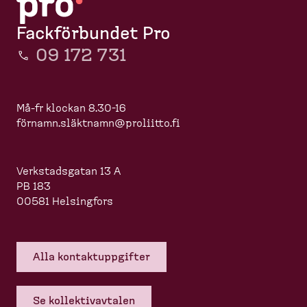
Fackförbundet Pro
09 172 731
Må-fr klockan 8.30-16
förnamn.slä
ktnamn@proliitto.fi
Verkstadsgatan 13 A
PB 183
00581 Helsingfors
Alla kontakt­upp­gifter
Se kollek­tivavtalen