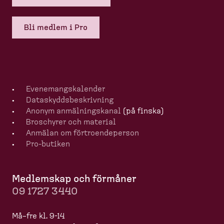
Bli medlem i Pro
Evenemangska­lender
Dataskydds­be­skrivning
Anonym anmälningskanal
(på finska)
Broschyrer och material
Anmälan om förtro­en­de­person
Pro-​butiken
Medlemskap och förmåner
09 1727 3440
Må–fre kl. 9-14