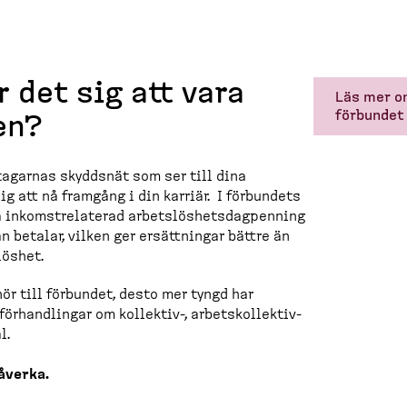
r det sig att vara
Läs mer om
förbundet
en?
ta­garnas skyddsnät som ser till dina
ig att nå framgång i din karriär. I förbundets
nkomstre­laterad arbets­lös­hets­dag­penning
n betalar, vilken ger ersätt­ningar bättre än
­löshet.
ör till förbundet, desto mer tyngd har
örhand­lingar om kollektiv-​, arbetskol­lektiv-​
al.
åverka.