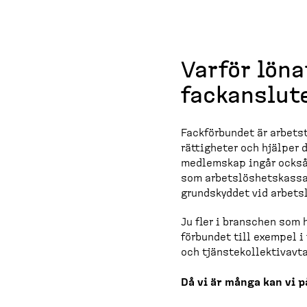
Varför löna
fackan­slut
Fackför­bundet är arbets­
rättigheter och hjälper d
medlemskap ingår också i
som arbets­lös­hets­kassa
grundskyddet vid arbets
Ju fler i branschen som h
förbundet till exempel i f
och tjänste­kol­lek­tivavt
Då vi är många kan vi p