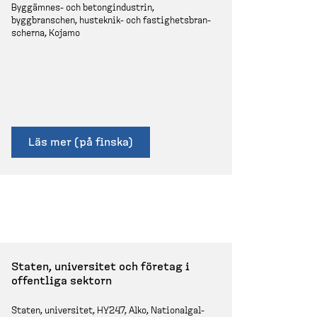
Byggämnes-​ och betongin­dustrin,
byggbranschen, husteknik-​ och fastig­hets­bran­
scherna, Kojamo
Läs mer (på finska)
Staten, universitet och företag i
offentliga sektorn
Staten, universitet, HY247, Alko, National­gal­