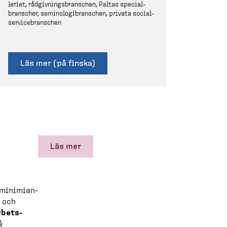
leriet, rådgiv­nings­branschen, Paltas special­
branscher, semino­lo­gi­branschen, privata social­
ser­vicebranschen
Läs mer (på finska)
Läs mer
 minimi­an­
r och
rbets­
å