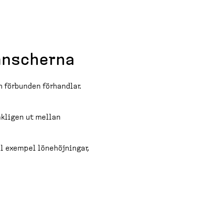
ranscherna
m förbunden förhandlar.
sakligen ut mellan
ll exempel lönehöj­ningar,