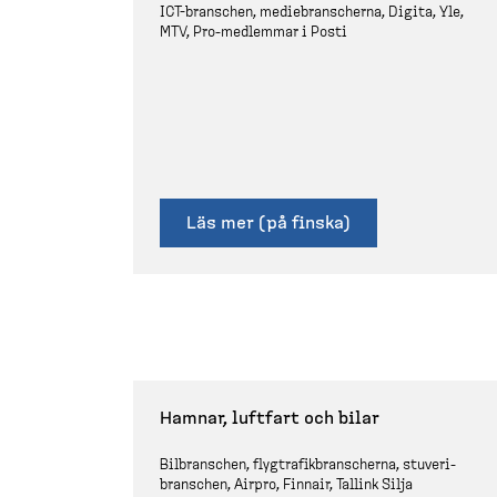
ICT-​branschen, mediebran­scherna, Digita, Yle,
MTV, Pro-​medlemmar i Posti
Läs mer (på finska)
Hamnar, luftfart och bilar
Bilbranschen, flygtra­fik­bran­scherna, stuveri­
branschen, Airpro, Finnair, Tallink Silja