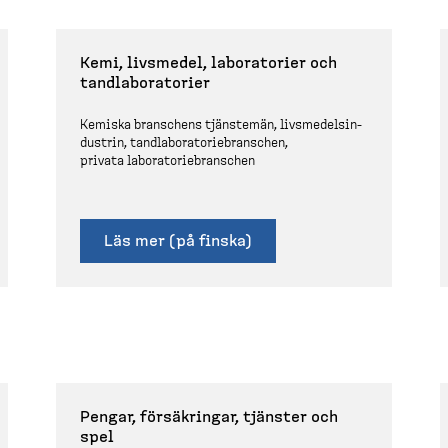
Kemi, livsmedel, labora­torier och
tandla­bo­ra­torier
Kemiska branschens tjänstemän, livsme­dels­in­
dustrin, tandla­bo­ra­to­riebranschen,
privata labora­to­riebranschen
Läs mer (på finska)
Pengar, försäk­ringar, tjänster och
spel