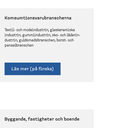
Komsum­tions­va­ru­bran­scherna
Textil-​ och modein­dustrin, glaske­ramiska
industrin, gummiin­dustrin, sko- och läderin­
dustrin, guldsmeds­branschen, borst-​ och
pensel­branschen
Läs mer (på finska)
Byggande, fastigheter och boende