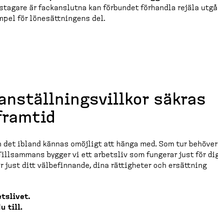
s­tagare är fackan­slutna kan förbundet förhandla rejäla utg
empel för lönesätt­ningens del.
anställ­nings­villkor säkras
framtid
kan det ibland kännas omöjligt att hänga med. Som tur behöver
Tillsammans bygger vi ett arbetsliv som fungerar just för dig
r just ditt välbefinnande, dina rättigheter och ersättning
tslivet.
 till.