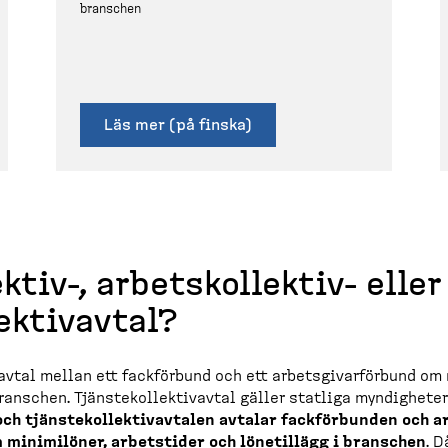
branschen
Läs mer (på finska)
ktiv-​, arbetskol­lektiv-​ eller
lek­tivavtal?
t avtal mellan ett fackförbund och ett arbets­gi­var­förbund om
branschen. Tjänste­kol­lek­tivavtal gäller statliga myndighete
 och tjänste­kol­lek­tivavtalen avtalar fackför­bunden och a
 minimilöner, arbetstider och lönetillägg i branschen
. D