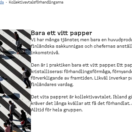
da
·
Kollektivavtalsförhandlingarna
Bara ett vitt papper
Vi har många tjänster, men bara en huvudprodu
finländska sakkunnigas och chefernas anställ­
inkomstnivå.
Den är i praktiken bara ett vitt papper. Ett pa
kristal­liseras: förhand­lings­förmåga, förnyan
förverk­ligande av framtiden. Likväl inverkar p
finländares vardag.
Det vita pappret är kollek­tivavtalet. Ibland g
kräver det långa kvällar att få det förhandlat.
Alltid för hela gruppen.