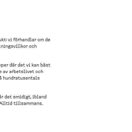
o
n
s
(
kt: vi förhandlar om de
nings­villkor och
d
e
pper där det vi kan bäst
s
de av arbetslivet och
å hundra­tu­sentals
k
t
år det smidigt, ibland
o
 Alltid tillsammans.
p
)