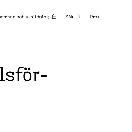
:
nemang och utbildning
Sök
Pro+
ls­för­