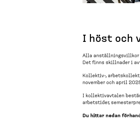
I höst och 
Alla anställ­nings­villko
Det finns skillnader i a
Kollektiv-​, arbetskol­le
november och april 2025
I kollek­tivavtalen bestä
arbetstider, semester­pre
Du hittar nedan förhand­