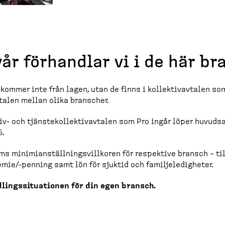
vår förhandlar vi i de här b
r kommer inte från lagen, utan de finns i kollek­tivavtalen so
vtalen mellan olika branscher.
ktiv-​ och tjänste­kol­lek­tivavtalen som Pro ingår löper huvud
.
ms minimi­an­ställ­nings­villkoren för respektive bransch – ti
mie/-​penning samt lön för sjuktid och familje­le­digheter.
lings­si­tu­a­tionen för din egen bransch.