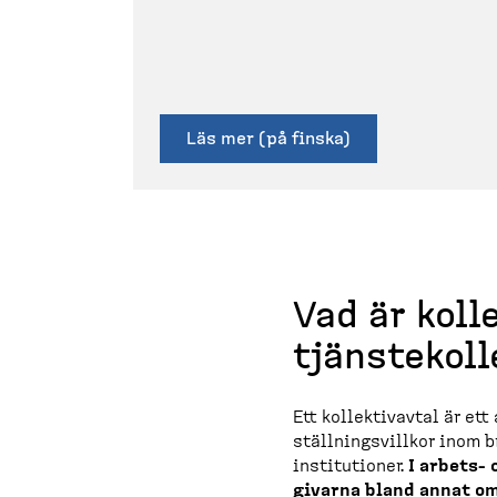
Läs mer (på finska)
Vad är kolle
tjänste­kol­
Ett kollek­tivavtal är et
ställ­nings­villkor inom 
institu­tioner.
I arbets-​
givarna bland annat om