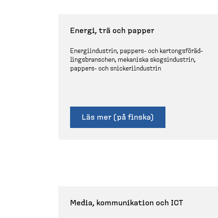
Energi, trä och papper
Energi­in­dustrin, pappers-​ och kartongs­för­äd­
lings­branschen, mekaniska skogsin­dustrin,
pappers-​ och snicke­ri­in­dustrin
Läs mer (på finska)
Media, kommuni­kation och ICT