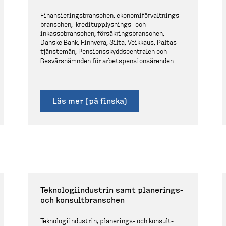
Finansie­rings­branschen, ekonomi­för­valt­nings­
branschen, kreditupp­lysnings-​ och
inkassobranschen, försäk­rings­branschen,
Danske Bank, Finnvera, Silta, Veikkaus, Paltas
tjänstemän, Pensions­skydds­cen­tralen och
Besvärs­nämnden för arbetspen­sions­ä­renden
Läs mer (på finska)
Teknolo­gi­in­dustrin samt planerings-​
och konsult­branschen
Teknolo­gi­in­dustrin, planerings-​ och konsult­