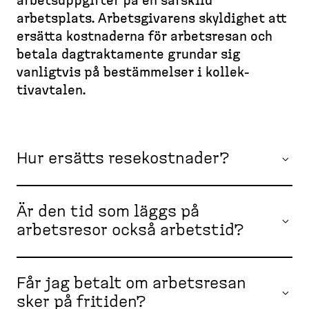
d
arbets­upp­gifter på en särskild
l
e
e
e
l
arbetsplats. Arbets­gi­varens skyldighet att
a
m
e
s
ersätta kostnaderna för arbetsresan och
d
s
t
k
betala dagtrak­tamente grundar sig
c
i
t
vanligtvis på bestäm­melser i kollek­
d
r
o
a
tivavtalen.
u
p
m
)
b
Hur ersätts resekostnader?
Är den tid som läggs på
arbetsresor också arbetstid?
Får jag betalt om arbetsresan
sker på fritiden?