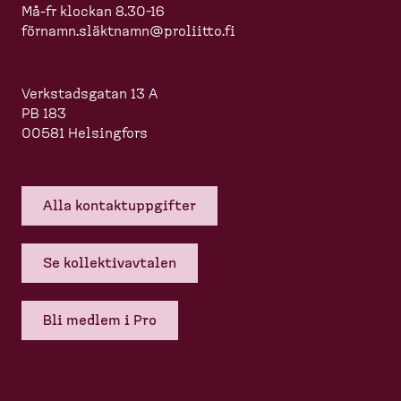
Må-fr klockan 8.30-16
förnamn.slä
ktnamn@proliitto.fi
Verkstadsgatan 13 A
PB 183
00581 Helsingfors
Alla kontakt­upp­gifter
Se kollek­tivavtalen
Bli medlem i Pro