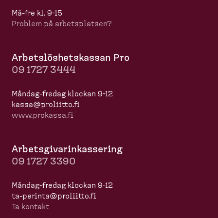
Må-​fre kl. 9-15
Problem på arbets­platsen?
Arbets­lös­hets­kassan Pro
09 1727 3444
Måndag-​fredag klockan 9-12
kassa@proliitto.fi
www.prokassa.fi
Arbets­gi­va­rin­kas­sering
09 1727 3390
Måndag-​fredag klockan 9-12
ta-​perinta@proliitto.fi
Ta kontakt