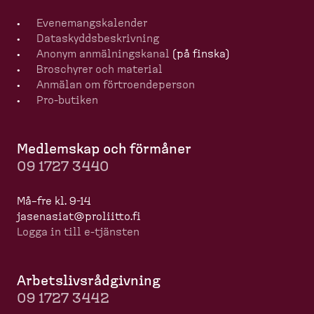
Evenemangska­lender
Dataskydds­be­skrivning
Anonym anmälningskanal
(på finska)
Broschyrer och material
Anmälan om förtro­en­de­person
Pro-​butiken
Medlemskap och förmåner
09 1727 3440
Må–fre kl. 9-14
jasenasiat@proliitto.fi
Logga in till e-​tjänsten
Arbets­livs­råd­givning
09 1727 3442