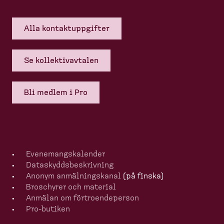
Alla kontakt­upp­gifter
Se kollek­tivavtalen
Bli medlem i Pro
Evenemangska­lender
Dataskydds­be­skrivning
Anonym anmälningskanal
(på finska)
Broschyrer och material
Anmälan om förtro­en­de­person
Pro-​butiken