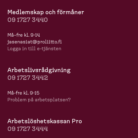
Medlemskap och förmåner
09 1727 3440
Må–fre kl. 9-14
jasenasiat@proliitto.fi
Logga in till e-​tjänsten
Arbets­livs­råd­givning
09 1727 3442
Må-​fre kl. 9-15
Problem på arbets­platsen?
Arbets­lös­hets­kassan Pro
09 1727 3444