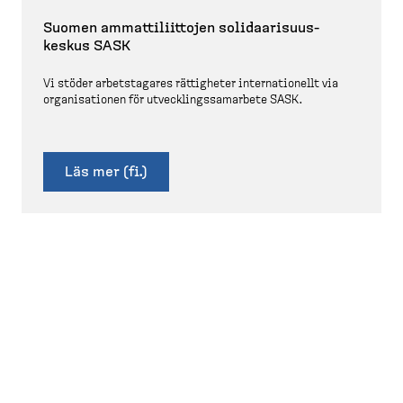
Suomen ammatti­li­ittojen solidaa­ri­su­us­
keskus SASK
Vi stöder arbets­tagares rättigheter interna­tionellt via
organi­sa­tionen för utveck­lings­sam­arbete SASK.
Läs mer (fi.)