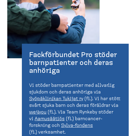
Fackför­bundet Pro stöder
barnpa­tienter och deras
anhöriga
Vi stöder barnpa­tienter med allvarlig
sjukdom och deras anhöriga via
Syöpäklinikan Tukijat ry
(fi.). Vi har stött
svårt sjuka barn och deras föräldrar via
we4you
(fi.). Via Team Rynkeby stöder
vi
Aamusäätiös
(fi.) barncan­cer­
forskning och
Sylva-​fondens
(fi.) verksamhet.