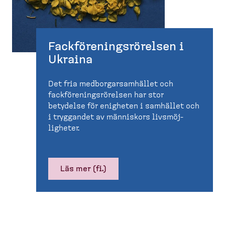
Fackför­e­nings­rö­relsen i
Ukraina
Det fria medbor­gar­sam­hället och
fackför­e­nings­rö­relsen har stor
betydelse för enigheten i samhället och
i tryggandet av människors livsmöj­
ligheter.
Läs mer (fi.)