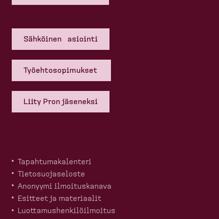
Sähköinen asiointi
Työehto­so­pi­mukset
Liity Pron jäseneksi
Tapahtu­ma­ka­lenteri
Tietosuo­ja­seloste
Anonyymi ilmoitus­kanava
Esitteet ja materiaalit
Luotta­mus­hen­ki­löil­moitus