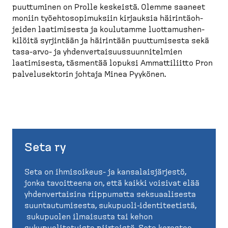
puuttuminen on Prolle keskeistä. Olemme saaneet
moniin työehto­so­pi­muksiin kirjauksia häirin­tä­oh­
jeiden laatimisesta ja koulutamme luotta­mus­hen­
kilöitä syrjintään ja häirintään puuttu­misesta sekä
tasa-​arvo-​ ja yhdenver­tai­suus­suun­ni­telmien
laatimisesta, täsmentää lopuksi Ammatti­liitto Pron
palvelusektorin johtaja Minea Pyykönen.
Seta ry
Seta on ihmisoikeus- ja kansalaisjärjestö,
jonka tavoitteena on, että kaikki voisivat elää
yhdenvertaisina riippumatta seksuaalisesta
suuntautumisesta, sukupuoli-identiteetistä,
sukupuolen ilmaisusta tai kehon