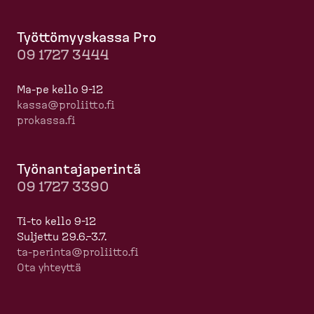
Työttö­myyskassa Pro
09 1727 3444
Ma-pe kello 9-12
kassa@proliitto.fi
prokassa.fi
Työnan­ta­ja­perintä
09 1727 3390
Ti-to kello 9-12
Suljettu 29.6.–3.7.
ta-​perinta@proliitto.fi
Ota yhteyttä