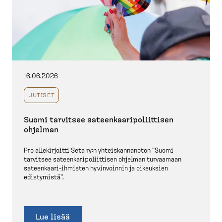
16.06.2026
UUTISET
Suomi tarvitsee sateen­kaa­ri­po­liittisen
ohjelman
Pro allekir­joitti Seta ry:n yhteis­kan­nanoton "Suomi
tarvitsee sateen­ka­ri­po­liittisen ohjelman turvaamaan
sateenkaari-​ihmisten hyvinvoinnin ja oikeuksien
edistymistä".
Lue lisää