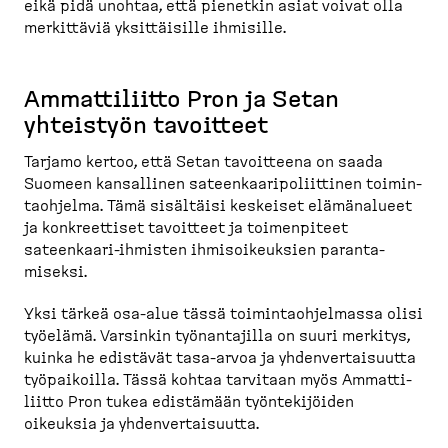
eikä pidä unohtaa, että pienetkin asiat voivat olla
merkittäviä yksittäisille ihmisille.
Ammatti­liitto Pron ja Setan
yhteistyön tavoitteet
Tarjamo kertoo, että Setan tavoitteena on saada
Suomeen kansallinen sateen­kaa­ri­po­liittinen toimin­
taohjelma. Tämä sisältäisi keskeiset elämänalueet
ja konkreettiset tavoitteet ja toimen­piteet
sateenkaari-​ihmisten ihmisoi­keuksien paranta­
miseksi.
Yksi tärkeä osa-​alue tässä toimin­taoh­jelmassa olisi
työelämä. Varsinkin työnan­tajilla on suuri merkitys,
kuinka he edistävät tasa-​arvoa ja yhdenver­tai­suutta
työpai­koilla. Tässä kohtaa tarvitaan myös Ammatti­
liitto Pron tukea edistämään työnte­ki­jöiden
oikeuksia ja yhdenver­tai­suutta.