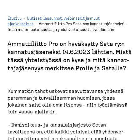
Etusivu
·
Uutiset, lausunnot, webinaarit ja muut
ajankohtaiset
·
Ammattiliitto Pro Seta ry:n kannatusjäseneksi –
lisää monimuotoisuutta ja yhdenvertaisuutta työelämään
M
u
Ammatti­liitto Pro on hyväksytty Seta ry:n
r
kannatus­jä­seneksi 14.6.2023 lähtien. Mistä
u
tässä yhteis­työssä on kyse ja mitä kannat­
p
ta­ja­jä­senyys merkitsee Prolle ja Setalle?
o
l
k
Kummatkin tahot uskovat saavut­tavansa yhdessä
paremman ja turval­li­semman huomisen, jossa
u
jokainen saisi olla oma itsensä – niin työelämässä
kuin vapaa-​ajallakin.
– Ihmisoikeus
-
ja kansalais­järjestö Setan
tavoitteena on, että kaikki voisivat elää yhdenver­
taisina riippumatta seksuaa­lisesta suuntau­tu­