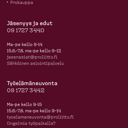
Prokauppa
Jäsenyys ja edut
09 1727 3440
Ma–pe kello 9-14
15.6.–7.8. ma-pe kello 9–12
jasenasiat@proliitto.fi
Sähköinen asioin­ti­palvelu
Työelä­mä­neuvonta
09 1727 3442
Ma-pe kello 9-15
15.6.–7.8. ma-pe kello 9–14
tyoela­ma­neuvonta@proliitto.fi
Ongelmia työpaikalla?