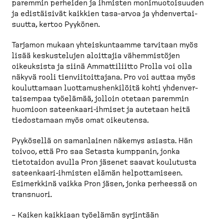
paremmin perheiden ja ihmisten monimuo­toi­suuden
ja edistäisivät kaikkien tasa-​arvoa ja yhdenver­tai­
suutta, kertoo Pyykönen.
Tarjamon mukaan yhteis­kun­taamme tarvitaan myös
lisää keskus­telujen aloittajia vähemmistöjen
oikeuksista ja siinä Ammatti­liitto Prolla voi olla
näkyvä rooli tienvii­toit­tajana. Pro voi auttaa myös
koulut­tamaan luotta­mus­hen­kilöitä kohti yhdenver­
tai­sempaa työelämää, jolloin otetaan paremmin
huomioon sateenkaari-​ihmiset ja autetaan heitä
tiedos­tamaan myös omat oikeutensa.
Pyykösellä on samanlainen näkemys asiasta. Hän
toivoo, että Pro saa Setasta kumppanin, jonka
tietotaidon avulla Pron jäsenet saavat koulutusta
sateenkaari-​ihmisten elämän helpot­ta­miseen.
Esimerkkinä vaikka Pron jäsen, jonka perheessä on
transnuori.
– Kaiken kaikkiaan työelämän syrjintään