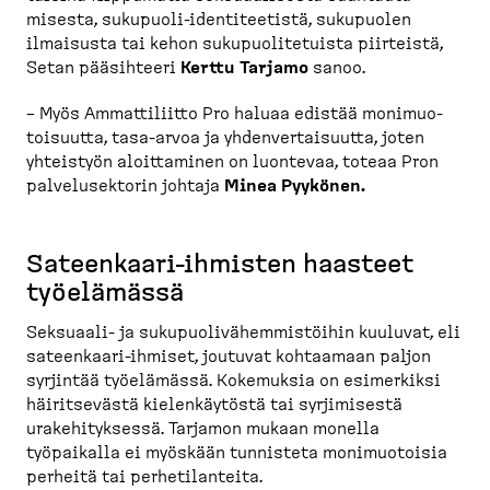
misesta, sukupuoli-​identi­teetistä, sukupuolen
ilmaisusta tai kehon sukupuo­li­te­tuista piirteistä,
Setan pääsihteeri
Kerttu Tarjamo
sanoo.
– Myös Ammatti­liitto Pro haluaa edistää monimuo­
toi­suutta, tasa-​arvoa ja yhdenver­tai­suutta, joten
yhteistyön aloittaminen on luontevaa, toteaa Pron
palvelusektorin johtaja
Minea Pyykönen.
Sateenkaari-​ihmisten haasteet
työelämässä
Seksuaali-​ ja sukupuo­li­vä­hem­mis­töihin kuuluvat, eli
sateenkaari-​ihmiset, joutuvat kohtaamaan paljon
syrjintää työelämässä. Kokemuksia on esimerkiksi
häirit­sevästä kielen­käytöstä tai syrjimisestä
urakehi­tyksessä. Tarjamon mukaan monella
työpaikalla ei myöskään tunnisteta monimuo­toisia
perheitä tai perheti­lanteita.