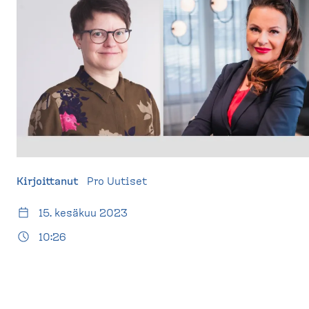
d
t
e
u
s
s
k
i
t
v
o
u
p
)
Kirjoittanut
Pro Uutiset
15. kesäkuu 2023
10:26