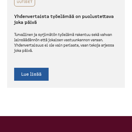
UUTISET
Yhdenver­taista työelämää on puolus­tettava
joka päivä
Turvallinen ja syrjimätön työelämä rakentuu sekä vahvan
lainsää­dännön että jokaisen vastuun­kannon varaan.
Yhdenver­taisuus ei ole vain periaate, vaan tekoja arjessa
joka päivä.
Lue lisää