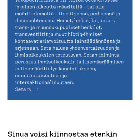
sukupuolitetuista piirteistä. Seta korostaa
jokaisen oikeutta määritellä – tai olla
määrittelemättä – itse itsensä, perheensä ja
ihmissuhteensa. Homot, lesbot, bit, inter-,
trans- ja muunsukupuoliset henkilöt,
transvestiitit ja muut hlbtiq-ihmiset
kohtaavat eriarvoisuutta lainsäädännössä ja
arjessaan. Seta haluaa yhdenvertaisuuden ja
ihmisoikeuksien toteutuvan. Setan toiminta
perustuu ihmisoikeuksiin ja itsemääräämisen
ja itsemäärittelyn kunnioitukseen,
normitietoisuuteen ja
intersektionaalisuuteen.
Seta ry
Sinua voisi kiinnostaa etenkin