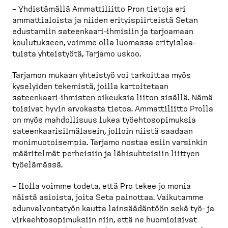
– Yhdistämällä Ammatti­liitto Pron tietoja eri
ammattia­loista ja niiden erityis­piir­teistä Setan
edustamiin sateenkaari-​ihmisiin ja tarjoamaan
koulutukseen, voimme olla luomassa erityis­laa­
tuista yhteistyötä, Tarjamo uskoo.
Tarjamon mukaan yhteistyö voi tarkoittaa myös
kyselyiden tekemistä, joilla kartoi­tetaan
sateenkaari-​ihmisten oikeuksia liiton sisällä. Nämä
toisivat hyvin arvokasta tietoa. Ammatti­liitto Prolla
on myös mahdol­lisuus lukea työehto­so­pi­muksia
sateen­kaa­ri­sil­mä­lasein, jolloin niistä saadaan
monimuo­toi­sempia. Tarjamo nostaa esiin varsinkin
määritelmät perheisiin ja lähisuh­teisiin liittyen
työelämässä.
– Ilolla voimme todeta, että Pro tekee jo monia
näistä asioista, joita Seta painottaa. Vaikutamme
edunval­von­tatyön kautta lainsää­däntöön sekä työ- ja
virkaeh­to­so­pi­muksiin niin, että ne huomioisivat