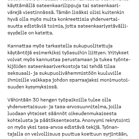
käyttämällä sateen­kaa­ri­lippuja tai sateen­kaa­ri­
värejä viestinnässä. Tämän lisäksi olisi kuitenkin
hyvä olla myös muita konkreettisia yhdenver­tai­
suutta edistäviä toimia, jotta sateen­kaa­riys­tä­väl­li­
syydelle on katetta.
Kannattaa myös tarkastella sukupuo­li­tettuja
käytäntöjä esimerkiksi työasuihin liittyen. Yritykset
voivat myös kannustaa perustamaan ja tukea työnte­
ki­jöiden sateen­kaa­ri­ver­kostoja tai tehdä tilaa
seksuaali-​ ja sukupuo­li­vä­hem­mistöön kuuluville
ihmisille vaikkapa johdon sparraajaksi monimuo­toi­
suuden kysymyksissä.
Vähintään 30 hengen työpai­koilla tulee olla
yhdenver­taisuus-​ ja tasa-​arvosuun­nitelma, joilla
luodaan yhteiset säännöt oikeuden­mu­kaisesta
kohtelusta ja päätök­sen­teosta. Anonyymi rekrytointi
on myös yksi tasa-​arvoa edistävä tekijä. Työnan­
tajalla on velvol­lisuus puuttua koettuun syrjintään,