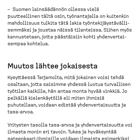
– Suomen lainsää­dännön ollessa vielä
puutteellinen tältä osin, työnan­tajalla on kuitenkin
mahdol­lisuus tulkita tätä lakia työnte­ki­jäys­tä­väl­li­
semmäksi ja joustaa näissä tilanteissa. Siihen myös
kannus­tetaan, jotta päästäisiin kohti yhdenver­tai­
sempaa kohtelua.
Muutos lähtee jokaisesta
Kysyttäessä Tarjamolta, mitä jokainen voisi tehdä
osaltaan, jotta saisimme yhdessä luotua turvallisen
työtilan kaikille, hän antaa monta hyvää vinkkiä. Jo
pelkällä kielen­käytöllä eli miten ihmisiä
puhutellaan, voidaan edistää yhdenver­tai­suutta ja
tasa-​arvoa.
Yritysten tasolla tasa-​arvoa ja yhdenver­tai­suutta voi
ilmasta monin eri tavoin. Tukea ja hyväksyntää
sateenkaari-​ihmisille voidaan ilmaista esimerkiksi