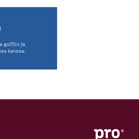
a
 golfiin ja
nsa kanssa.