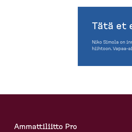
Tätä et 
Niko Simola on in
hiihtoon. Vapaa-a
Ammattiliitto Pro