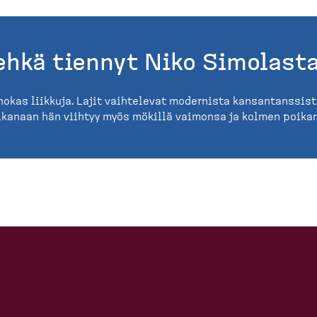
ehkä tiennyt Niko Simolast
nokas liikkuja. Lajit vaihtelevat modernista kansantanssista
ikanaan hän viihtyy myös mökillä vaimonsa ja kolmen poika