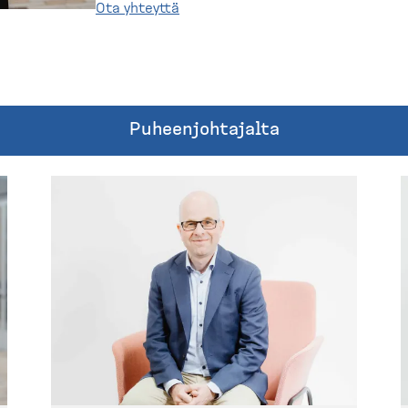
Ota yhteyttä
Puheen­joh­tajalta