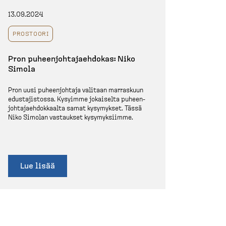
13.09.2024
PROSTOORI
Pron puheen­joh­ta­jaehdokas: Niko
Simola
Pron uusi puheen­johtaja valitaan marraskuun
edusta­jistossa. Kysyimme jokaiselta puheen­
joh­ta­jaeh­dok­kaalta samat kysymykset. Tässä
Niko Simolan vastaukset kysymyk­siimme.
Lue lisää