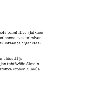
o
n
s
(
ola toimi liiton julkisen
i­sa­laansa ovat toimivan
d
s­kuntaan ja organi­saa­
e
s
andidaatti ja
tajan tehtävään Simola
k
istyttyä Prohon. Simola
t
o
p
)