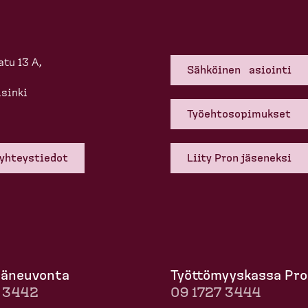
tu 13 A,
Sähköinen asiointi
sinki
Työehto­so­pi­mukset
 yhteys­tiedot
Liity Pron jäseneksi
mä­neuvonta
Työttö­myyskassa Pro
7 3442
09 1727 3444