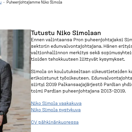
u
·
Puheenjohtajamme Niko Simola
Tutustu Niko Simolaan
Ennen valintaansa Pron puheen­joh­tajaksi Sim
sektorin edunval­von­ta­joh­tajana. Hänen erity
valtion­hal­linnon merkitys sekä sopimusyh­tei
tioiden tehokkuuteen liittyvät kysymykset.
Simola on koulutuk­seltaan oikeus­tie­teiden k
erikoistunut työoikeuteen. Edunval­von­ta­joh
siirtyi 2019 Palkan­saa­ja­järjestö Pardian yhd
toimi Pardian puheen­joh­tajana 2013–2019.
Niko Simola vaakakuva
Niko Simola pystykuva
CV pähkinän­kuoressa