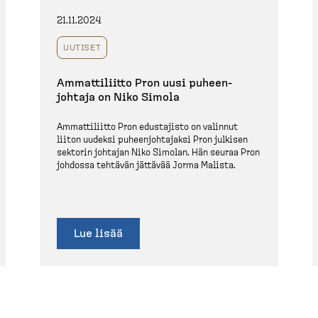
21.11.2024
UUTISET
Ammatti­liitto Pron uusi puheen­
johtaja on Niko Simola
Ammatti­liitto Pron edustajisto on valinnut
liiton uudeksi puheen­joh­tajaksi Pron julkisen
sektorin johtajan Niko Simolan. Hän seuraa Pron
johdossa tehtävän jättävää Jorma Malista.
Lue lisää