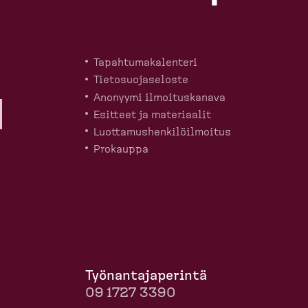
Tapahtu­ma­ka­lenteri
Tietosuo­ja­seloste
Anonyymi ilmoitus­kanava
Esitteet ja materiaalit
Luotta­mus­hen­ki­löil­moitus
Prokauppa
Työnan­ta­ja­perintä
09 1727 3390