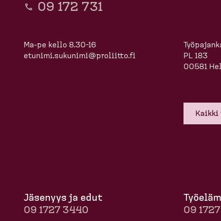
09 172 731
Ma-pe kello 8.30-16
Työpajanka
etunimi.sukunimi@proliitto.fi
PL 183
00581 Hel
Kaikki
Jäsenyys ja edut
Työelä­
09 1727 3440
09 172