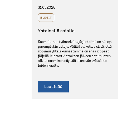
31.01.2025
BLOGIT
Yhteisellä asialla
Suomalainen työmark­ki­na­jär­jestelmä on nähnyt
parempiakin aikoja. Välillä vaikuttaa siltä, että
sopimusyh­teis­kun­nastamme on enää rippeet
jäljellä. Kierros kierroksen jälkeen sopimusten
aikaan­saaminen näyttää etenevän työtais­te­
luiden kautta.
Lue lisää