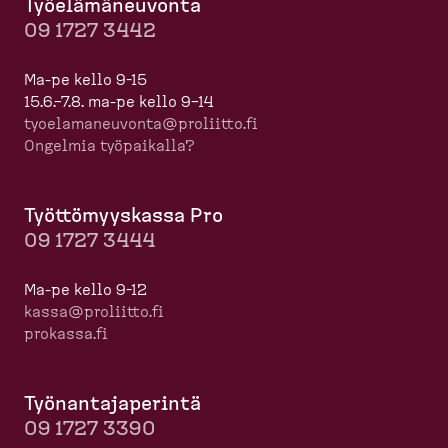
Työelä­mä­neuvonta
09 1727 3442
Ma-pe kello 9-15
15.6.–7.8. ma-pe kello 9–14
tyoela­ma­neuvonta@proliitto.fi
Ongelmia työpaikalla?
Työttö­myyskassa Pro
09 1727 3444
Ma-pe kello 9-12
kassa@proliitto.fi
prokassa.fi
Työnan­ta­ja­perintä
09 1727 3390