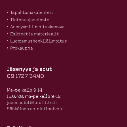
Tapahtu­ma­ka­lenteri
Tietosuo­ja­seloste
Anonyymi ilmoitus­kanava
Esitteet ja materiaalit
Luotta­mus­hen­ki­löil­moitus
Prokauppa
Jäsenyys ja edut
09 1727 3440
Ma–pe kello 9-14
15.6.–7.8. ma-pe kello 9–12
jasenasiat@proliitto.fi
Sähköinen asioin­ti­palvelu