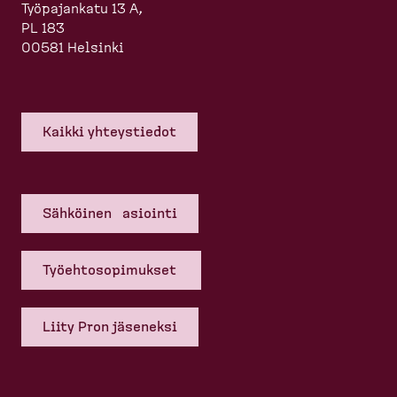
Työpajankatu 13 A,
PL 183
00581 Helsinki
Kaikki yhteys­tiedot
Sähköinen asiointi
Työehto­so­pi­mukset
Liity Pron jäseneksi