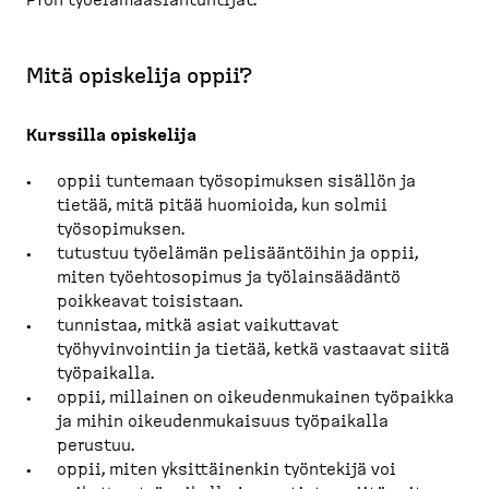
Pron työelämäasiantuntijat.
Mitä opiskelija oppii?
Kurssilla opiskelija
oppii tuntemaan työsopimuksen sisällön ja
tietää, mitä pitää huomioida, kun solmii
työsopimuksen.
tutustuu työelämän pelisääntöihin ja oppii,
miten työehtosopimus ja työlainsäädäntö
poikkeavat toisistaan.
tunnistaa, mitkä asiat vaikuttavat
työhyvinvointiin ja tietää, ketkä vastaavat siitä
työpaikalla.
oppii, millainen on oikeudenmukainen työpaikka
ja mihin oikeudenmukaisuus työpaikalla
perustuu.
oppii, miten yksittäinenkin työntekijä voi