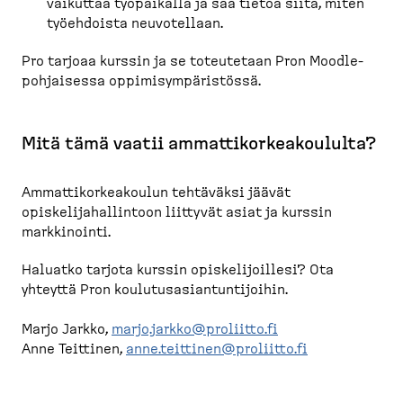
vaikuttaa työpaikalla ja saa tietoa siitä, miten
työehdoista neuvotellaan.
Pro tarjoaa kurssin ja se toteutetaan Pron Moodle-
pohjaisessa oppimisympäristössä.
Mitä tämä vaatii ammattikorkeakoululta?
Ammattikorkeakoulun tehtäväksi jäävät
opiskelijahallintoon liittyvät asiat ja kurssin
markkinointi.
Haluatko tarjota kurssin opiskelijoillesi? Ota
yhteyttä Pron koulutusasiantuntijoihin.
Marjo Jarkko,
marjo.jarkko@proliitto.fi
Anne Teittinen,
anne.teittinen@proliitto.fi