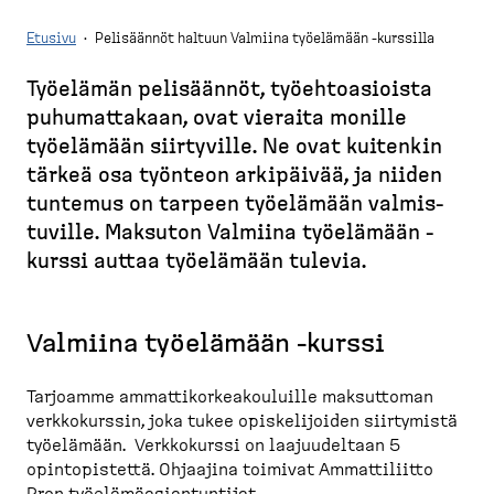
d
t
e
Etusivu
·
Pelisäännöt haltuun Valmiina työelämään -kurssilla
u
s
s
k
Työelämän pelisäännöt, työehto­asioista
i
M
t
v
puhumat­takaan, ovat vieraita monille
u
o
u
työelämään siirtyville. Ne ovat kuitenkin
r
p
tärkeä osa työnteon arkipäivää, ja niiden
u
)
tuntemus on tarpeen työelämään valmis­
p
tuville. Maksuton Valmiina työelämään -​
o
kurssi auttaa työelämään tulevia.
l
k
u
Valmiina työelämään -kurssi
Tarjoamme ammattikorkeakouluille maksuttoman
verkkokurssin, joka tukee opiskelijoiden siirtymistä
työelämään. Verkkokurssi on laajuudeltaan 5
opintopistettä. Ohjaajina toimivat Ammattiliitto