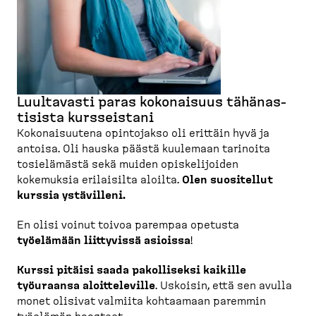
Luultavasti paras kokonaisuus tähänas­
tisista kursseistani
Kokonai­suutena opintojakso oli erittäin hyvä ja
antoisa. Oli hauska päästä kuulemaan tarinoita
tosielämästä sekä muiden opiske­li­joiden
kokemuksia erilaisilta aloilta.
Olen suositellut
kurssia ystävilleni.
En olisi voinut toivoa parempaa opetusta
työelämään liittyvissä asioissa
!
Kurssi pitäisi saada pakolliseksi kaikille
työuraansa aloitte­leville
. Uskoisin, että sen avulla
monet olisivat valmiita kohtaamaan paremmin