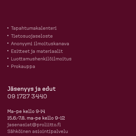
Tapahtu­ma­ka­lenteri
Tietosuo­ja­seloste
Anonyymi ilmoitus­kanava
Esitteet ja materiaalit
Luotta­mus­hen­ki­löil­moitus
Prokauppa
Jäsenyys ja edut
09 1727 3440
Ma–pe kello 9-14
15.6.–7.8. ma-pe kello 9–12
jasenasiat@proliitto.fi
Sähköinen asioin­ti­palvelu