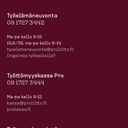
Työelä­mä­neuvonta
09 1727 3442
Ma-pe kello 9-15
15.6.–7.8. ma-pe kello 9–14
tyoela­ma­neuvonta@proliitto.fi
Ongelmia työpaikalla?
Työttö­myyskassa Pro
09 1727 3444
Ma-pe kello 9-12
kassa@proliitto.fi
prokassa.fi