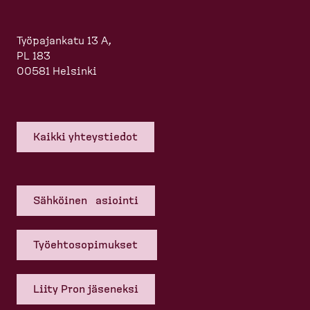
Työpajankatu 13 A,
PL 183
00581 Helsinki
Kaikki yhteys­tiedot
Sähköinen asiointi
Työehto­so­pi­mukset
Liity Pron jäseneksi