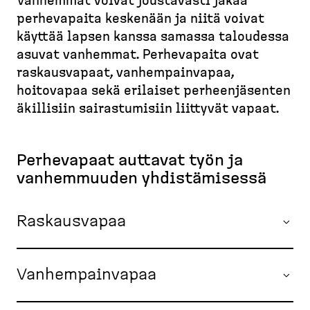
d
Vanhemmat voivat joustavasti jakaa
r
t
e
perhevapaita keskenään ja niitä voivat
u
u
s
käyttää lapsen kanssa samassa taloudessa
p
s
k
asuvat vanhemmat. Perhevapaita ovat
o
i
t
raskaus­vapaat, vanhem­painvapaa,
v
l
o
u
hoitovapaa sekä erilaiset perheen­jä­senten
k
p
äkillisiin sairas­tu­misiin liittyvät vapaat.
u
)
Perhevapaat auttavat työn ja
vanhem­muuden yhdistä­misessä
Raskausvapaa
Vanhempainvapaa