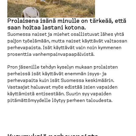
Prolaisena isänä minulle on tärkeää, että
saan hoitaa lastani kotona.
Suomessa naiset ja miehet osallistuvat lähes yhtä
paljon työelämään, mutta naiset käyttävät valtaosan
perheva­paista. Isät käyttävät vain noin kymmenen
prosenttia vanhem­pain­va­paa­päivistä.
Pron jäsenille tehdyn kyselyn mukaan prolaisten
perheissä isät käyttävät enemmän isyys-​ ja
perhevapaita kuin isät Suomessa keskimäärin.
Vastaajat haluavat myös edistää isien vapaiden
käyttämistä entisestään. Suurin syy vapaiden
pitämät­tö­myydelle löytyy perheen taloudesta.