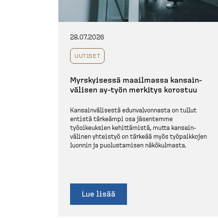
28.07.2026
UUTISET
Myrskyisessä maailmassa kansain­
välisen ay-​työn merkitys korostuu
Kansain­vä­lisestä edunval­vonnasta on tullut
entistä tärkeämpi osa jäsentemme
työoikeuksien kehittämistä, mutta kansain­
välinen yhteistyö on tärkeää myös työpaikkojen
luonnin ja puolus­tamisen näkökulmasta.
Lue lisää