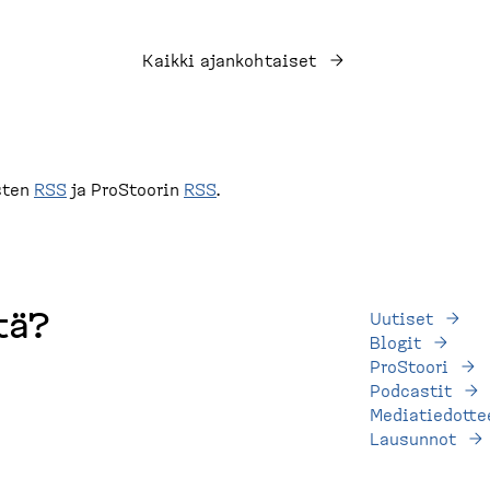
Kaikki ajankoh­taiset
sten
RSS
ja ProStoorin
RSS
.
tä?
Uutiset
Blogit
ProStoori
Podcastit
Mediatiedotte
Lausunnot