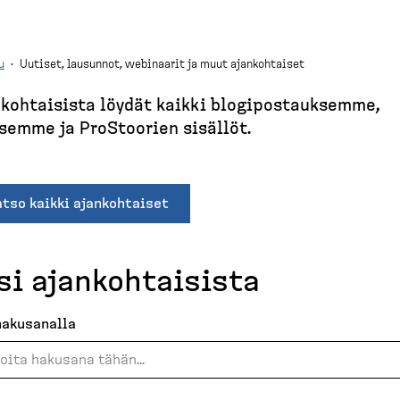
u
·
Uutiset, lausunnot, webinaarit ja muut ajankohtaiset
koh­taisista löydät kaikki blogipos­tauksemme,
semme ja ProStoorien sisällöt.
tso kaikki ajankohtaiset
si ajankoh­taisista
hakusanalla