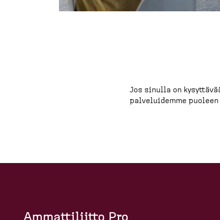
Jos sinulla on kysyttävä
pal­ve­luidemme puolee
Ammattiliitto Pro