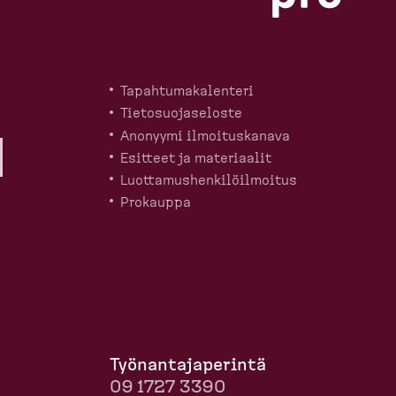
Tapahtu­ma­ka­lenteri
Tietosuo­ja­seloste
Anonyymi ilmoitus­kanava
Esitteet ja materiaalit
Luotta­mus­hen­ki­löil­moitus
Prokauppa
Työnan­ta­ja­perintä
09 1727 3390