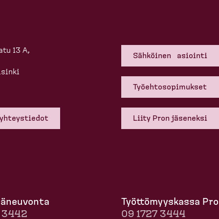
tu 13 A,
Sähköinen asiointi
sinki
Työehto­so­pi­mukset
 yhteys­tiedot
Liity Pron jäseneksi
mä­neuvonta
Työttö­myyskassa Pro
7 3442
09 1727 3444