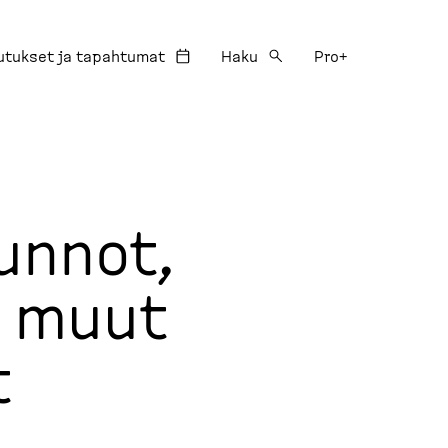
utukset ja tapahtumat
Haku
Pro+
unnot,
a muut
t