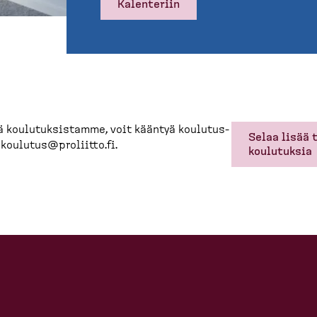
Kalenteriin
ä koulutuk­sistamme, voit kääntyä koulutus­
Selaa lisää 
n
koulutus@proliitto.fi
.
koulutuksia