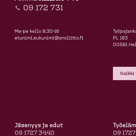
09 172 731
Ma-pe kello 8.30-16
Työpajanka
etunimi.sukunimi@proliitto.fi
PL 183
00581 Hel
Kaikki
Jäsenyys ja edut
Työelä­
09 1727 3440
09 172