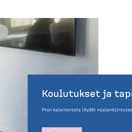
Koulutukset ja ta
Pron kalenterista löydät mielen­kiin­t