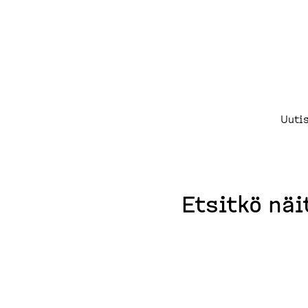
Uuti
Etsitkö näi