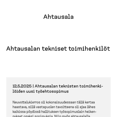
Ahtausala
Ahtausalan tekniset toimihenkilöt
12.5.2025 | Ahtausalan teknisten toimihen­ki­
löiden uusi työehto­sopimus
Neuvot­te­lu­kierros oli kokonai­suu­dessaan tällä kertaa
haastava, sillä vastapuolen tavoitteena oli ajaa lähes
kaikissa pöydissä hallituksen työsopi­muslain heiken­
nykset osaksi sopimuksia. Niin myös ahtausalalla.