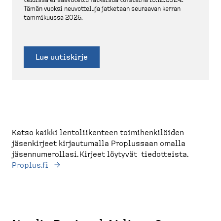
te­luissa ei saavutettu ratkaisua torstaina 19.12.2024.
Tämän vuoksi neuvot­teluja jatketaan seuraavan kerran
tammikuussa 2025.
Lue uutiskirje
Katso kaikki lentoliikenteen toimihenkilöiden
jäsenkirjeet kirjautumalla Proplussaan omalla
jäsennumerollasi. Kirjeet löytyvät tiedotteista.
Proplus.fi