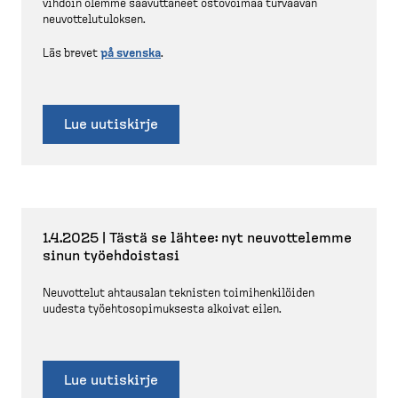
vihdoin olemme saavut­taneet ostovoimaa turvaavan
neuvot­te­lu­tu­loksen.
Läs brevet
på svenska
.
Lue uutiskirje
1.4.2025 | Tästä se lähtee: nyt neuvot­telemme
sinun työehdoistasi
Neuvottelut ahtausalan teknisten toimihen­ki­löiden
uudesta työehto­so­pi­muksesta alkoivat eilen.
Lue uutiskirje