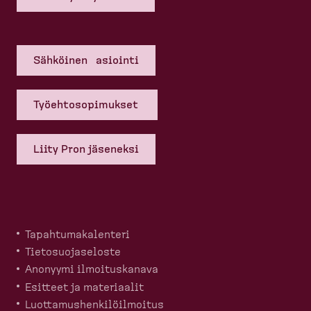
Sähköinen asiointi
Työehto­so­pi­mukset
Liity Pron jäseneksi
Tapahtu­ma­ka­lenteri
Tietosuo­ja­seloste
Anonyymi ilmoitus­kanava
Esitteet ja materiaalit
Luotta­mus­hen­ki­löil­moitus