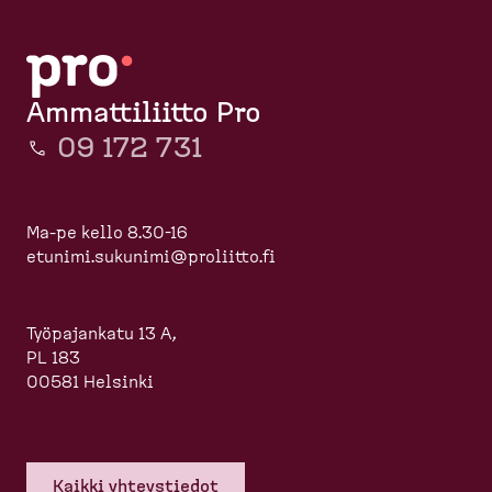
Ammattiliitto Pro
09 172 731
Ma-pe kello 8.30-16
etunimi.sukunimi@proliitto.fi
Työpajankatu 13 A,
PL 183
00581 Helsinki
Kaikki yhteys­tiedot