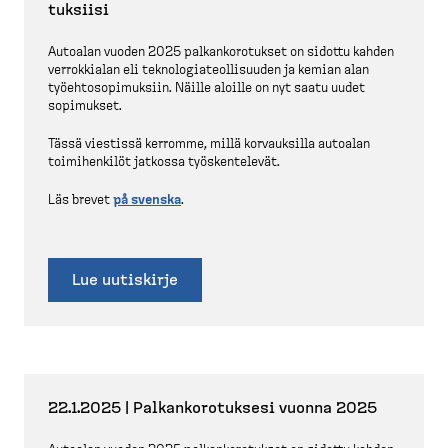
tuksiisi
Autoalan vuoden 2025 palkan­ko­ro­tukset on sidottu kahden
verrok­kialan eli teknolo­gia­teol­li­suuden ja kemian alan
työehto­so­pi­muksiin. Näille aloille on nyt saatu uudet
sopimukset.
Tässä viestissä kerromme, millä korvauksilla autoalan
toimihenkilöt jatkossa työsken­televät.
Läs brevet
på svenska
.
Lue uutiskirje
22.1.2025 | Palkan­ko­ro­tuksesi vuonna 2025