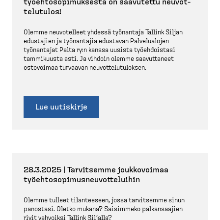
työehto­so­pi­muksesta on saavutettu neuvot­
te­lutulos!
Olemme neuvotelleet yhdessä työnantaja Tallink Siljan
edustajien ja työnantajia edustavan Palvelualojen
työnantajat Palta ry:n kanssa uusista työehdoistasi
tammikuusta asti. Ja vihdoin olemme saavut­taneet
ostovoimaa turvaavan neuvot­te­lu­tu­loksen.
Lue uutiskirje
28.3.2025 | Tarvitsemme joukko­voimaa
työehto­so­pi­mus­neu­vot­te­luihin
Olemme tulleet tilanteeseen, jossa tarvitsemme sinun
panostasi. Oletko mukana? Saisimmeko palkan­saajien
rivit vahvoiksi Tallink Siljalla?