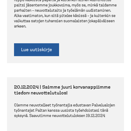
nippu valkoista paperia ja kuitenkin siihen kulminoituu
paitsi jäsentemme joukkovoima, myös se, minkä taidamme
parhaiten – neuvot­te­lutaito ja työelämän uudistaminen.
Aika vaatimaton, kun sitä pitelee käsissä – ja kuitenkin se
vaikuttaa satojen tuhansien suomalaisten jokapäi­väiseen
arkeen.
Lue uutiskirje
20.12.2024 | Saimme juuri korvanap­piimme
tiedon: neuvot­te­lutulos!
Olemme neuvotelleet työnantajia edustavan Palvelualojen
työnantajat Paltan kanssa uusista työehdoistasi tänä
syksynä. Saavutimme neuvot­te­lu­tu­loksen 19.12.2024