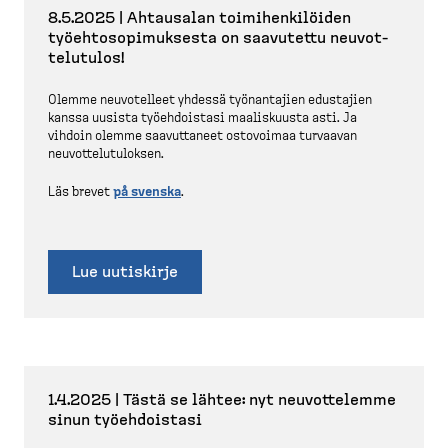
8.5.2025 | Ahtausalan toimihen­ki­löiden
työehto­so­pi­muksesta on saavutettu neuvot­
te­lutulos!
Olemme neuvotelleet yhdessä työnan­tajien edustajien
kanssa uusista työehdoistasi maalis­kuusta asti. Ja
vihdoin olemme saavut­taneet ostovoimaa turvaavan
neuvot­te­lu­tu­loksen.
Läs brevet
på svenska
.
Lue uutiskirje
1.4.2025 | Tästä se lähtee: nyt neuvot­telemme
sinun työehdoistasi