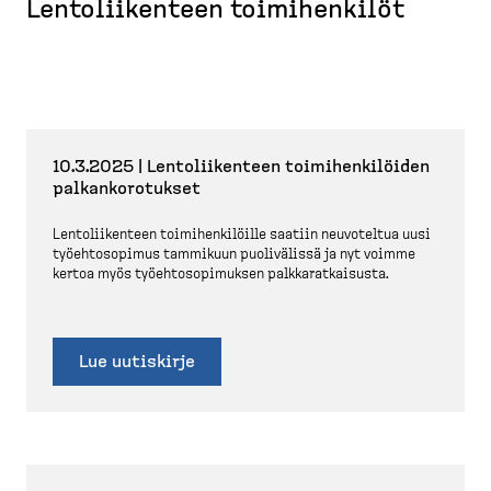
Lentoliikenteen toimihenkilöt
10.3.2025 | Lentolii­kenteen toimihen­ki­löiden
palkan­ko­ro­tukset
Lentolii­kenteen toimihen­ki­löille saatiin neuvoteltua uusi
työehto­sopimus tammikuun puolivälissä ja nyt voimme
kertoa myös työehto­so­pi­muksen palkka­rat­kaisusta.
Lue uutiskirje