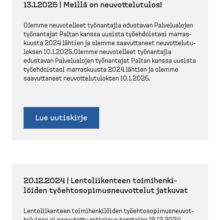
13.1.2025 | Meillä on neuvot­te­lutulos!
Olemme neuvotelleet työnantajia edustavan Palvelualojen
työnantajat Paltan kanssa uusista työehdoistasi marras­
kuusta 2024 lähtien ja olemme saavut­taneet neuvot­te­lu­tu­
loksen 10.1.2025.Olemme neuvotelleet työnantajia
edustavan Palvelualojen työnantajat Paltan kanssa uusista
työehdoistasi marras­kuusta 2024 lähtien ja olemme
saavut­taneet neuvot­te­lu­tu­loksen 10.1.2025.
Lue uutiskirje
20.12.2024 | Lentolii­kenteen toimihen­ki­
löiden työehto­so­pi­mus­neu­vottelut jatkuvat
Lentolii­kenteen toimihen­ki­löiden työehto­so­pi­mus­neu­vot­