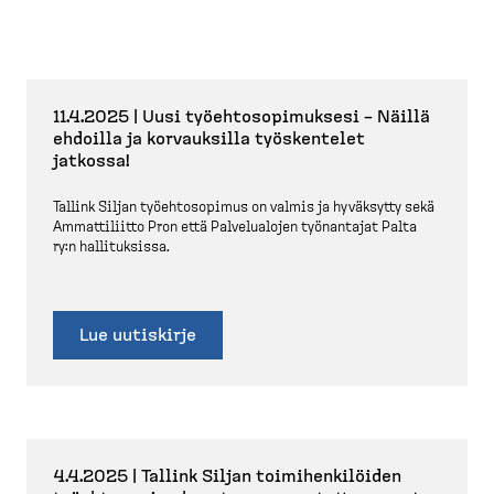
11.4.2025 | Uusi työehto­so­pi­muksesi – Näillä
ehdoilla ja korvauksilla työskentelet
jatkossa!
Tallink Siljan työehto­sopimus on valmis ja hyväksytty sekä
Ammatti­liitto Pron että Palvelualojen työnantajat Palta
ry:n hallituksissa.
Lue uutiskirje
4.4.2025 | Tallink Siljan toimihen­ki­löiden