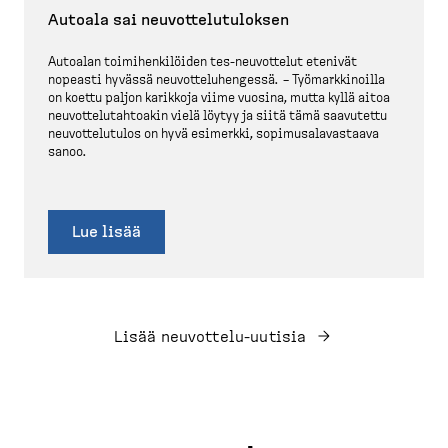
Autoala sai neuvot­te­lu­tu­loksen
Autoalan toimihen­ki­löiden tes-​neuvottelut etenivät
nopeasti hyvässä neuvot­te­lu­hengessä. – Työmark­ki­noilla
on koettu paljon karikkoja viime vuosina, mutta kyllä aitoa
neuvot­te­lu­tah­toakin vielä löytyy ja siitä tämä saavutettu
neuvot­te­lutulos on hyvä esimerkki, sopimusa­la­vastaava
sanoo.
Lue lisää
Lisää neuvottelu-​uutisia