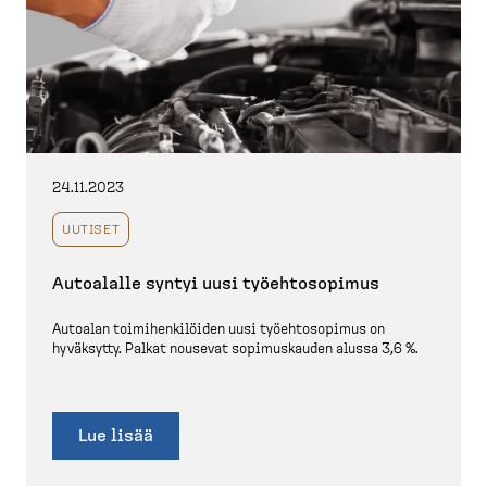
24.11.2023
UUTISET
Autoalalle syntyi uusi työehto­sopimus
Autoalan toimihen­ki­löiden uusi työehto­sopimus on
hyväksytty. Palkat nousevat sopimus­kauden alussa 3,6 %.
Lue lisää