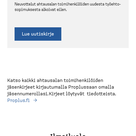
Neuvottelut ahtausalan toimihen­ki­löiden uudesta työehto­
so­pi­muksesta alkoivat eilen.
Lue uutiskirje
Katso kaikki ahtausalan toimihenkilöiden
jäsenkirjeet kirjautumalla Proplussaan omalla
jäsennumerollasi. Kirjeet löytyvät tiedotteista.
Proplus.fi