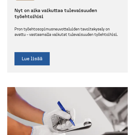
Nyt on aika vaikuttaa tulevai­suuden
työehtoihisi
Pron työehto­so­pi­mus­neu­vot­te­luiden tavoite­kysely on
avattu – vastaamalla vaikutat tulevai­suuden työehtoihisi.
Lue lisää