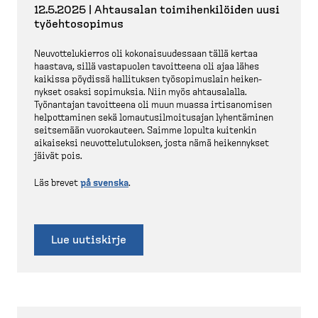
12.5.2025 | Ahtausalan toimihen­ki­löiden uusi
työehto­sopimus
Neuvot­te­lu­kierros oli kokonai­suu­dessaan tällä kertaa
haastava, sillä vastapuolen tavoitteena oli ajaa lähes
kaikissa pöydissä hallituksen työsopi­muslain heiken­
nykset osaksi sopimuksia. Niin myös ahtausalalla.
Työnantajan tavoitteena oli muun muassa irtisa­nomisen
helpot­taminen sekä lomautusil­moi­tusajan lyhentäminen
seitsemään vuorokauteen. Saimme lopulta kuitenkin
aikaiseksi neuvot­te­lu­tu­loksen, josta nämä heiken­nykset
jäivät pois.
Läs brevet
på svenska
.
Lue uutiskirje