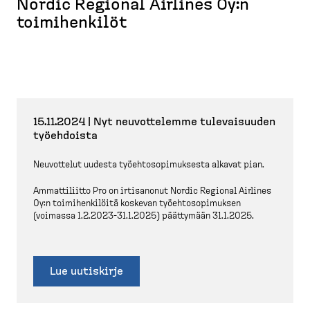
Nordic Regional Airlines Oy:n
toimihenkilöt
15.11.2024 | Nyt neuvot­telemme tulevai­suuden
työehdoista
Neuvottelut uudesta työehto­so­pi­muksesta alkavat pian.
Ammatti­liitto Pro on irtisanonut Nordic Regional Airlines
Oy:n toimihen­kilöitä koskevan työehto­so­pi­muksen
(voimassa 1.2.2023-31.1.2025) päättymään 31.1.2025.
Lue uutiskirje