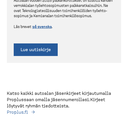
Autoalan vuoden 2025 palkan­ko­ro­tukset on sidottu kahden
verrok­kialan työehto­so­pi­musten palkka­rat­kai­suihin. Ne
ovat Teknolo­gia­teol­li­suuden toimihen­ki­löiden työehto­
sopimus ja Kemianalan toimihen­ki­lö­sopimus.
Läs brevet
på svenska
.
Lue uutiskirje
Katso kaikki autoalan jäsenkirjeet kirjautumalla
Proplussaan omalla jäsennumerollasi. Kirjeet
löytyvät ryhmän tiedotteista.
Proplus.fi