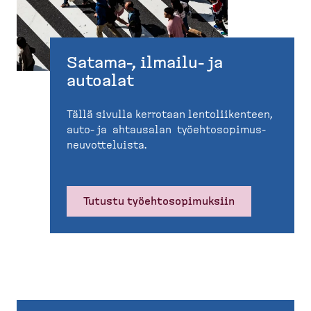
Satama-​, ilmailu-​ ja
autoalat
Tällä sivulla kerrotaan lentolii­kenteen,
auto- ja ahtausalan työehto­so­pi­mus­
neu­vot­te­luista.
Tutustu työehto­so­pi­muksiin