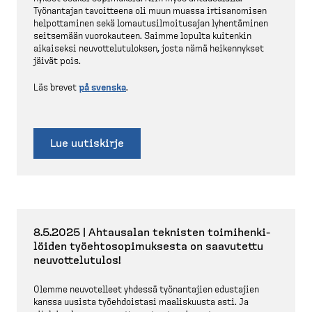
Työnantajan tavoitteena oli muun muassa irtisa­nomisen
helpot­taminen sekä lomautusil­moi­tusajan lyhentäminen
seitsemään vuorokauteen. Saimme lopulta kuitenkin
aikaiseksi neuvot­te­lu­tu­loksen, josta nämä heiken­nykset
jäivät pois.
Läs brevet
på svenska
.
Lue uutiskirje
8.5.2025 | Ahtausalan teknisten toimihen­ki­
löiden työehto­so­pi­muksesta on saavutettu
neuvot­te­lutulos!
Olemme neuvotelleet yhdessä työnan­tajien edustajien
kanssa uusista työehdoistasi maalis­kuusta asti. Ja