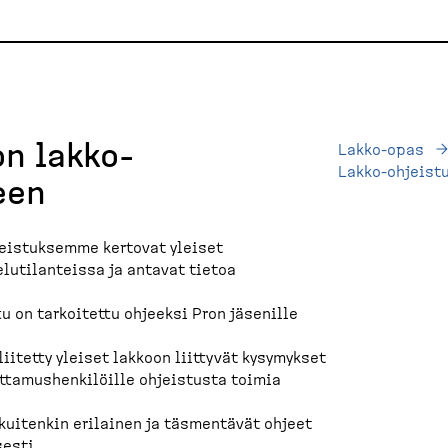
n lakko-
Lakko-opas
Lakko-ohjeist
een
eistuksemme kertovat yleiset
lutilanteissa ja antavat tietoa
u on tarkoitettu ohjeeksi Pron jäsenille
iitetty yleiset lakkoon liittyvät kysymykset
ottamushenkilöille ohjeistusta toimia
kuitenkin erilainen ja täsmentävät ohjeet
sesti.