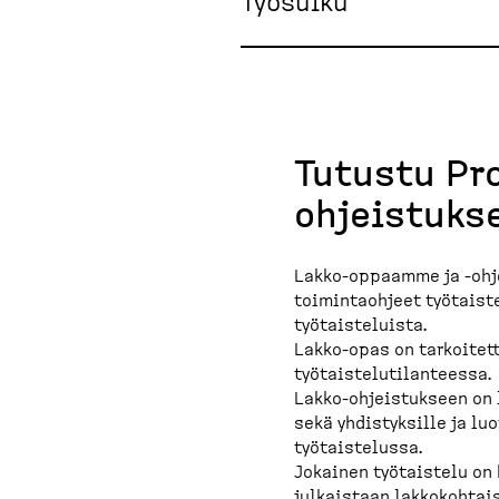
Työsulku
Tutustu Pro
ohjeistuks
Lakko-oppaamme ja -ohj
toimintaohjeet työtaiste
työtaisteluista.
Lakko-opas on tarkoitett
työtaistelutilanteessa.
Lakko-ohjeistukseen on l
sekä yhdistyksille ja lu
työtaistelussa.
Jokainen työtaistelu on 
julkaistaan lakkokohtai