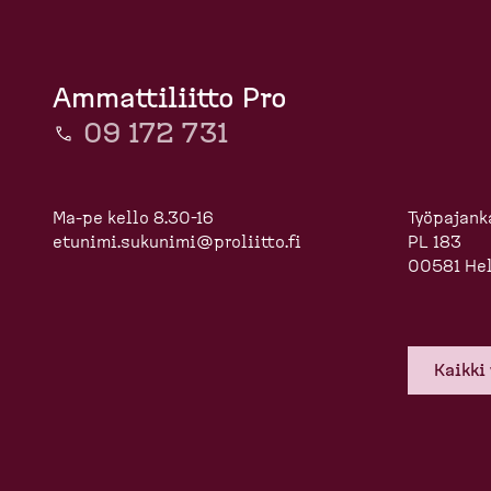
Ammattiliitto Pro
09 172 731
Ma-pe kello 8.30-16
Työpajanka
etunimi.sukunimi@proliitto.fi
PL 183
00581 Hel
Kaikki