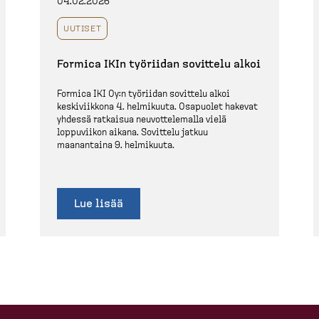
04.02.2026
UUTISET
Formica IKIn työriidan sovittelu alkoi
Formica IKI Oy:n työriidan sovittelu alkoi
keskiviikkona 4. helmikuuta. Osapuolet hakevat
yhdessä ratkaisua neuvot­te­lemalla vielä
loppuviikon aikana. Sovittelu jatkuu
maanantaina 9. helmikuuta.
Lue lisää