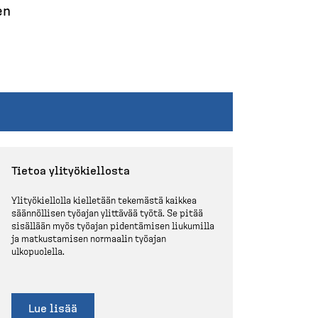
o
en
n
s
(
d
e
s
Tietoa ylityö­kiellosta
k
Ylityö­kiellolla kielletään tekemästä kaikkea
säännöllisen työajan ylittävää työtä. Se pitää
t
sisällään myös työajan pidentämisen liukumilla
ja matkus­tamisen normaalin työajan
o
ulkopuolella.
p
)
Lue lisää