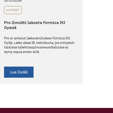
30.01.2026
UUTISET
Pro ilmoitti lakosta Formica IKI
Oy:ssä
Pro on antanut lakkova­roi­tuksen Formica IKI
Oy:lle. Lakko alkaa 16. helmikuuta, jos yritys­koh­
taisissa työehto­so­pi­mus­neu­vot­te­luissa ei
synny sopua ennen sitä.
Lue lisää