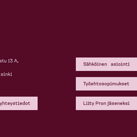
tu 13 A,
Sähköinen asiointi
sinki
Työehto­so­pi­mukset
 yhteys­tiedot
Liity Pron jäseneksi