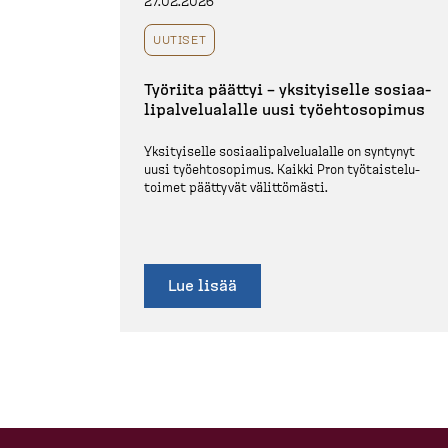
27.02.2026
UUTISET
Työriita päättyi – yksityiselle sosiaa­
li­pal­ve­lualalle uusi työehto­sopimus
Yksityiselle sosiaa­li­pal­ve­lualalle on syntynyt
uusi työehto­sopimus. Kaikki Pron työtais­te­lu­
toimet päättyvät välittömästi.
Lue lisää