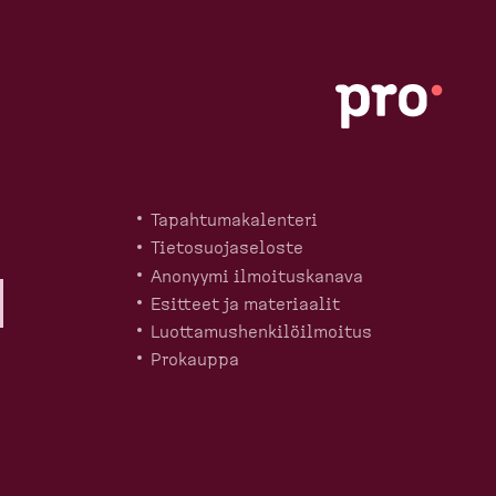
Tapahtu­ma­ka­lenteri
Tietosuo­ja­seloste
Anonyymi ilmoitus­kanava
Esitteet ja materiaalit
Luotta­mus­hen­ki­löil­moitus
Prokauppa