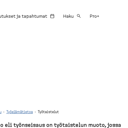
utukset ja tapahtumat
Haku
Pro+
u
·
Työelämätietoa
·
Työtaistelut
o eli työnseisaus on työtaistelun muoto, jossa