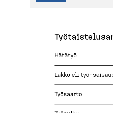
Työtais­te­lusa
Hätätyö
Lakko eli työnseisau
Työsaarto