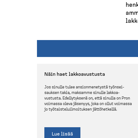
M
E
henk
(
t
u
amma
u
d
r
lakk
s
i
e
u
v
s
u
p
k
o
t
l
Näin haet lakkoa­vustusta
o
k
p
Jos sinulle tulee ansion­me­netystä työnsei­
u
sauksen takia, maksamme sinulle lakkoa­
)
vustusta. Edelly­tyksenä on, että sinulla on Pron
voimassa oleva jäsenyys, joka on ollut voimassa
jo työtais­te­luil­moi­tuksen jättöhetkellä.
Lue lisää