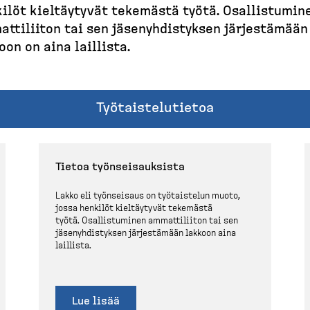
ilöt kieltäytyvät tekemästä työtä. Osallis­tumin
tti­liiton tai sen jäsenyh­dis­tyksen järjes­tämään
oon on aina laillista.
Työtais­te­lu­tietoa
Tietoa työnsei­sauksista
Lakko eli työnseisaus on työtaistelun muoto,
jossa henkilöt kieltäytyvät tekemästä
työtä. Osallis­tuminen ammatti­liiton tai sen
jäsenyh­dis­tyksen järjes­tämään lakkoon aina
laillista.
Lue lisää