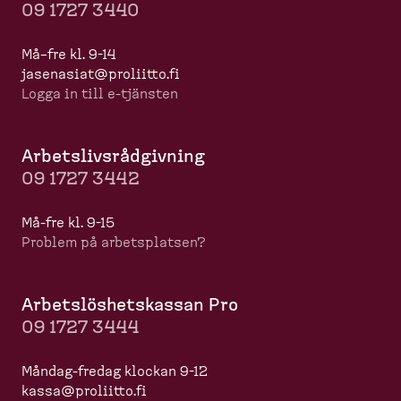
09 1727 3440
Må–fre kl. 9-14
jasenasiat@proliitto.fi
Logga in till e-​tjänsten
Arbets­livs­råd­givning
09 1727 3442
Må-​fre kl. 9-15
Problem på arbets­platsen?
Arbets­lös­hets­kassan Pro
09 1727 3444
Måndag-​fredag klockan 9-12
kassa@proliitto.fi