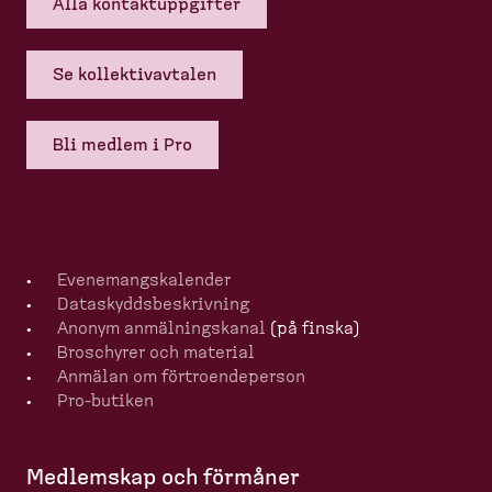
Alla kontakt­upp­gifter
Se kollek­tivavtalen
Bli medlem i Pro
Evenemangska­lender
Dataskydds­be­skrivning
Anonym anmälningskanal
(på finska)
Broschyrer och material
Anmälan om förtro­en­de­person
Pro-​butiken
Medlemskap och förmåner