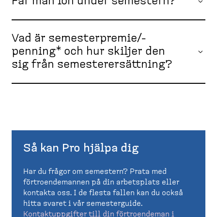
Får man lön under semestern?
Vad är semesterpremie/-
penning* och hur skiljer den
sig från semesterersättning?
Så kan Pro hjälpa dig
Har du frågor om semestern? Prata med
förtroendemannen på din arbetsplats eller
kontakta oss. I de flesta fallen kan du också
hitta svaret i vår semesterguide.
Kontaktuppgifter till din förtroendeman i