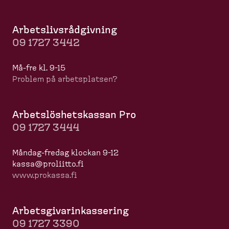
Arbets­livs­råd­givning
09 1727 3442
Må-​fre kl. 9-15
Problem på arbets­platsen?
Arbets­lös­hets­kassan Pro
09 1727 3444
Måndag-​fredag klockan 9-12
kassa@proliitto.fi
www.prokassa.fi
Arbets­gi­va­rin­kas­sering
09 1727 3390