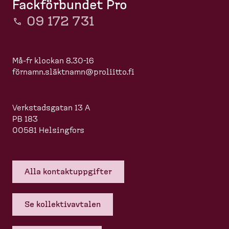
Fackförbundet Pro
09 172 731
Må-fr klockan 8.30-16
förnamn.slä
ktnamn@proliitto.fi
Verkstadsgatan 13 A
PB 183
00581 Helsingfors
Alla kontakt­upp­gifter
Se kollek­tivavtalen