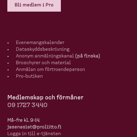
Bli medlem i Pro
Evenemangska­lender
Dataskydds­be­skrivning
Anonym anmälningskanal
(på finska)
Broschyrer och material
Anmälan om förtro­en­de­person
Pro-​butiken
Medlemskap och förmåner
09 1727 3440
Må–fre kl. 9-14
jasenasiat@proliitto.fi
Logga in till e-​tjänsten