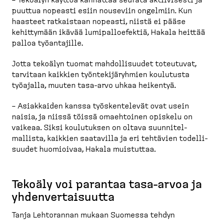
puuttua nopeasti esiin nouseviin ongelmiin. Kun
haasteet ratkaistaan nopeasti, niistä ei pääse
kehittymään ikävää lumipal­loe­fektiä, Hakala heittää
palloa työantajille.
Jotta tekoälyn tuomat mahdol­li­suudet toteutuvat,
tarvitaan kaikkien työnte­ki­jä­ryhmien koulutusta
työajalla, muuten tasa-​arvo uhkaa heikentyä.
– Asiakkaiden kanssa työsken­televät ovat usein
naisia, ja niissä töissä omaehtoinen opiskelu on
vaikeaa. Siksi koulutuksen on oltava suunni­tel­
mallista, kaikkien saatavilla ja eri tehtävien todelli­
suudet huomioivaa, Hakala muistuttaa.
Tekoäly voi parantaa tasa-​arvoa ja
yhdenver­tai­suutta
Tanja Lehtorannan mukaan Suomessa tehdyn