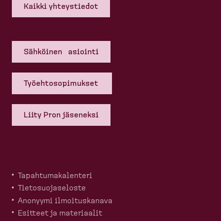
Kaikki yhteys­tiedot
Sähköinen asiointi
Työehto­so­pi­mukset
Liity Pron jäseneksi
Tapahtu­ma­ka­lenteri
Tietosuo­ja­seloste
Anonyymi ilmoitus­kanava
Esitteet ja materiaalit