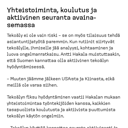
Yhteis­toiminta, koulutus ja
aktiivinen seuranta avaina­
semassa
Tekoäly ei ole vain riski – se on myös tilaisuus tehdä
asiantun­ti­jatyötä paremmin. Kun rutiinit siirtyvät
tekoälylle, ihmiselle jää analyysi, kohtaaminen ja
luova ongelman­ratkaisu. Antti Hakala muistut­taakin,
että Suomen kannattaa olla aktiivinen tekoälyn
hyödyn­tä­misessä.
– Muuten jäämme jälkeen USA:sta ja Kiinasta, eikä
meillä ole varaa siihen.
Tekoälyn fiksu hyödyn­täminen vaatii Hakalan mukaan
yhteis­toi­mintaa työnte­ki­jöiden kanssa, kaikkien
tasapuolista koulutusta ja aktiivista puuttumista
tekoälyn käytön ongelmiin.
– Tekoälyn käyttöä kannattaa seurata aktiivisesti ja