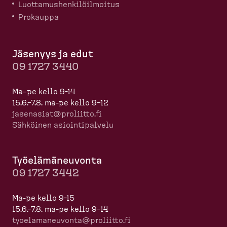
Luotta­mus­hen­ki­löil­moitus
Prokauppa
Jäsenyys ja edut
09 1727 3440
Ma–pe kello 9-14
15.6.–7.8. ma-pe kello 9–12
jasenasiat@proliitto.fi
Sähköinen asioin­ti­palvelu
Työelä­mä­neuvonta
09 1727 3442
Ma-pe kello 9-15
15.6.–7.8. ma-pe kello 9–14
tyoela­ma­neuvonta@proliitto.fi