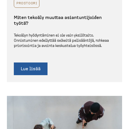
PROSTOORI
Miten tekoäly muuttaa asiantun­ti­joiden
työtä?
Tekoälyn hyödyn­täminen ei ole vain yksilötaito.
Onnistuminen edellyttää selkeitä pelisääntöjä, rohkeaa
priori­sointia ja avointa keskustelua työyhteisössä.
Lue lisää