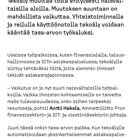
Tekoäly muuttaa töitä erityisesti naisval­
u
taisilla aloilla. Muutoksen suuntaan on
r
mahdollista vaikuttaa. Yhteis­toi­minnalla
u
ja reilulla käyttöö­notolla tekoäly voidaan
p
kääntää tasa-​arvon työkaluksi.
o
l
k
Useissa työpai­koissa, kuten finans­sialalla, talous­
u
hal­linnossa ja ICT:n asiakas­pal­velussa, tekoälylle
siirtyy tehtäväksi töitä, joita aiemmin ihmiset
tekivät asiakas­ra­ja­pinnassa.
– Vaikutus on jo nyt suuri naisval­taisilla työpai­
koilla. Vaikka ihmisten kohtaa­miselle on tarvetta
myös tulevai­suudessa, onko siihen tarpeeksi
resursseja, pohtii
Antti Hakala
, Ammatti­liitto Pron
finans­si­sektorin ja ICT- ja viestin­tä­sektorin johtaja.
Juuri tässä onkin tasa-​arvon paikka. Kun tekoälylle
automa­ti­soidaan yksinker­tai­semmat asiakas­pal­ve­