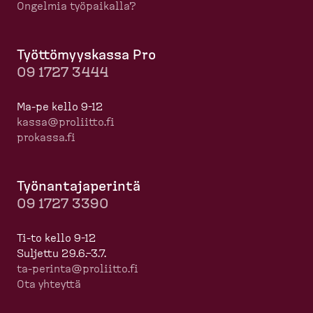
Ongelmia työpaikalla?
Työttö­myyskassa Pro
09 1727 3444
Ma-pe kello 9-12
kassa@proliitto.fi
prokassa.fi
Työnan­ta­ja­perintä
09 1727 3390
Ti-to kello 9-12
Suljettu 29.6.–3.7.
ta-​perinta@proliitto.fi
Ota yhteyttä