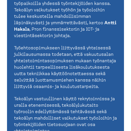
työpaikoilla yhdessä työntekijöiden kanssa.
Tekoälyn vaikutukset työhön ja työoloihin
tulee keskustella mahdollisimman
läpinäkyvästi ja ymmärrettävästi, kertoo
Antti
Hakala
, Pron finanssisektorin ja ICT- ja
viestintäsektorin johtaja.
Työehtosopimukseen liittyvässä yhteisessä
julkilausumassa todetaan, että vakuutusalan
yhteistoimintasopimuksen mukaan työnantaja
huolehtii tarpeellisesta lisäkoulutuksesta
uutta tekniikkaa käyttöönotettaessa sekä
selvittää luottamusmiehen kanssa näihin
liittyviä osaamis- ja koulutustarpeita.
Tekoälyn vastuullinen käyttö rekrytoinnissa ja
uralla etenemisessä, tekoälylukutaito
työroolin edellyttämässä tehtävässä sekä
tekoälyn mahdolliset vaikutukset työoloihin ja
työntekijöiden tietosuojaan ovat osa
yhteistoimintaa.