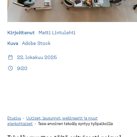
d
t
e
u
s
s
k
i
t
v
Kirjoittanut
Matti Lintulahti
o
u
Kuva
Adobe Stock
p
)
22. lokakuu 2025
9:20
Etusivu
·
Uutiset, lausunnot, webinaarit ja muut
ajankohtaiset
·
Tasa-arvoinen tekoäly syntyy työpaikoilla
M