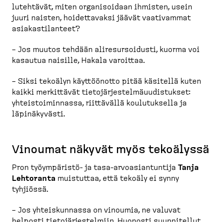
lu­tehtävät, miten organi­soidaan ihmisten, usein
juuri naisten, hoidet­tavaksi jäävät vaativammat
asiakas­ti­lanteet?
– Jos muutos tehdään aliresur­soidusti, kuorma voi
kasautua naisille, Hakala varoittaa.
– Siksi tekoälyn käyttöönotto pitää käsitellä kuten
kaikki merkittävät tietojär­jes­tel­mä­uu­dis­tukset:
yhteis­toi­minnassa, riittävällä koulutuksella ja
läpinä­kyvästi.
Vinoumat näkyvät myös tekoälyssä
Pron työympäristö-​ ja tasa-​arvoasian­tuntija
Tanja
Lehtoranta
muistuttaa, että tekoäly ei synny
tyhjiössä.
– Jos yhteis­kunnassa on vinoumia, ne valuvat
helposti tietojär­jes­telmiin. Huonosti suunni­tellut