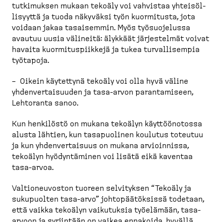
tutkimuksen mukaan tekoäly voi vahvistaa yhteisöl­
li­syyttä ja tuoda näkyväksi työn kuormitusta, jota
voidaan jakaa tasaisemmin. Myös työsuo­jelussa
avautuu uusia välineitä: älykkäät järjes­telmät voivat
havaita kuormi­tus­piikkejä ja tukea turval­li­sempia
työtapoja.
– Oikein käytettynä tekoäly voi olla hyvä väline
yhdenver­tai­suuden ja tasa-​arvon paranta­miseen,
Lehtoranta sanoo.
Kun henkilöstö on mukana tekoälyn käyttöö­notossa
alusta lähtien, kun tasapuolinen koulutus toteutuu
ja kun yhdenver­taisuus on mukana arvioinnissa,
tekoälyn hyödyn­täminen voi lisätä eikä kaventaa
tasa-​arvoa.
Valtio­neu­voston tuoreen selvityksen “Tekoäly ja
sukupuolten tasa-​arvo” johtopää­töksissä todetaan,
että vaikka tekoälyn vaikutuksia työelämään, tasa-​
arvoon ja syrjintään on vaikea ennakoida, hyvällä