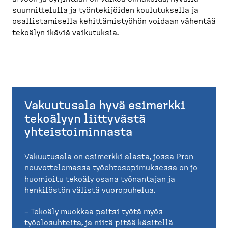
suunnit­telulla ja työnte­ki­jöiden koulutuksella ja
osallis­ta­misella kehittä­mis­työhön voidaan vähentää
tekoälyn ikäviä vaikutuksia.
Vakuutusala hyvä esimerkki
tekoälyyn liittyvästä
yhteistoiminnasta
Vakuutusala on esimerkki alasta, jossa Pron
neuvottelemassa työehtosopimuksessa on jo
huomioitu tekoäly osana työnantajan ja
henkilöstön välistä vuoropuhelua.
– Tekoäly muokkaa paitsi työtä myös
työolosuhteita, ja niitä pitää käsitellä