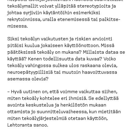
tekoäly­mallit voivat ylläpitää stereo­ty­pioita ja
johtaa syrjiviin käytän­töihin esimerkiksi
rekrytoinnissa, uralla etenemisessä tai palkit­se­
misessa.
Siksi tekoälyn vaikutusten ja riskien arviointi
pitäisi kuulua jokaiseen käyttöön­ottoon. Missä
päätöksissä tekoäly on mukana? Millaista dataa se
käyttää? Kenen todelli­suutta data kuvaa? Voiko
tekoäly vahingossa sulkea ulos raskaana olevia,
neuroe­pä­tyy­pillisiä tai muutoin haavoit­tuvassa
asemassa olevia?
– Hyvä uutinen on, että voimme vaikuttaa siihen,
miten tekoäly kohtelee eri ihmisiä. Se edellyttää
avointa keskustelua ja henkilöstön mukaan
ottamista jo suunnit­te­lu­vai­heessa, kun mietitään
miten tekoäly­jär­jes­telmiä otetaan käyttöön,
Lehtoranta sanoo.