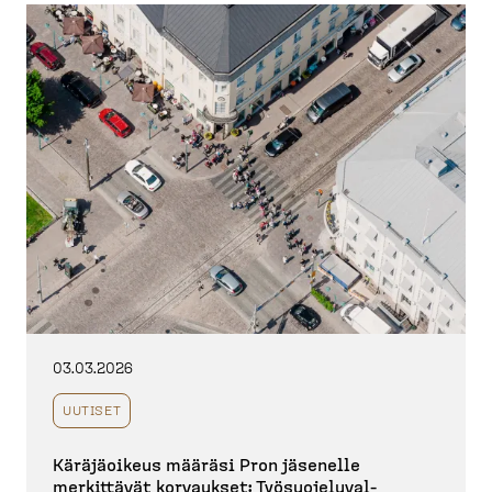
03.03.2026
UUTISET
Käräjä­oikeus määräsi Pron jäsenelle
merkittävät korvaukset: Työsuo­je­lu­val­