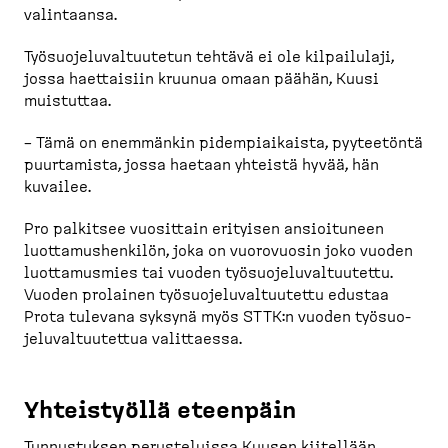
valintaansa.
Työsuo­je­lu­val­tuutetun tehtävä ei ole kilpai­lulaji,
jossa haettaisiin kruunua omaan päähän, Kuusi
muistuttaa.
– Tämä on enemmänkin pidempiai­kaista, pyyteetöntä
puurtamista, jossa haetaan yhteistä hyvää, hän
kuvailee.
Pro palkitsee vuosittain erityisen ansioi­tuneen
luotta­mus­henkilön, joka on vuorovuosin joko vuoden
luotta­musmies tai vuoden työsuo­je­lu­val­tuutettu.
Vuoden prolainen työsuo­je­lu­val­tuutettu edustaa
Prota tulevana syksynä myös STTK:n vuoden työsuo­
je­lu­val­tuu­tettua valittaessa.
Yhteis­työllä eteenpäin
Tunnus­tuksen peruste­luissa Kuusen kiitellään