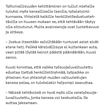
Työtur­val­li­suuden kehittäminen on tullut miehelle
tutuksi myös kansal­lisella tasolla, työala­toi­mi­
kunnassa. Yhteistä kaikille henkilös­tö­edus­tus­teh­
täville on Kuusen mukaan se, että tehtävään täytyy
olla sitoutunut. Muita avainsanoja ovat luotet­tavuus
ja sitkeys.
– Joskus itsestään selvil­täkään tuntuvat asiat eivät
etene heti. Pelkkä kärsiväl­lisyys ei kuitenkaan auta,
vaan pitää löytää keinot päästä päämäärään, Kuusi
sanoo.
Kuusi korostaa, että vaikka työsuo­je­lu­val­tuutettu
edustaa tiettyä henkilös­tö­ryhmää, työpaikka on
yhteinen. Kun yhteistyö muiden valtuu­tettujen
kanssa pelaa, on tuloksiakin helpompi saavuttaa.
– Näissä tehtävissä on hyvä myös olla varatyö­suo­je­
lu­val­tuutettu, jonka kanssa voi keskustella. Se
auttaa jaksamaan.