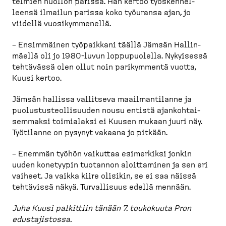
telmien huollon parissa. Hän kertoo työsken­nel­
leensä ilmailun parissa koko työuransa ajan, jo
viidellä vuosikym­menellä.
– Ensimmäinen työpaikkani täällä Jämsän Hallin­
mäellä oli jo 1980-​luvun loppupuolella. Nykyisessä
tehtävässä olen ollut noin parikymmentä vuotta,
Kuusi kertoo.
Jämsän hallissa vallitseva maailman­tilanne ja
puolus­tus­teol­li­suuden nousu entistä ajankoh­tai­
semmaksi toimialaksi ei Kuusen mukaan juuri näy.
Työtilanne on pysynyt vakaana jo pitkään.
– Enemmän työhön vaikuttaa esimerkiksi jonkin
uuden konetyypin tuotannon aloittaminen ja sen eri
vaiheet. Ja vaikka kiire olisikin, se ei saa näissä
tehtävissä näkyä. Turval­lisuus edellä mennään.
Juha Kuusi palkittiin tänään 7. toukokuuta Pron
edusta­jistossa.