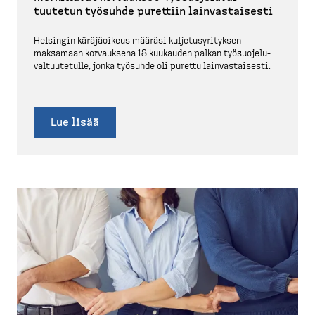
tuutetun työsuhde purettiin lainvas­taisesti
Helsingin käräjä­oikeus määräsi kuljetus­yri­tyksen
maksamaan korvauksena 18 kuukauden palkan työsuo­je­lu­
val­tuu­tetulle, jonka työsuhde oli purettu lainvas­taisesti.
Lue lisää