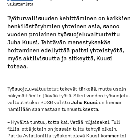
vaikuttamista
M
u
Työtur­val­li­suuden kehittäminen on kaikkien
r
henkilös­tö­ryhmien yhteinen asia, sanoo
u
vuoden prolainen työsuo­je­lu­val­tuutettu
p
Juha Kuusi. Tehtävän menestyksekäs
o
hoitaminen edellyttää paitsi yhteistyötä,
l
myös aktiivi­suutta ja sitkeyttä, Kuusi
k
toteaa.
u
Työsuo­je­lu­val­tuutetut tekevät tärkeää, mutta usein
näkymät­tömiin jäävää työtä. Siksi vuoden työsuo­je­lu­
val­tuu­tetuksi 2026 valittu
Juha Kuusi
on hieman
hämillään saamastaan tunnus­tuksesta.
– Hyvältä tuntuu, totta kai. Vetää hiljaiseksi. Tuli
fiilis, että jotain on jossain tultu tehtyä oikein,
Patria Aviationilla työsken­televä Kuusi kommentoi