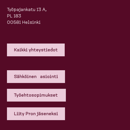
Työpajankatu 13 A,
PL 183
00581 Helsinki
Kaikki yhteys­tiedot
Sähköinen asiointi
Työehto­so­pi­mukset
Liity Pron jäseneksi