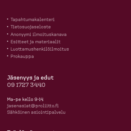
Tapahtu­ma­ka­lenteri
Tietosuo­ja­seloste
Anonyymi ilmoitus­kanava
Esitteet ja materiaalit
Luotta­mus­hen­ki­löil­moitus
Prokauppa
Jäsenyys ja edut
09 1727 3440
Ma–pe kello 9-14
jasenasiat@proliitto.fi
Sähköinen asioin­ti­palvelu