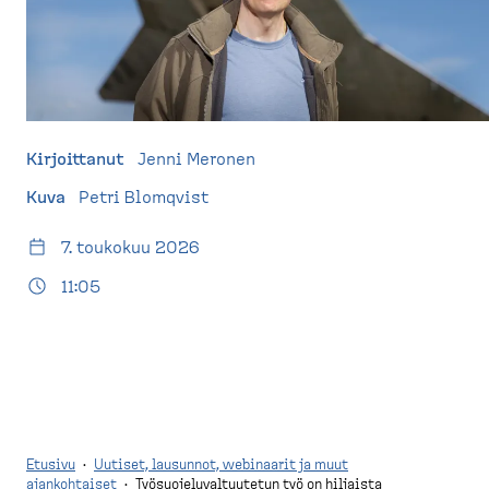
d
t
e
u
s
s
k
i
t
v
o
u
Kirjoittanut
Jenni Meronen
p
)
Kuva
Petri Blomqvist
7. toukokuu 2026
11:05
Etusivu
·
Uutiset, lausunnot, webinaarit ja muut
ajankohtaiset
·
Työsuojeluvaltuutetun työ on hiljaista