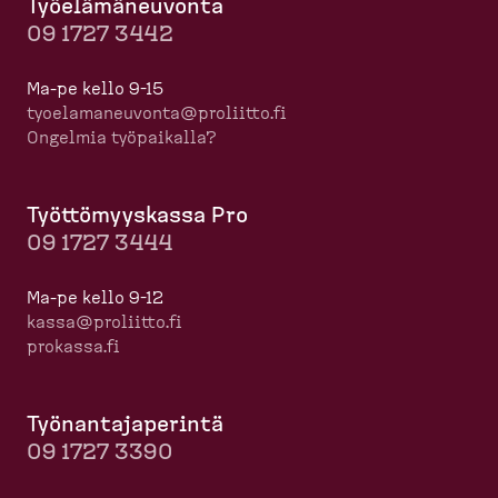
Työelä­mä­neuvonta
09 1727 3442
Ma-pe kello 9-15
tyoela­ma­neuvonta@proliitto.fi
Ongelmia työpaikalla?
Työttö­myyskassa Pro
09 1727 3444
Ma-pe kello 9-12
kassa@proliitto.fi
prokassa.fi
Työnan­ta­ja­perintä
09 1727 3390