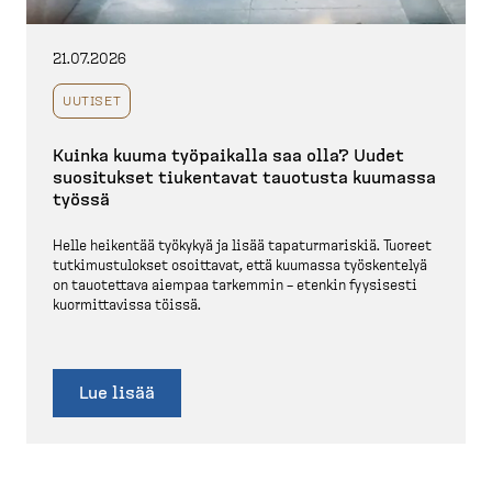
21.07.2026
UUTISET
Kuinka kuuma työpaikalla saa olla? Uudet
suositukset tiukentavat tauotusta kuumassa
työssä
Helle heikentää työkykyä ja lisää tapatur­ma­riskiä. Tuoreet
tutkimus­tu­lokset osoittavat, että kuumassa työskentelyä
on tauotettava aiempaa tarkemmin – etenkin fyysisesti
kuormit­tavissa töissä.
Lue lisää