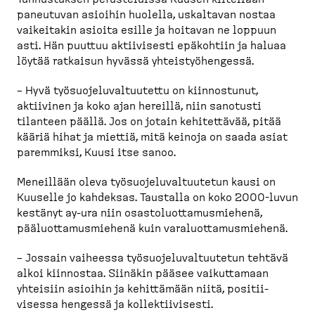
paneutuvan asioihin huolella, uskaltavan nostaa
vaikeitakin asioita esille ja hoitavan ne loppuun
asti. Hän puuttuu aktiivisesti epäkohtiin ja haluaa
löytää ratkaisun hyvässä yhteis­työ­hengessä.
– Hyvä työsuo­je­lu­val­tuutettu on kiinnostunut,
aktiivinen ja koko ajan hereillä, niin sanotusti
tilanteen päällä. Jos on jotain kehitettävää, pitää
kääriä hihat ja miettiä, mitä keinoja on saada asiat
paremmiksi, Kuusi itse sanoo.
Meneillään oleva työsuo­je­lu­val­tuutetun kausi on
Kuuselle jo kahdeksas. Taustalla on koko 2000-​luvun
kestänyt ay-​ura niin osasto­luot­ta­mus­miehenä,
pääluot­ta­mus­miehenä kuin varaluot­ta­mus­miehenä.
– Jossain vaiheessa työsuo­je­lu­val­tuutetun tehtävä
alkoi kiinnostaa. Siinäkin pääsee vaikut­tamaan
yhteisiin asioihin ja kehittämään niitä, positii­
visessa hengessä ja kollek­tii­visesti.