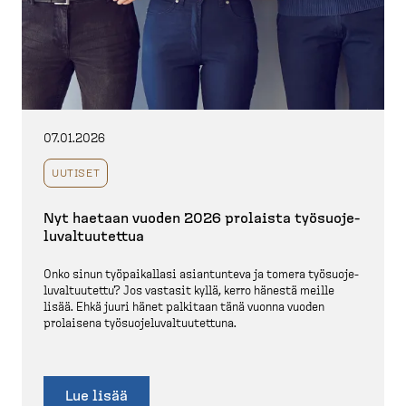
07.01.2026
UUTISET
Nyt haetaan vuoden 2026 prolaista työsuo­je­
lu­val­tuu­tettua
Onko sinun työpai­kallasi asiantunteva ja tomera työsuo­je­
lu­val­tuutettu? Jos vastasit kyllä, kerro hänestä meille
lisää. Ehkä juuri hänet palkitaan tänä vuonna vuoden
prolaisena työsuo­je­lu­val­tuu­tettuna.
Lue lisää