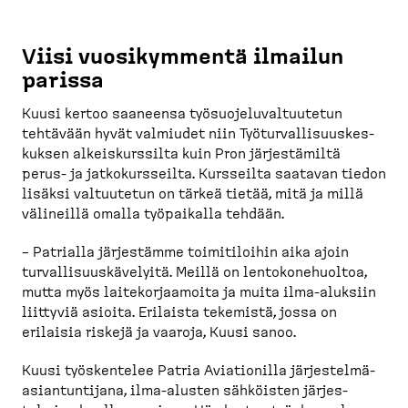
Viisi vuosikymmentä ilmailun
parissa
Kuusi kertoo saaneensa työsuo­je­lu­val­tuutetun
tehtävään hyvät valmiudet niin Työtur­val­li­suus­kes­
kuksen alkeis­kurssilta kuin Pron järjes­tämiltä
perus-​ ja jatkokurs­seilta. Kursseilta saatavan tiedon
lisäksi valtuutetun on tärkeä tietää, mitä ja millä
välineillä omalla työpaikalla tehdään.
– Patrialla järjestämme toimiti­loihin aika ajoin
turval­li­suus­kä­velyitä. Meillä on lentoko­ne­huoltoa,
mutta myös laitekor­jaamoita ja muita ilma-​aluksiin
liittyviä asioita. Erilaista tekemistä, jossa on
erilaisia riskejä ja vaaroja, Kuusi sanoo.
Kuusi työskentelee Patria Aviationilla järjes­tel­mä­
asian­tun­tijana, ilma-​alusten sähköisten järjes­