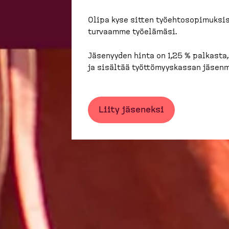
Olipa kyse sitten työehtosopimuksis
turvaamme työelämäsi.
Jäsenyyden hinta on 1,25 % palkasta
ja sisältää työttömyyskassan jäsen
Liity jäseneksi