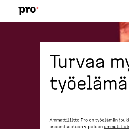
H
y
p
p
ä
ä
p
ä
Turvaa m
ä
s
i
s
työelämä
ä
l
t
ö
ö
n
Ammattiliitto Pro
on työelämän jouk
osaamisestaan ylpeiden
ammattilai