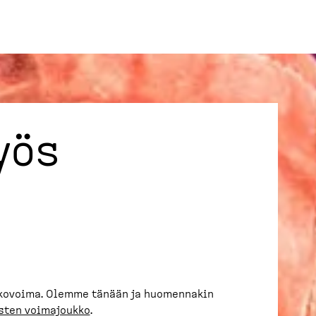
yös
kovoima. Olemme tänään ja huomennakin
sten voimajoukko
.