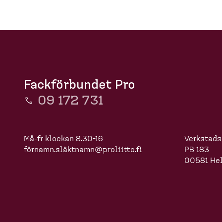
a
l
H
(
l
e
d
e
m
d
c
t
s
i
e
r
d
s
a
u
Fackförbundet Pro
k
m
09 172 731
t
b
o
Må-fr klockan 8.30-16
Verkstads
p
förnamn.slä
ktnamn@proliitto.fi
PB 183
)
00581 Hel