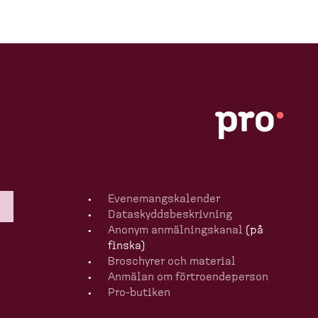
o
n
s
(
d
e
s
k
Evenemangska­lender
Dataskydds­be­skrivning
t
Anonym anmälningskanal
(på
finska)
o
Broschyrer och material
p
Anmälan om förtro­en­de­person
Pro-​butiken
)