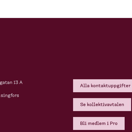
gatan 13 A
Alla kontakt­upp­gifter
singfors
Se kollek­tivavtalen
Bli medlem i Pro