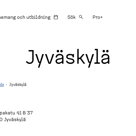
:
nemang och utbildning
Sök
Pro+
Jyväskylä
da
·
Jyväskylä
pakatu 41 B 37
0 Jyväskylä