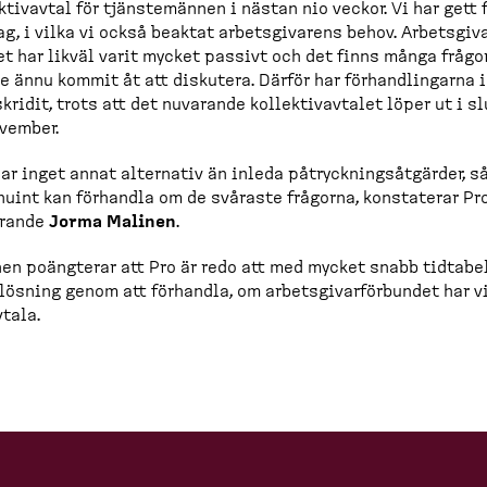
k­tivavtal för tjänste­männen i nästan nio veckor. Vi har gett 
ag, i vilka vi också beaktat arbets­gi­varens behov. Arbets­gi­va
t har likväl varit mycket passivt och det finns många frågo
te ännu kommit åt att diskutera. Därför har förhand­lingarna 
kridit, trots att det nuvarande kollek­tivavtalet löper ut i s
vember.
har inget annat alternativ än inleda påtryck­nings­åt­gärder, så
nuint kan förhandla om de svåraste frågorna, konstaterar Pr
örande
Jorma Malinen
.
en poängterar att Pro är redo att med mycket snabb tidtabe
lösning genom att förhandla, om arbets­gi­var­för­bundet har vi
vtala.