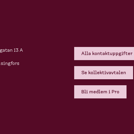
gatan 13 A
Alla kontakt­upp­gifter
singfors
Se kollek­tivavtalen
Bli medlem i Pro