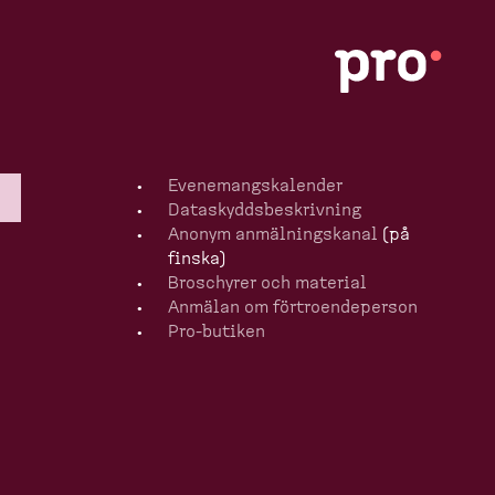
Evenemangska­lender
Dataskydds­be­skrivning
Anonym anmälningskanal
(på
finska)
Broschyrer och material
Anmälan om förtro­en­de­person
Pro-​butiken