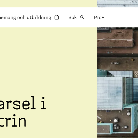
:
nemang och utbildning
Sök
Pro+
arsel i
trin