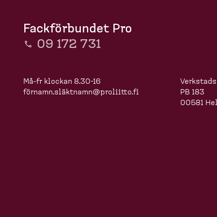
Fackförbundet Pro
09 172 731
Må-fr klockan 8.30-16
Verkstads
förnamn.slä
ktnamn@proliitto.fi
PB 183
00581 Hel