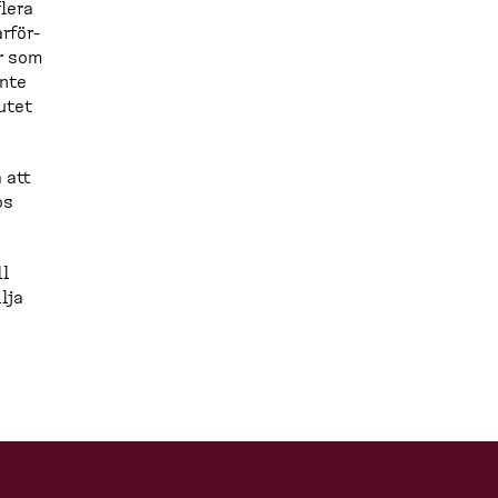
flera
r­för­
r som
inte
lutet
 att
os
ll
lja