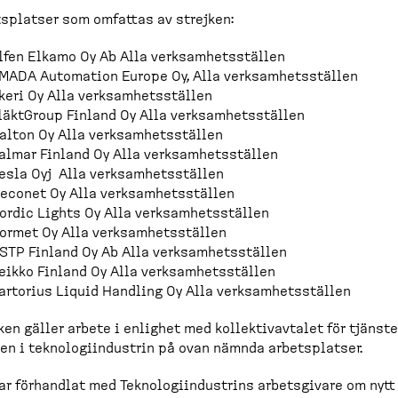
s­platser som omfattas av strejken:
lfen Elkamo Oy Ab Alla verksam­hets­ställen
MADA Automation Europe Oy, Alla verksam­hets­ställen
keri Oy Alla verksam­hets­ställen
läktGroup Finland Oy Alla verksam­hets­ställen
alton Oy Alla verksam­hets­ställen
almar Finland Oy Alla verksam­hets­ställen
esla Oyj Alla verksam­hets­ställen
econet Oy Alla verksam­hets­ställen
ordic Lights Oy Alla verksam­hets­ställen
ormet Oy Alla verksam­hets­ställen
STP Finland Oy Ab Alla verksam­hets­ställen
eikko Finland Oy Alla verksam­hets­ställen
artorius Liquid Handling Oy Alla verksam­hets­ställen
ken gäller arbete i enlighet med kollek­tivavtalet för tjänste
n i teknolo­gi­in­dustrin på ovan nämnda arbets­platser.
ar förhandlat med Teknolo­gi­in­du­strins arbets­givare om nytt