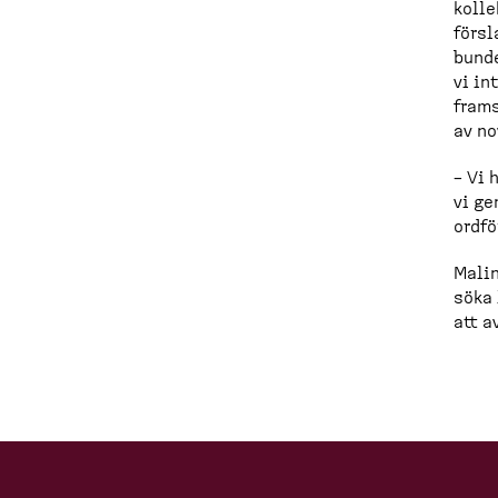
kolle
försl
bunde
vi in
frams
av no
– Vi 
vi ge
ordf
Malin
söka 
att a