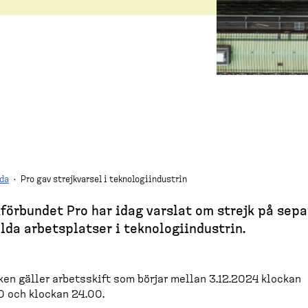
da
·
Pro gav strejkvarsel i teknologiindustrin
för­bundet Pro har idag varslat om strejk på sepa
lda arbets­platser i teknolo­gi­in­dustrin.
ken gäller arbetsskift som börjar mellan 3.12.2024 klockan
 och klockan 24.00.