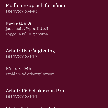
Medlemskap och förmåner
09 1727 3440
Må–fre kl. 9-14
jasenasiat@proliitto.fi
Logga in till e-​tjänsten
Arbets­livs­råd­givning
09 1727 3442
Må-​fre kl. 9-15
Problem på arbets­platsen?
Arbets­lös­hets­kassan Pro
09 1727 3444