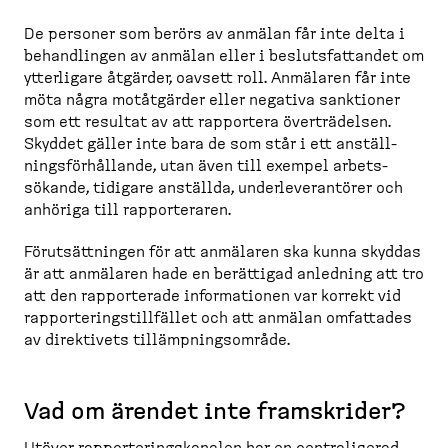
De personer som berörs av anmälan får inte delta i
behand­lingen av anmälan eller i besluts­fat­tandet om
ytterligare åtgärder, oavsett roll. Anmälaren får inte
möta några motåtgärder eller negativa sanktioner
som ett resultat av att rapportera överträ­delsen.
Skyddet gäller inte bara de som står i ett anställ­
nings­för­hållande, utan även till exempel arbets­
sökande, tidigare anställda, underle­ve­rantörer och
anhöriga till rappor­teraren.
Förutsätt­ningen för att anmälaren ska kunna skyddas
är att anmälaren hade en berättigad anledning att tro
att den rappor­terade informa­tionen var korrekt vid
rappor­te­rings­till­fället och att anmälan omfattades
av direktivets tillämp­nings­område.
Vad om ärendet inte framskrider?