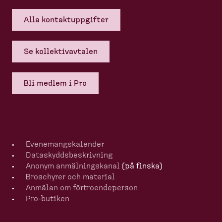
Alla kontakt­upp­gifter
Se kollek­tivavtalen
Bli medlem i Pro
Evenemangska­lender
Dataskydds­be­skrivning
Anonym anmälningskanal
(på finska)
Broschyrer och material
Anmälan om förtro­en­de­person
Pro-​butiken