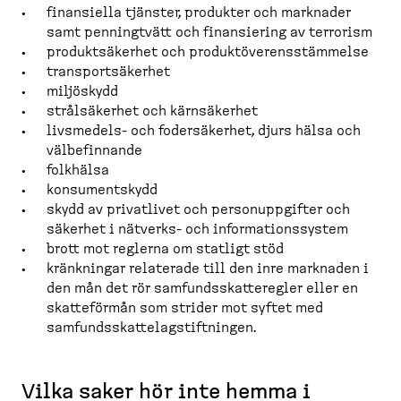
finansiella tjänster, produkter och marknader
samt penningtvätt och finansiering av terrorism
produkt­sä­kerhet och produk­t­ö­ver­ens­stämmelse
transport­sä­kerhet
miljöskydd
strålsä­kerhet och kärnsä­kerhet
livsmedels-​ och fodersä­kerhet, djurs hälsa och
välbefinnande
folkhälsa
konsumentskydd
skydd av privatlivet och person­upp­gifter och
säkerhet i nätverks-​ och informa­tions­system
brott mot reglerna om statligt stöd
kränkningar relaterade till den inre marknaden i
den mån det rör samfunds­skat­te­regler eller en
skatte­förmån som strider mot syftet med
samfunds­skat­te­lag­stift­ningen.
Vilka saker hör inte hemma i