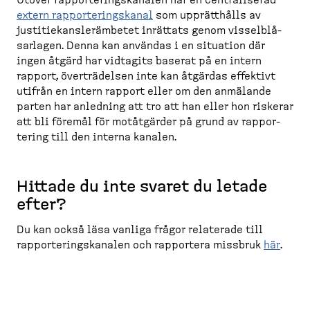
Utöver rappor­te­rings­kanalen har en centra­liserad
extern rappor­te­ringskanal
som upprätthålls av
justiti­e­kans­lerämbetet inrättats genom vissel­blå­
sarlagen. Denna kan användas i en situation där
ingen åtgärd har vidtagits baserat på en intern
rapport, överträ­delsen inte kan åtgärdas effektivt
utifrån en intern rapport eller om den anmälande
parten har anledning att tro att han eller hon riskerar
att bli föremål för motåtgärder på grund av rappor­
tering till den interna kanalen.
Hittade du inte svaret du letade
efter?
Du kan också läsa vanliga frågor relaterade till
rappor­te­rings­kanalen och rapportera missbruk
här
.