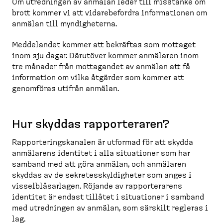
Om utredningen av anmälan leder till misstanke om
brott kommer vi att vidare­be­fordra informa­tionen om
anmälan till myndig­heterna.
Meddelandet kommer att bekräftas som mottaget
inom sju dagar. Därutöver kommer anmälaren inom
tre månader från mottagandet av anmälan att få
information om vilka åtgärder som kommer att
genomföras utifrån anmälan.
Hur skyddas rappor­teraren?
Rappor­te­rings­kanalen är utformad för att skydda
anmälarens identitet i alla situationer som har
samband med att göra anmälan, och anmälaren
skyddas av de sekretesskyl­digheter som anges i
vissel­blå­sarlagen. Röjande av rappor­te­rarens
identitet är endast tillåtet i situationer i samband
med utredningen av anmälan, som särskilt regleras i
lag.