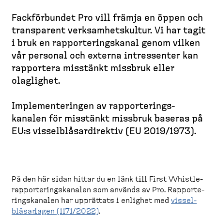
d
l
e
e
l
Fackför­bundet Pro vill främja en öppen och
m
B
e
s
s
transparent verksam­hetskultur. Vi har tagit
r
t
k
i
i bruk en rappor­te­ringskanal genom vilken
e
t
d
vår personal och externa intres­senter kan
a
o
a
rapportera misstänkt missbruk eller
d
p
olaglighet.
c
)
r
Implemen­te­ringen av rappor­te­rings­
u
kanalen för misstänkt missbruk baseras på
m
EU:s vissel­blå­sar­di­rektiv (EU 2019/1973).
b
På den här sidan hittar du en länk till First Whistle-​
rappor­te­rings­kanalen som används av Pro. Rappor­te­
rings­kanalen har upprättats i enlighet med
vissel­
blå­sarlagen (1171/2022)
.