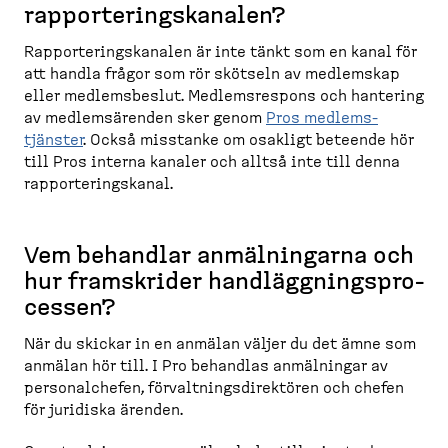
rappor­te­rings­kanalen?
Rappor­te­rings­kanalen är inte tänkt som en kanal för
att handla frågor som rör skötseln av medlemskap
eller medlems­beslut. Medlems­respons och hantering
av medlem­sä­renden sker genom
Pros medlems­
tjänster
. Också misstanke om osakligt beteende hör
till Pros interna kanaler och alltså inte till denna
rappor­te­ringskanal.
Vem behandlar anmälningarna och
hur framskrider handlägg­nings­pro­
cessen?
När du skickar in en anmälan väljer du det ämne som
anmälan hör till. I Pro behandlas anmälningar av
personal­chefen, förvalt­nings­di­rektören och chefen
för juridiska ärenden.