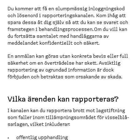
Du kommer att få en slumpmässig inlogg­ningskod
och lösenord i rappor­te­rings­kanalen. Kom ihåg att
spara dessa åt dig själv så att du kan se svaret och
framstegen i behand­lings­pro­cessen. Om du vill kan
du fortsätta samtalet med handläggarna av
meddelandet konfiden­tiellt och säkert.
En anmälan kan göras utan konkreta bevis eller full
säkerhet om en överträdelse har skett. Avsiktlig
rappor­tering av ogrundad information är dock
förbjuden och betraktas som orsakande av skada.
Vilka ärenden kan rapporteras?
I kanalen kan du rapportera brott mot lagstiftning
som faller inom tillämp­nings­området för vissel­blå­
sarlagen, vilket inkluderar:
offentlig upphandling