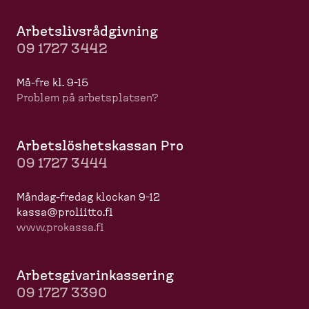
Arbets­livs­råd­givning
09 1727 3442
Må-​fre kl. 9-15
Problem på arbets­platsen?
Arbets­lös­hets­kassan Pro
09 1727 3444
Måndag-​fredag klockan 9-12
kassa@proliitto.fi
www.prokassa.fi
Arbets­gi­va­rin­kas­sering
09 1727 3390