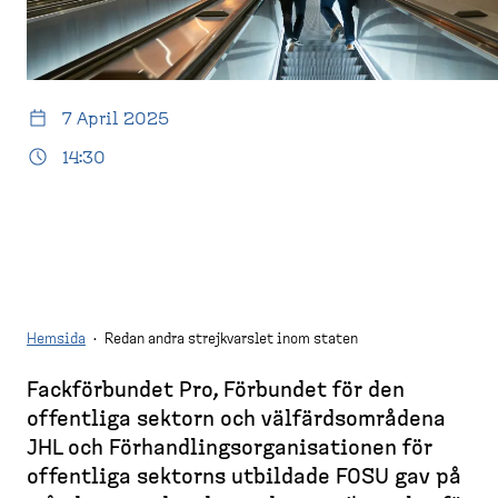
d
l
e
e
l
m
e
s
s
t
k
i
t
d
7 April 2025
o
a
14:30
p
)
Hemsida
·
Redan andra strejkvarslet inom staten
Fackför­bundet Pro, Förbundet för den
B
offentliga sektorn och välfärds­om­rådena
r
JHL och Förhand­lings­or­ga­ni­sa­tionen för
e
offentliga sektorns utbildade FOSU gav på
a