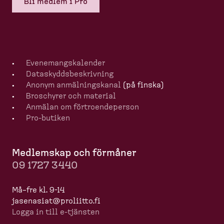
Bli medlem i Pro
Evenemangska­lender
Dataskydds­be­skrivning
Anonym anmälningskanal
(på finska)
Broschyrer och material
Anmälan om förtro­en­de­person
Pro-​butiken
Medlemskap och förmåner
09 1727 3440
Må–fre kl. 9-14
jasenasiat@proliitto.fi
Logga in till e-​tjänsten