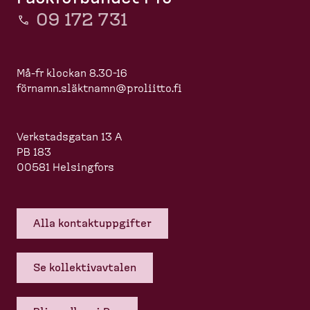
09 172 731
Må-fr klockan 8.30-16
förnamn.slä
ktnamn@proliitto.fi
Verkstadsgatan 13 A
PB 183
00581 Helsingfors
Alla kontakt­upp­gifter
Se kollek­tivavtalen