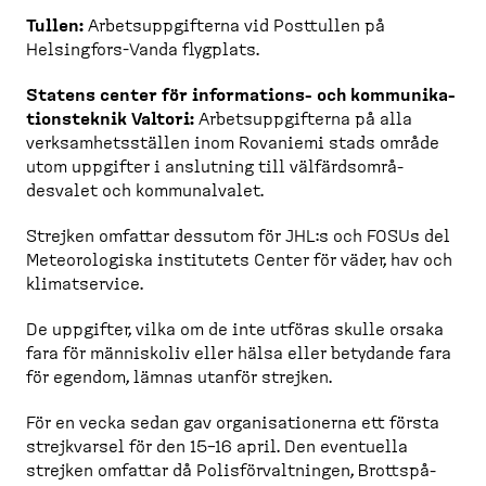
Tullen:
Arbets­upp­gifterna vid Posttullen på
Helsingfors-​Vanda flygplats.
Statens center för informations-​ och kommuni­ka­
tions­teknik Valtori:
Arbets­upp­gifterna på alla
verksam­hets­ställen inom Rovaniemi stads område
utom uppgifter i anslutning till välfärds­om­rå­
desvalet och kommunalvalet.
Strejken omfattar dessutom för JHL:s och FOSUs del
Meteoro­logiska institutets Center för väder, hav och
klimat­service.
De uppgifter, vilka om de inte utföras skulle orsaka
fara för människoliv eller hälsa eller betydande fara
för egendom, lämnas utanför strejken.
För en vecka sedan gav organi­sa­tionerna ett första
strejk­varsel för den 15–16 april. Den eventuella
strejken omfattar då Polisför­valt­ningen, Brottspå­