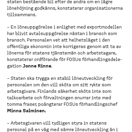
staten bestående bli efter de andra om en lägre
lönehöjning godkänns, konstaterar organi­sa­tionerna
tillsammans.
– En löneupp­görelse i enlighet med export­mo­dellen
har blivit avtals­upp­görelse nästan i bransch som
bransch. Personalen vet att helhetsläget i den
offentliga ekonomin inte korrigeras genom att ta av
lönerna för statens tjänstemän och arbets­tagare,
konstaterar ordförande för FOSUs förhand­lings­de­le­
gation
Jonne Rinne
.
– Staten ska trygga en stabil löneut­veckling för
personalen om den vill sköta om sitt rykte som
arbets­givare. Finlands säkerhet sköts inte som
talkoarbete och förvalt­ningen snurrar inte med
tomma fraser, poängterar FOSUs förhand­lingschef
Minna Salminen.
– Arbets­givaren vill tydligen styra in statens
personal på en väg med sämre löneut­veckling än i