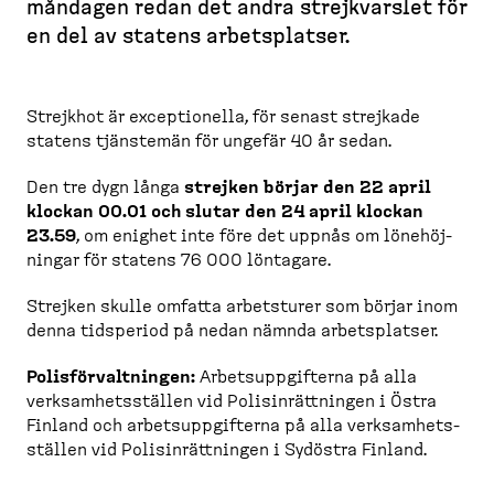
måndagen redan det andra strejk­varslet för
d
en del av statens arbets­platser.
c
r
u
Strejkhot är exceptionella, för senast strejkade
m
statens tjänstemän för ungefär 40 år sedan.
b
Den tre dygn långa
strejken börjar den 22 april
klockan 00.01 och slutar den 24 april klockan
23.59
, om enighet inte före det uppnås om lönehöj­
ningar för statens 76 000 löntagare.
Strejken skulle omfatta arbetsturer som börjar inom
denna tidsperiod på nedan nämnda arbets­platser.
Polisför­valt­ningen:
Arbets­upp­gifterna på alla
verksam­hets­ställen vid Polisin­rätt­ningen i Östra
Finland och arbets­upp­gifterna på alla verksam­hets­
ställen vid Polisin­rätt­ningen i Sydöstra Finland.