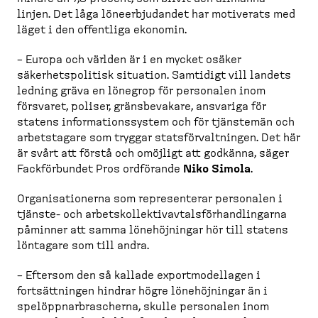
linjen. Det låga löneer­bju­dandet har motiverats med
läget i den offentliga ekonomin.
– Europa och världen är i en mycket osäker
säkerhets­po­litisk situation. Samtidigt vill landets
ledning gräva en lönegrop för personalen inom
försvaret, poliser, gränsbe­vakare, ansvariga för
statens informa­tions­system och för tjänstemän och
arbets­tagare som tryggar statsför­valt­ningen. Det här
är svårt att förstå och omöjligt att godkänna, säger
Fackför­bundet Pros ordförande
Niko Simola
.
Organi­sa­tionerna som representerar personalen i
tjänste-​ och arbetskol­lek­tivav­tals­för­hand­lingarna
påminner att samma lönehöj­ningar hör till statens
löntagare som till andra.
– Eftersom den så kallade export­mo­dellagen i
fortsätt­ningen hindrar högre lönehöj­ningar än i
spelöppnar­bra­scherna, skulle personalen inom