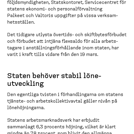
följds­myn­digheten, Statskontoret, Service­centret för
statens ekonomi-​ och personal­för­valtning
Palkeet och Valtoris uppgifter på vissa verksam­
hets­ställen.
Det tidigare utlysta övertids-​ och skiftby­tes­förbudet
och förbudet att intjäna flexsaldo för alla arbets­
tagare i anställ­nings­för­hållande inom staten, har
varit i kraft tills vidare från den 19 mars.
Staten behöver stabil löne-​
utveckling
Den egentliga tvisten i förhand­lingarna om statens
tjänste-​ och arbetskol­lek­tivavtal gäller nivån på
lönehöj­ningarna.
Statens arbets­mark­nadsverk har erbjudit
sammanlagt 6,3 procents höjning, vilket är klart
mindre än 7,8 procent, som blivit den allmänna