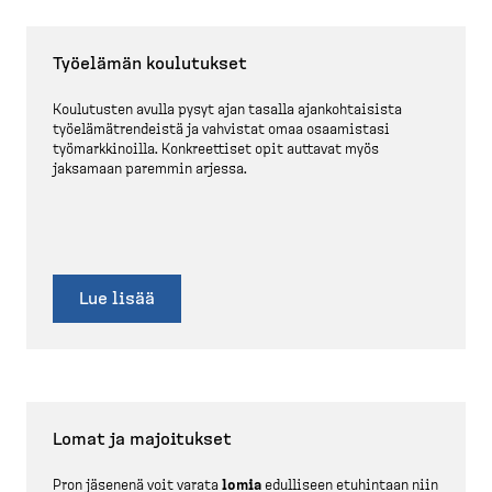
Työelämän koulutukset
Koulutusten avulla pysyt ajan tasalla ajankoh­taisista
työelä­mät­ren­deistä ja vahvistat omaa osaamistasi
työmark­ki­noilla. Konkreettiset opit auttavat myös
jaksamaan paremmin arjessa.
Lue lisää
Lomat ja majoitukset
Pron jäsenenä voit varata
lomia
edulliseen etuhintaan niin