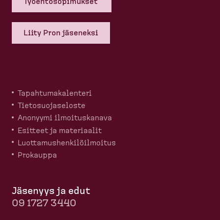
Työehto­so­pi­mukset
Liity Pron jäseneksi
Tapahtu­ma­ka­lenteri
Tietosuo­ja­seloste
Anonyymi ilmoitus­kanava
Esitteet ja materiaalit
Luotta­mus­hen­ki­löil­moitus
Prokauppa
Jäsenyys ja edut
09 1727 3440