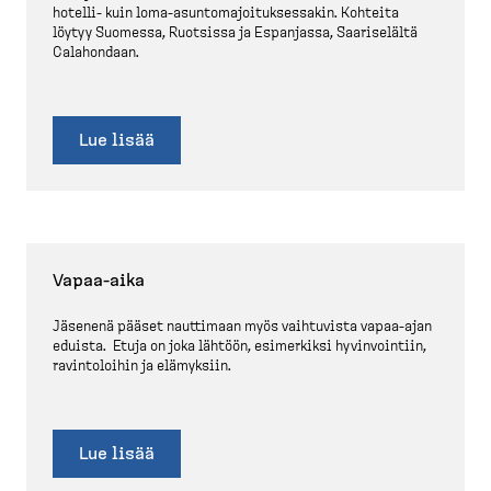
hotelli-​ kuin loma-​asunto­ma­joi­tuk­sessakin. Kohteita
löytyy Suomessa, Ruotsissa ja Espanjassa, Saariselältä
Calahondaan.
Lue lisää
Vapaa-​aika
Jäsenenä pääset nauttimaan myös vaihtuvista vapaa-​ajan
eduista. Etuja on joka lähtöön, esimerkiksi hyvinvointiin,
ravinto­loihin ja elämyksiin.
Lue lisää