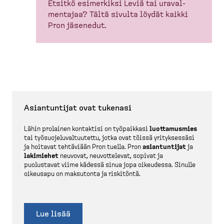
Etsitkö esimerkiksi Leviä tai uraval­
mentajaa? Tältä sivulta löydät kaikki
Pron jäsenedut.
Asiantuntijat ovat tukenasi
Lähin prolainen kontaktisi on työpaikkasi
luotta­musmies
tai työsuo­je­lu­val­tuutettu, jotka ovat töissä yrityk­sessäsi
ja hoitavat tehtäviään Pron tuella. Pron
asiantuntijat
ja
lakimiehet
neuvovat, neuvot­televat, sopivat ja
puolustavat viime kädessä sinua jopa oikeudessa. Sinulle
oikeusapu on maksutonta ja riskitöntä.
Lue lisää