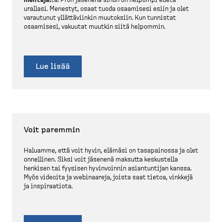
mentaja
lta! Pron jäsenenä sinun on helpompi edetä
urallasi. Menestyt, osaat tuoda osaamisesi esiin ja olet
varautunut yllättä­viinkin muutoksiin. Kun tunnistat
osaamisesi, vakuutat muutkin siitä helpommin.
Lue lisää
Voit paremmin
Haluamme, että voit hyvin, elämäsi on tasapainossa ja olet
onnellinen. Siksi voit jäsenenä maksutta keskustella
henkisen tai fyysisen hyvinvoinnin asiantuntijan kanssa.
Myös videoita ja webinaareja, joista saat tietoa, vinkkejä
ja inspiraatiota.