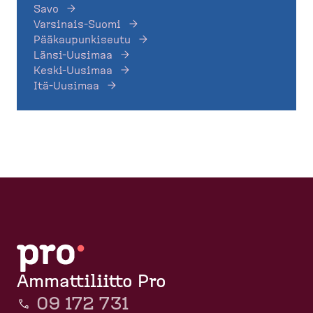
Savo
Varsinais-Suomi
Pääkaupunkiseutu
Länsi-Uusimaa
Keski-Uusimaa
Itä-Uusimaa
Ammattiliitto Pro
09 172 731