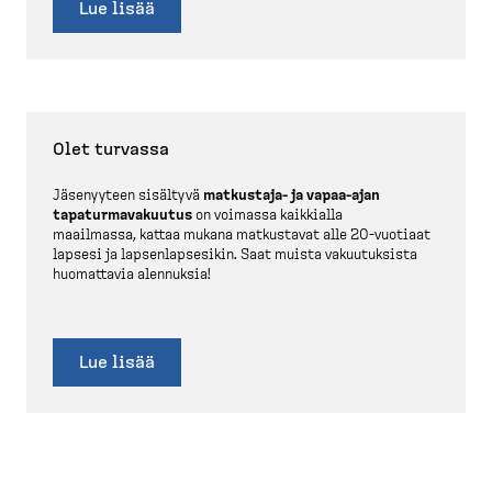
Lue lisää
Olet turvassa
Jäsenyyteen sisältyvä
matkustaja-​ ja vapaa-​ajan
tapatur­ma­va­kuutus
on voimassa kaikkialla
maailmassa, kattaa mukana matkustavat alle 20-​vuotiaat
lapsesi ja lapsen­lap­sesikin. Saat muista vakuutuksista
huomattavia alennuksia!
Lue lisää