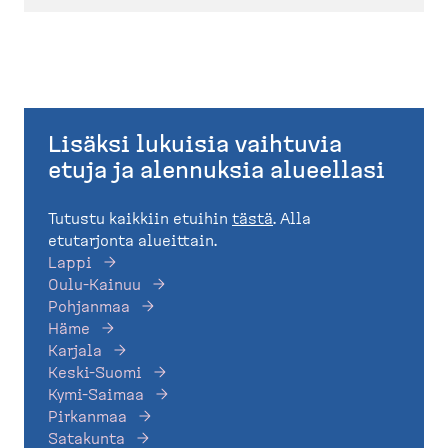
Lisäksi lukuisia vaihtuvia
etuja ja alennuksia alueellasi
Tutustu kaikkiin etuihin
tästä
. Alla
etutarjonta alueittain.
Lappi
Oulu-Kainuu
Pohjanmaa
Häme
Karjala
Keski-Suomi
Kymi-Saimaa
Pirkanmaa
Satakunta