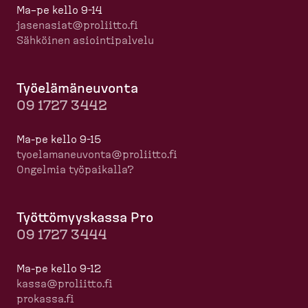
Ma–pe kello 9-14
jasenasiat@proliitto.fi
Sähköinen asioin­ti­palvelu
Työelä­mä­neuvonta
09 1727 3442
Ma-pe kello 9-15
tyoela­ma­neuvonta@proliitto.fi
Ongelmia työpaikalla?
Työttö­myyskassa Pro
09 1727 3444
Ma-pe kello 9-12
kassa@proliitto.fi
prokassa.fi