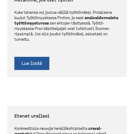
Kuka tahansa voi joutua välillä työttömäksi. Prolaisena
kuulut Työttö­myyskassa Prohon, ja saat
ansiosi­don­naista
työttö­myys­turvaa
sen ehtojen täyttyessä. Työttö­
myyskassa Pron käsitte­lyajat ovat tutkitusti Suomen
ripeimpiä. Jos siis joudut työttömäksi, selustasi on
turvattu.
Lue lisää
Etenet urallasi
Konkreettisia neuvoja henkilö­koh­taiselta
uraval­