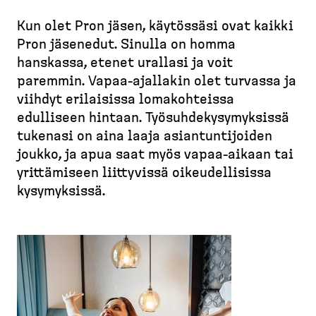
d
t
e
Kun olet Pron jäsen, käytössäsi ovat kaikki
u
M
s
s
Pron jäsenedut. Sinulla on homma
u
k
i
hanskassa, etenet urallasi ja voit
r
t
v
paremmin. Vapaa-​ajallakin olet turvassa ja
u
o
u
viihdyt erilaisissa lomakoh­teissa
p
p
edulliseen hintaan. Työsuh­de­ky­sy­myksissä
o
)
tukenasi on aina laaja asiantun­ti­joiden
l
joukko, ja apua saat myös vapaa-​aikaan tai
k
yrittä­miseen liittyvissä oikeudel­lisissa
u
kysymyksissä.