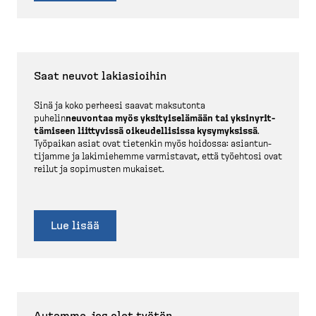
Saat neuvot lakiasioihin
Sinä ja koko perheesi saavat maksutonta
puhelin
neuvontaa myös yksityi­se­lämään tai yksiny­rit­
tä­miseen liittyvissä oikeudel­lisissa kysymyksissä
.
Työpaikan asiat ovat tietenkin myös hoidossa: asiantun­
tijamme ja lakimiehemme varmistavat, että työehtosi ovat
reilut ja sopimusten mukaiset.
Lue lisää
Autamme, jos olet työtön