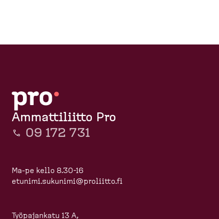
d
l
t
e
u
k
s
s
u
k
i
t
v
o
u
p
)
Ammattiliitto Pro
09 172 731
Ma-pe kello 8.30-16
etunimi.sukunimi@proliitto.fi
Työpajankatu 13 A,