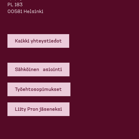
PL 183
00581 Helsinki
Kaikki yhteys­tiedot
Sähköinen asiointi
Työehto­so­pi­mukset
Liity Pron jäseneksi