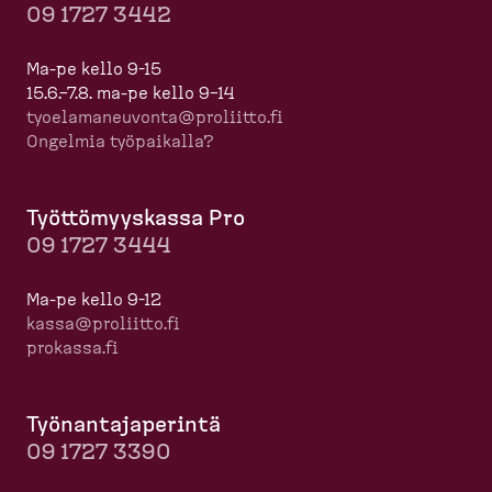
09 1727 3442
Ma-pe kello 9-15
15.6.–7.8. ma-pe kello 9–14
tyoela­ma­neuvonta@proliitto.fi
Ongelmia työpaikalla?
Työttö­myyskassa Pro
09 1727 3444
Ma-pe kello 9-12
kassa@proliitto.fi
prokassa.fi
Työnan­ta­ja­perintä
09 1727 3390