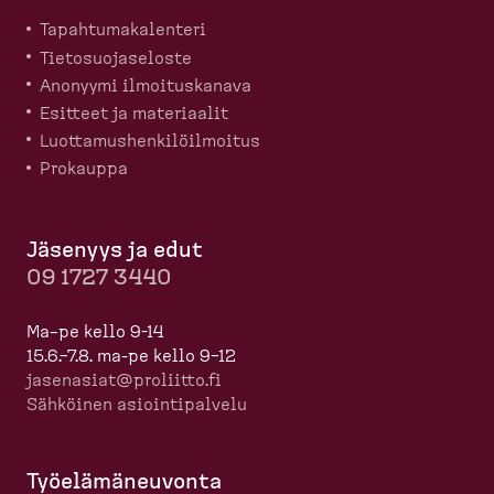
Tapahtu­ma­ka­lenteri
Tietosuo­ja­seloste
Anonyymi ilmoitus­kanava
Esitteet ja materiaalit
Luotta­mus­hen­ki­löil­moitus
Prokauppa
Jäsenyys ja edut
09 1727 3440
Ma–pe kello 9-14
15.6.–7.8. ma-pe kello 9–12
jasenasiat@proliitto.fi
Sähköinen asioin­ti­palvelu
Työelä­mä­neuvonta