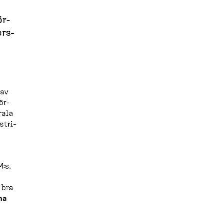
ör­
ers­
 av
ör­
rala
stri­
:s.
 bra
ma