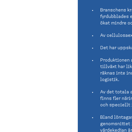
Branschens kra
fyrdubblades e
ökat mindre o
Av cellulosaex
Det har uppska
Produktionen 
tillväxt har li
räknas inte in
logistik.
Av det totala 
finns fler när
och speciellt 
Bland löntaga
genomsnittet i
värdekedjan är