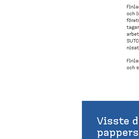
Finla
och I
föret
tagar
arbet
SUTCR
ni­sa
Finla
och s
Visste d
pappers