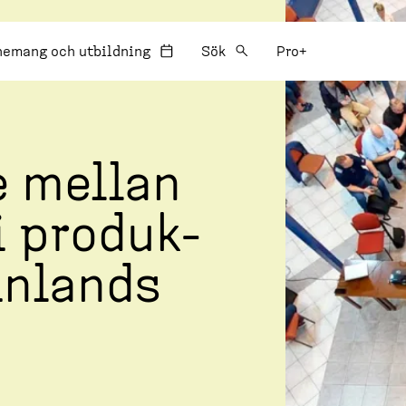
:
nemang och utbildning
Sök
Pro+
e mellan
i produk­
Finlands