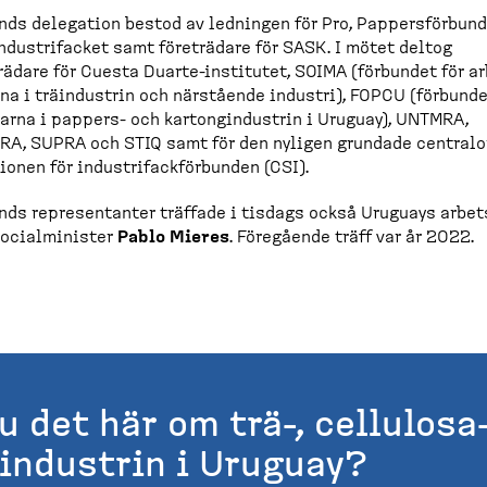
nds delegation bestod av ledningen för Pro, Pappers­för­bun
ndustri­facket samt företrädare för SASK. I mötet deltog
rädare för Cuesta Duarte-​institutet, SOIMA (förbundet för a
na i träindustrin och närstående industri), FOPCU (förbunde
arna i pappers-​ och karton­gin­dustrin i Uruguay), UNTMRA,
A, SUPRA och STIQ samt för den nyligen grundade central­or
­tionen för industri­fack­för­bunden (CSI).
nds represen­tanter träffade i tisdags också Uruguays arbets
ocial­mi­nister
Pablo Mieres
. Föregående träff var år 2022.
u det här om trä-, cellulosa
industrin i Uruguay?