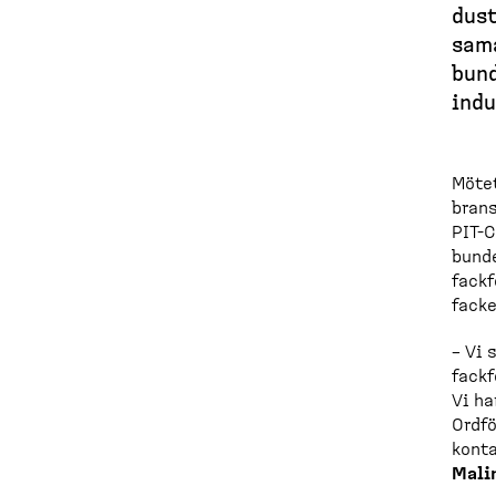
a
dust
sama
d
bund
c
in­d
r
u
Mötet
brans
m
PIT-​
b
bunde
fackf
facke
– Vi 
fackf
Vi ha
Ordfö
konta
Mali