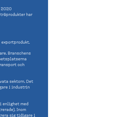
h 2020
 träprodukter har
 exportprodukt.
gare. Branschens
arbetsplatserna
transport och
ivata sektorn. Det
are i industrin
 i enlighet med
trerade). Inom
rera sig tidigare i