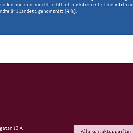
 medan andelen som låter bli att registrera sig i industrin 
dre är i landet i genomsnitt (4 %).
gatan 13 A
Alla kontakt­upp­gifter