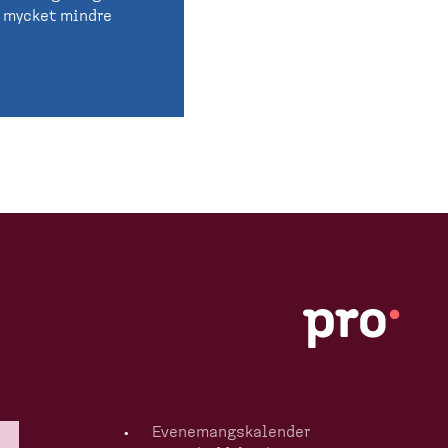
är mycket mindre
Evenemangska­lender