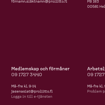
förnamn.slä
ktnamn@proliitto.fi
PB 183
00581 Hel
Medlemskap och förmåner
Arbets­l
09 1727 3440
09 172
Må–fre kl. 9-14
Må-​fre kl.
jasenasiat@proliitto.fi
Problem p
Logga in till e-​tjänsten