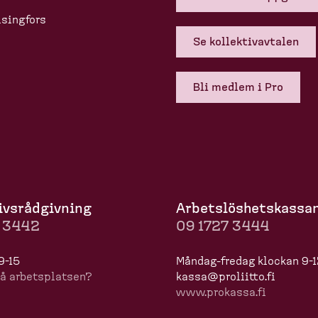
singfors
Se kollek­tivavtalen
Bli medlem i Pro
ivs­råd­givning
Arbets­lös­hets­kassa
7 3442
09 1727 3444
 9-15
Måndag-​fredag klockan 9-
å arbets­platsen?
kassa@proliitto.fi
www.prokassa.fi