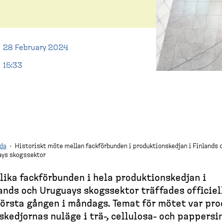
28 February 2024
15:33
da
·
Historiskt möte mellan fackförbunden i produktionskedjan i Finlands 
ys skogssektor
lika fackför­bunden i hela produk­tions­kedjan i
ands och Uruguays skogssektor träffades officiel
första gången i måndags. Temat för mötet var pro
s­ked­jornas nuläge i trä-, cellulosa-​ och pappers­i