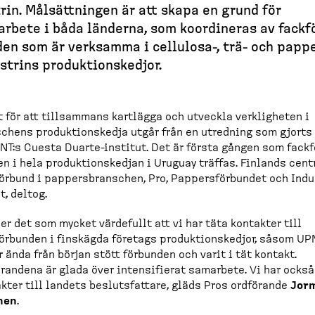
rin. Målsätt­ningen är att skapa en grund för
rbete i båda länderna, som koordineras av fackf
en som är verksamma i cellulosa-​, trä- och papp
u­strins produk­tions­kedjor.
 för att tillsammans kartlägga och utveckla verkligheten i
chens produk­tionskedja utgår från en utredning som gjorts
CNT:s Cuesta Duarte-​institut. Det är första gången som fackf
n i hela produk­tions­kedjan i Uruguay träffas. Finlands cent
örbund i pappers­branschen, Pro, Pappers­för­bundet och Indu
t, deltog.
ser det som mycket värdefullt att vi har täta kontakter till
ör­bunden i finskägda företags produk­tions­kedjor, såsom UPM
r ända från början stött förbunden och varit i tät kontakt.
randena är glada över intensi­fierat samarbete. Vi har också
kter till landets besluts­fattare, gläds Pros ordförande
Jor
nen
.