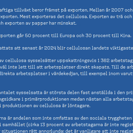
ftiga tillväxt beror främst på exporten. Mellan år 2007 oc
xporten. Mest exporteras det cellulosa. Exporten av trä och
ch exporten av papper har minskat.
porten går 50 procent till Europa och 30 procent till Kina.
ttats att senast år 2024 blir cellulosan landets viktigaste
av cellulosa sysselsätter uppskattningsvis 1 362 arbetsta
kväl inte lett till att arbetsplatser direkt skapats. Till de 
direkta arbetsplatser i värdekedjan, till exempel inom varu
antalet sysselsatta är största delen fast anställda i den pr
ingsidkare i primärproduktionen medan nästan alla arbetstag
i produktionen av cellulosa är löntagare.
rna är andelen som inte omfattas av den sociala tryggheten
 samhället (cirka 13 procent av arbetstagarna är inte regis
 situationen rätt annorlunda: det är vanligare att inte regist