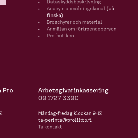
Dataskydds­be­skrivning
Anonym anmälningskanal
(på
finska)
Broschyrer och material
Anmälan om förtro­en­de­person
Pro-​butiken
n Pro
Arbets­gi­va­rin­kas­sering
09 1727 3390
12
Måndag-​fredag klockan 9-12
ta-​perinta@proliitto.fi
Ta kontakt