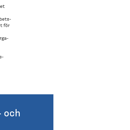
det
rbets­
t för
­ga­
-​
- och