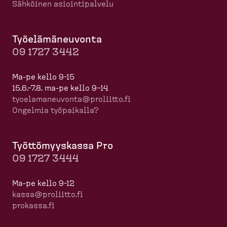
Sähköinen asioin­ti­palvelu
Työelä­mä­neuvonta
09 1727 3442
Ma-pe kello 9-15
15.6.–7.8. ma-pe kello 9–14
tyoela­ma­neuvonta@proliitto.fi
Ongelmia työpaikalla?
Työttö­myyskassa Pro
09 1727 3444
Ma-pe kello 9-12
kassa@proliitto.fi
prokassa.fi