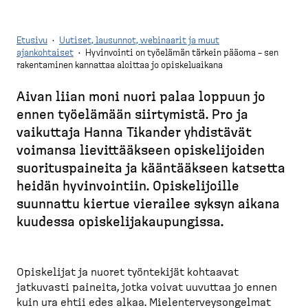
Etusivu
·
Uutiset, lausunnot, webinaarit ja muut
ajankohtaiset
·
Hyvinvointi on työelämän tärkein pääoma – sen
rakentaminen kannattaa aloittaa jo opiskeluaikana
M
u
Aivan liian moni nuori palaa loppuun jo
r
ennen työelämään siirtymistä. Pro ja
u
vaikuttaja Hanna Tikander yhdistävät
p
voimansa lievit­tääkseen opiske­li­joiden
o
suoritus­paineita ja kääntääkseen katsetta
l
heidän hyvinvointiin. Opiske­li­joille
k
suunnattu kiertue vierailee syksyn aikana
u
kuudessa opiske­li­ja­kau­pungissa.
Opiskelijat ja nuoret työntekijät kohtaavat
jatkuvasti paineita, jotka voivat uuvuttaa jo ennen
kuin ura ehtii edes alkaa. Mielen­ter­vey­son­gelmat