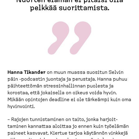
Nuorten elämän ei pitäisi olla
pelkkää suorit­tamista.
Hanna Tikander
on muun muassa suositun Selvin
päin -​podcastin juontaja ja perustaja. Hanna puhuu
päihteettömän stressin­hal­linnan puolesta ja
korostaa, että jokaisella on oikeus voida hyvin.
Mikään opintojen deadline ei ole tärkeämpi kuin oma
hyvinvointi.
– Rajojen tunnis­taminen on taito, jonka harjoit­
taminen kannattaa aloittaa jo ennen kuin työelämän
paineet kasvavat. Kiertue tarjoa käytännön vinkkejä