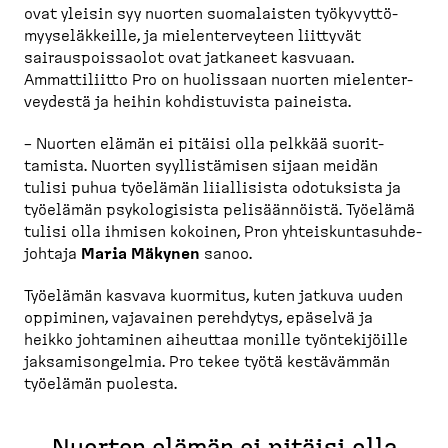
ovat yleisin syy nuorten suomalaisten työkyvyt­tö­
myy­se­läk­keille, ja mielen­ter­veyteen liittyvät
sairaus­pois­saolot ovat jatkaneet kasvuaan.
Ammatti­liitto Pro on huolissaan nuorten mielen­ter­
veydestä ja heihin kohdis­tuvista paineista.
– Nuorten elämän ei pitäisi olla pelkkää suorit­
tamista. Nuorten syyllis­tämisen sijaan meidän
tulisi puhua työelämän liiallisista odotuksista ja
työelämän psykolo­gisista pelisään­nöistä. Työelämä
tulisi olla ihmisen kokoinen, Pron yhteis­kun­ta­suh­de­
johtaja
Maria Mäkynen
sanoo.
Työelämän kasvava kuormitus, kuten jatkuva uuden
oppiminen, vajavainen perehdytys, epäselvä ja
heikko johtaminen aiheuttaa monille työnte­ki­jöille
jaksami­son­gelmia. Pro tekee työtä kestävämmän
työelämän puolesta.