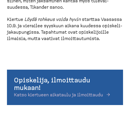
siihen, miten jaksaminen kantaa myös tulevai­
suudessa, Tikander sanoo.
Kiertue
Löydä rohkeus voida hyvin
starttaa Vaasassa
10.9. ja vierailee syyskuun aikana kuudessa opiske­li­
ja­kau­pungissa. Tapahtumat ovat opiske­li­joille
ilmaisia, mutta vaativat ilmoit­tau­tumista.
Opiskelija, ilmoittaudu
mukaan!
Katso kiertueen aikataulu ja ilmoittaudu