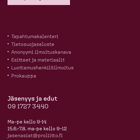
Tapahtu­ma­ka­lenteri
Tietosuo­ja­seloste
Anonyymi ilmoitus­kanava
Esitteet ja materiaalit
Luotta­mus­hen­ki­löil­moitus
Prokauppa
Jäsenyys ja edut
09 1727 3440
Ma–pe kello 9-14
15.6.–7.8. ma-pe kello 9–12
jasenasiat@proliitto.fi