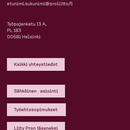
etunimi.sukunimi@proliitto.fi
Työpajankatu 13 A,
PL 183
00581 Helsinki
Kaikki yhteys­tiedot
Sähköinen asiointi
Työehto­so­pi­mukset
Liity Pron jäseneksi