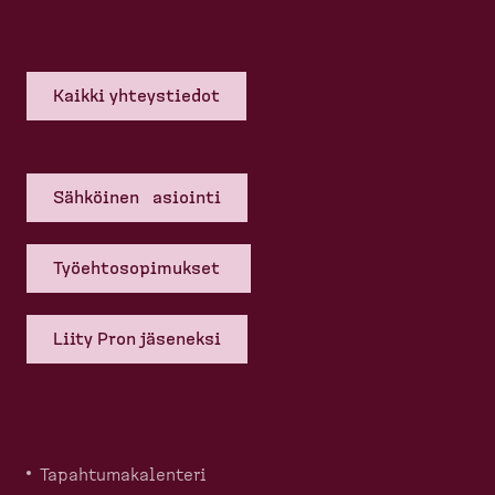
Kaikki yhteys­tiedot
Sähköinen asiointi
Työehto­so­pi­mukset
Liity Pron jäseneksi
Tapahtu­ma­ka­lenteri