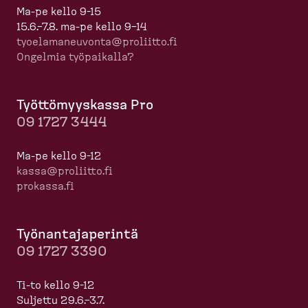
Ma-pe kello 9-15
15.6.–7.8. ma-pe kello 9–14
tyoela­ma­neuvonta@proliitto.fi
Ongelmia työpaikalla?
Työttö­myyskassa Pro
09 1727 3444
Ma-pe kello 9-12
kassa@proliitto.fi
prokassa.fi
Työnan­ta­ja­perintä
09 1727 3390
Ti-to kello 9-12
Suljettu 29.6.–3.7.