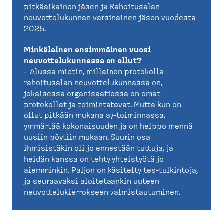
pitkäaikainen jäsen ja Rahoitusalan
neuvottelukunnan varsinainen jäsen vuodesta
2025.
Minkälainen ensimmäinen vuosi
neuvottelukunnassa on ollut?
– Alussa mietin, millainen protokolla
rahoitusalan neuvottelukunnassa on,
jokaisessa organisaatiossa on omat
protokollat ja toimintatavat. Mutta kun on
ollut pitkään mukana ay-toiminnassa,
ymmärtää kokonaisuuden ja on helppo mennä
uusiin pöytiin mukaan. Suurin osa
ihmisistäkin oli jo ennestään tuttuja, ja
heidän kanssa on tehty yhteistyötä jo
aiemminkin. Paljon on käsitelty tes-tulkintoja,
ja seuraavaksi aloitetaankin uuteen
neuvottelukierrokseen valmistautuminen.