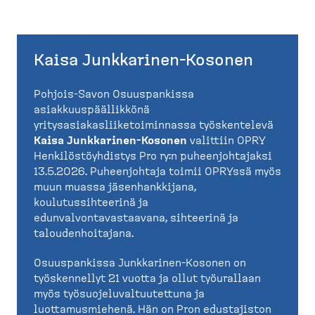
Kaisa Junkkarinen-Kosonen
Pohjois-Savon Osuuspankissa
asiakkuuspäällikkönä
yritysasiakasliiketoiminnassa työskentelevä
Kaisa Junkkarinen-Kosonen
valittiin OPRY
Henkilöstöyhdistys Pro ry:n puheenjohtajaksi
13.5.2026. Puheenjohtaja toimii OPRYssä myös
muun muassa jäsenhankkijana,
koulutussihteerinä ja
edunvalvontavastaavana, sihteerinä ja
taloudenhoitajana.
Osuuspankissa Junkkarinen-Kosonen on
työskennellyt 21 vuotta ja ollut työurallaan
myös työsuojeluvaltuutettuna ja
luottamusmiehenä. Hän on Pron edustajiston