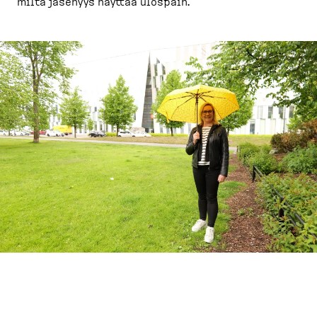
miltä jäsenyys näyttää ulospäin.