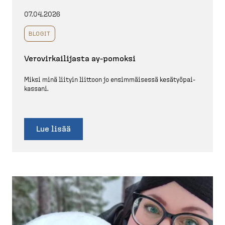
07.04.2026
BLOGIT
Verovir­kai­lijasta ay-​pomoksi
Miksi minä liityin liittoon jo ensimmäisessä kesätyö­pai­
kassani.
Lue lisää