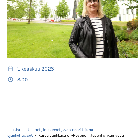
d
t
e
u
s
s
k
i
t
v
o
u
p
)
1. kesäkuu 2026
8:00
Etusivu
·
Uutiset, lausunnot, webinaarit ja muut
ajankohtaiset
·
Kaisa Junkkarinen-Kosonen: Jäsenhankinnassa