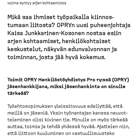
voima syntyy arjen kohtaamissa
M
u
Mikä saa ihmiset työpaikalla kiinnos­
r
tumaan liitosta? OPRYn uusi puheen­johtaja
u
Kaisa Junkkarinen-​Kosonen nostaa esiin
p
arjen kohtaamiset, henkilö­koh­taiset
o
keskustelut, näkyvän edunval­vonnan ja
l
toiminnan, josta jää hyvä kokemus.
k
u
Toimit OPRY Henkilös­töyh­distys Pro ry:ssä (OPRY)
jäsenhank­kijana, miksi jäsenhankinta on sinulle
tärkeää?
Työehto­so­pi­muksen yleissi­tovuus edellyttää, että
meillä on jäseniä. Yksin työnantajan kanssa neuvot­
te­leminen olisi kivinen tie. Minulle on myös tärkeää
auttaa, toimia ja tehdä yhdessä hyvää. Ajattelen niin,
että liittoon kuuluminen on vastuul­li­suusteko