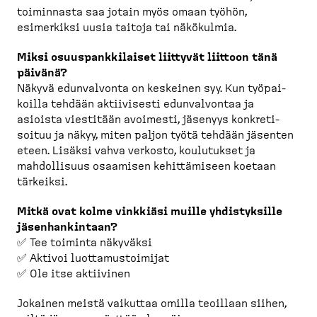
toiminnasta saa jotain myös omaan työhön,
esimerkiksi uusia taitoja tai näkökulmia.
Miksi osuuspank­ki­laiset liittyvät liittoon tänä
päivänä?
Näkyvä edunvalvonta on keskeinen syy. Kun työpai­
koilla tehdään aktiivisesti edunval­vontaa ja
asioista viestitään avoimesti, jäsenyys konkre­ti­
soituu ja näkyy, miten paljon työtä tehdään jäsenten
eteen. Lisäksi vahva verkosto, koulutukset ja
mahdol­lisuus osaamisen kehittä­miseen koetaan
tärkeiksi.
Mitkä ovat kolme vinkkiäsi muille yhdistyksille
jäsenhan­kintaan?
✅ Tee toiminta näkyväksi
✅ Aktivoi luotta­mus­toimijat
✅ Ole itse aktiivinen
Jokainen meistä vaikuttaa omilla teoillaan siihen,