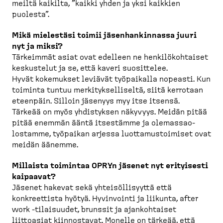
meiltä kaikilta, ”kaikki yhden ja yksi kaikkien
puolesta”.
Mikä mielestäsi toimii jäsenhan­kinnassa juuri
nyt ja miksi?
Tärkeimmät asiat ovat edelleen ne henkilö­koh­taiset
keskustelut ja se, että kaveri suosittelee.
Hyvät kokemukset leviävät työpaikalla nopeasti. Kun
toiminta tuntuu merkityk­sel­liseltä, siitä kerrotaan
eteenpäin. Silloin jäsenyys myy itse itsensä.
Tärkeää on myös yhdistyksen näkyvyys. Meidän pitää
pitää enemmän ääntä itsestämme ja olemas­sao­
lostamme, työpaikan arjessa luotta­mus­toimiset ovat
meidän äänemme.
Millaista toimintaa OPRYn jäsenet nyt erityisesti
kaipaavat?
Jäsenet hakevat sekä yhteisöl­li­syyttä että
konkreettista hyötyä. Hyvinvointi ja liikunta, after
work -​tilaisuudet, brunssit ja ajankoh­taiset
liittoasiat kiinnostavat. Monelle on tärkeää, että