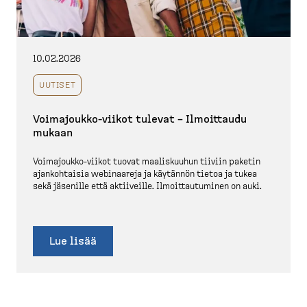
10.02.2026
UUTISET
Voimajoukko-​viikot tulevat – Ilmoittaudu
mukaan
Voimajoukko-​viikot tuovat maalis­kuuhun tiiviin paketin
ajankoh­taisia webinaareja ja käytännön tietoa ja tukea
sekä jäsenille että aktiiveille. Ilmoit­tau­tuminen on auki.
Lue lisää