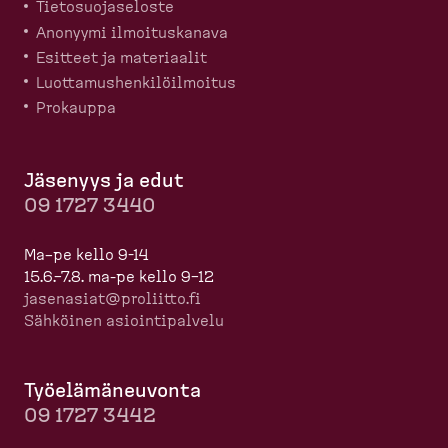
Tietosuo­ja­seloste
Anonyymi ilmoitus­kanava
Esitteet ja materiaalit
Luotta­mus­hen­ki­löil­moitus
Prokauppa
Jäsenyys ja edut
09 1727 3440
Ma–pe kello 9-14
15.6.–7.8. ma-pe kello 9–12
jasenasiat@proliitto.fi
Sähköinen asioin­ti­palvelu
Työelä­mä­neuvonta
09 1727 3442