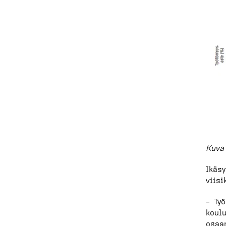
Kuva 
Ikäsy
viisi
– Työ
koulu
osaam