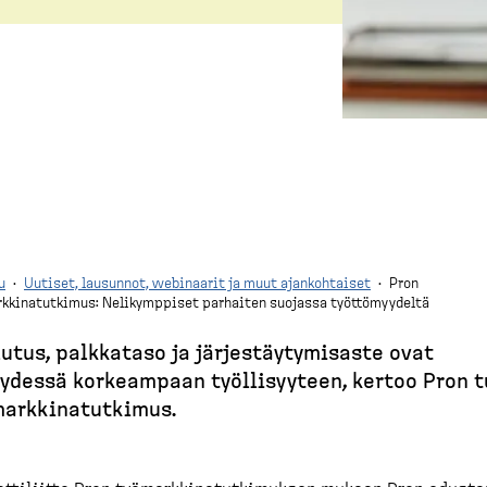
u
·
Uutiset, lausunnot, webinaarit ja muut ajankohtaiset
·
Pron
kkinatutkimus: Nelikymppiset parhaiten suojassa työttömyydeltä
utus, palkkataso ja järjes­täy­ty­misaste ovat
ydessä korkeampaan työlli­syyteen, kertoo Pron 
ark­ki­na­tutkimus.