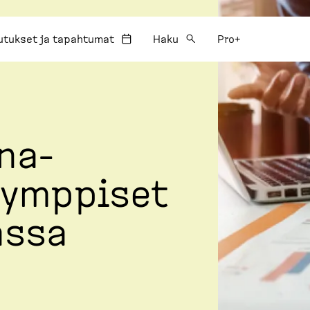
utukset ja tapahtumat
Haku
Pro+
­na­
kymppiset
assa