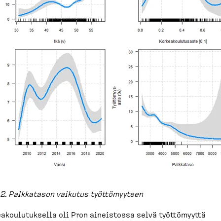
2. Palkkatason vaikutus työttö­myyteen
a­kou­lu­tuksella oli Pron aineistossa selvä työttö­myyttä