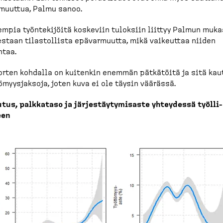
muuttua, Palmu sanoo.
mpia työnte­kijöitä koskeviin tuloksiin liittyy Palmun muk
staan tilastollista epävar­muutta, mikä vaikeuttaa niiden
ntaa.
rten kohdalla on kuitenkin enemmän pätkätöitä ja sitä kau
ö­myys­jaksoja, joten kuva ei ole täysin väärässä.
tus, palkkataso ja järjes­täy­ty­misaste yhteydessä työlli­
een