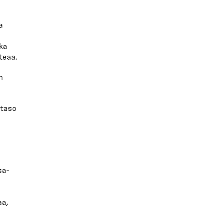
a
ka
teaa.
n
ataso
sa­
aa,