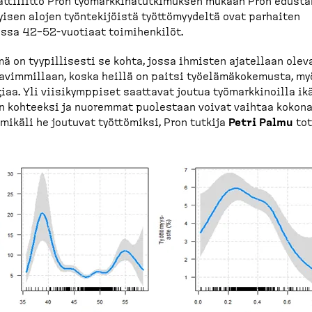
ti­liitto Pron työmark­ki­na­tut­ki­muksen mukaan Pron edust
yisen alojen työnte­ki­jöistä työttö­myydeltä ovat parhaiten
ssa 42–52-​vuotiaat toimihenkilöt.
ä on tyypil­lisesti se kohta, jossa ihmisten ajatellaan olev
a­vim­millaan, koska heillä on paitsi työelä­mä­ko­kemusta, m
iaa. Yli viisikymppiset saattavat joutua työmark­ki­noilla ik
n kohteeksi ja nuoremmat puolestaan voivat vaihtaa kokon
 mikäli he joutuvat työttömiksi, Pron tutkija
Petri Palmu
tot