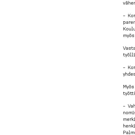
vähen
– Kor
parem
Koulu
myös 
Vast
työll
– Ko
yhdes
Myös 
tyött
– Vah
nomis
merki
henki
Palm