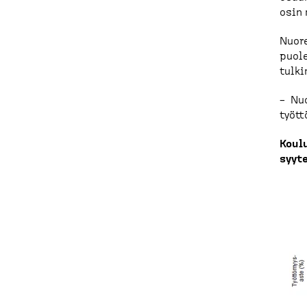
osin 
Nuore
puole
tulki
– Nuo
tyött
Koulu
syyt