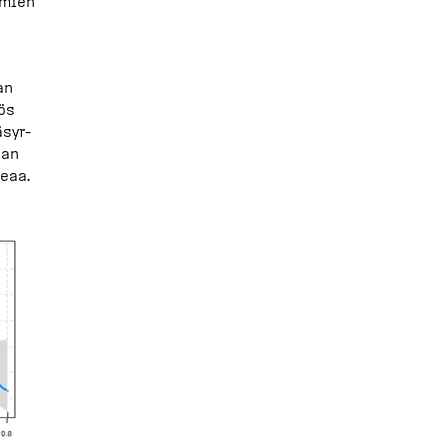
amien
an
yös
äsyr­
aan
eaa.