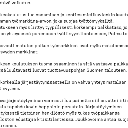
tävä vaikutus.
kea­koulutus luo osaamisen ja kenties mieliku­vienkin kautt
man työmarkkina-​arvon, joka suojaa työttö­myyksiltä.
tukseen myös liittyy tyypil­lisesti korkeampi palkkataso, jo
on yhteydessä parempaan työlli­syys­ti­lan­teeseen, Palmu to
aavasti matalan palkan työmarkkinat ovat myös matalamma
i­syyden markkinat.
rkean koulutuksen tuoma osaaminen ja sitä vastaava palkk
sä luultavasti luovat tuotta­vuus­pohjan Suomen talouteen.
korkealla järjes­täy­ty­mi­sas­teella on vahva yhteys matalaan
ö­myyteen.
va järjes­täy­tyminen varmasti luo painetta siihen, ettei irti
ia tapahdu kovin heppoisin perustein. Järjes­täy­tymisen
tyksestä tietoinen henkilöstö myös tukee työpaikkansa
löstön edustajia kriisi­ti­lan­teissa. Joukkovoima antaa suoj
u sanoo.