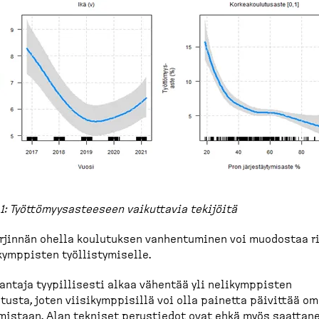
1: Työttö­myy­sas­teeseen vaikuttavia tekijöitä
r­jinnän ohella koulutuksen vanhen­tuminen voi muodostaa r
kymp­pisten työllis­ty­miselle.
antaja tyypil­lisesti alkaa vähentää yli nelikymp­pisten
tusta, joten viisikymp­pisillä voi olla painetta päivittää o
istaan. Alan tekniset perustiedot ovat ehkä myös saattane