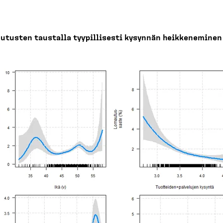
utusten taustalla tyypil­lisesti kysynnän heikke­neminen