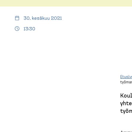
E
(
t
u
d
30. kesäkuu 2021
s
i
13:30
e
v
s
u
k
t
o
Etusiv
työmar
p
M
)
Koul
u
yhte
työm
r
u