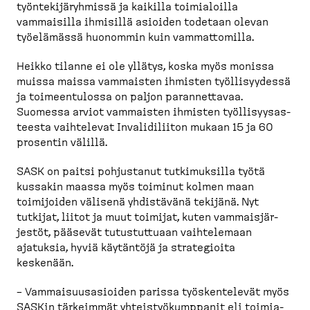
työnte­ki­jä­ryhmissä ja kaikilla toimia­loilla
vammaisilla ihmisillä asioiden todetaan olevan
työelämässä huonommin kuin vammat­tomilla.
Heikko tilanne ei ole yllätys, koska myös monissa
muissa maissa vammaisten ihmisten työlli­syydessä
ja toimeen­tulossa on paljon parannettavaa.
Suomessa arviot vammaisten ihmisten työlli­syy­sas­
teesta vaihtelevat Invali­di­liiton mukaan 15 ja 60
prosentin välillä.
SASK on paitsi pohjustanut tutkimuksilla työtä
kussakin maassa myös toiminut kolmen maan
toimijoiden välisenä yhdistävänä tekijänä. Nyt
tutkijat, liitot ja muut toimijat, kuten vammais­jär­
jestöt, pääsevät tutustuttuaan vaihte­lemaan
ajatuksia, hyviä käytäntöjä ja strate­gioita
keskenään.
– Vammai­suus­asioiden parissa työsken­televät myös
SASKin tärkeimmät yhteis­työ­kumppanit eli toimia­