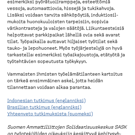
esimerkiksi pyörätuo­li­ramppeja, esteettömiä
vessoja, automaat­tiovia, hissejä ja tukikahvoja.
Lisäksi voidaan tarvita sähköpöytiä, induktio­sil­
mukoita huonokuu­loisten tarpeisiin, sopivia
värikont­rasteja ja valojen säätöjä. Liikun­taes­teisiä
helpottavat parkki­paikat lähellä ovia sekä avarat
tilat. Työpaikalla auttavat hiljaiset työtilat sekä
tauko-​ ja lepohuoneet. Myös työjär­jes­telyjä on hyvä
tarkastella: esimerkiksi työaika­joustoja, etätyötä ja
työteh­tävien sopeutusta työkykyyn.
Vammaisten ihmisten työelä­mä­ti­lanteen kartoitus
on tärkeä ensimmäinen askel, jotta heidän
tilannettaan voidaan alkaa parantaa.
Indonesian tutkimus (englanniksi)
Brasilian tutkimus (englanniksi)
Yhteenveto tutkimuksista (suomeksi)
Suomen Ammatti­liittojen Solidaa­ri­suus­keskus SASK
on työnte­ki­jöiden oikeuksiin keskittyvä kehity­syh­