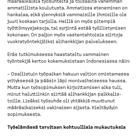
määräai­kaisia työsuhteita ja toisaalta vähemmän
ammatillista koulutusta. Ammatissa eteneminen on
hankalaa, eikä ylennyksiä vammaisille ihmisille ole
juuri koskaan tarjolla. Heillä on myös pitempiä
työttö­myys­jaksoja, tai syrjintä estää työllis­tymisen
kokonaan. On paljon myös vasten­tah­toisia siirtoja
vuokra­työn­te­ki­jöiksi alihankkijan palvelukseen.
Eräs tutkimuksessa haastateltu vammainen
työntekijä kertoo kokemuk­sistaan Indone­siassa näin:
– Osallistuin työpaikan hakuun valtion omistamassa
yrityksessä ja pääsin läpi monivai­heisessa haussa.
Mutta kun työsopi­muksen kirjoit­tamisen aika tuli,
minut haluttiinkin siirtää alihankkijan palkka­lis­
toille. Lisäksi työsuhde oli yhtäkkiä muuttunut
määräai­kaiseksi vakinaisen sijasta. Kieltäydyin
sopimuksesta.
Työelämässä tarvitaan kohtuullisia mukautuksia