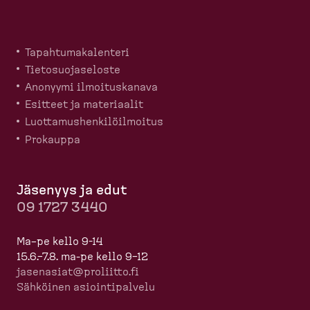
Tapahtu­ma­ka­lenteri
Tietosuo­ja­seloste
Anonyymi ilmoitus­kanava
Esitteet ja materiaalit
Luotta­mus­hen­ki­löil­moitus
Prokauppa
Jäsenyys ja edut
09 1727 3440
Ma–pe kello 9-14
15.6.–7.8. ma-pe kello 9–12
jasenasiat@proliitto.fi
Sähköinen asioin­ti­palvelu