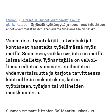
Etusivu
·
Uutiset, lausunnot, webinaarit ja muut
ajankohtaiset
·
Syrjintää, työttömyyttä ja huonommat työsuhteen
ehdot – vammaisten ihmisten asema työelämässä on heikko
M
u
Vammaiset työntekijät ja työnhakijat
r
kohtaavat haasteita työelämässä myös
u
meillä Suomessa, vaikka syrjintä on meillä
p
laissa kielletty. Työnan­tajilla on velvol­
o
lisuus edistää vammaisten ihmisten
l
yhdenver­tai­suutta ja tarjota tarvit­taessa
k
kohtuullisia mukautuksia, kuten
u
työpisteen, työajan tai välineiden
muokkaamista.
Suomen Ammatti­liittojen Solidaa­ri­suus­keskus