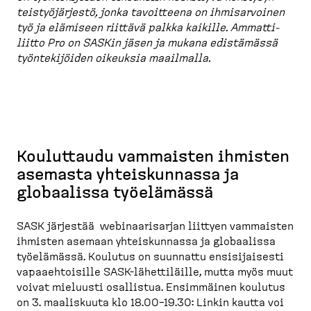
teis­työ­järjestö, jonka tavoitteena on ihmisar­voinen
työ ja elämiseen riittävä palkka kaikille. Ammatti­
liitto Pro on SASKin jäsen ja mukana edistämässä
työnte­ki­jöiden oikeuksia maailmalla.
Kouluttaudu vammaisten ihmisten
asemasta yhteiskunnassa ja
globaalissa työelämässä
SASK järjestää webinaarisarjan liittyen vammaisten
ihmisten asemaan yhteiskunnassa ja globaalissa
työelämässä. Koulutus on suunnattu ensisijaisesti
vapaaehtoisille SASK-lähettiläille, mutta myös muut
voivat mieluusti osallistua. Ensimmäinen koulutus
on 3. maaliskuuta klo 18.00–19.30: Linkin kautta voi