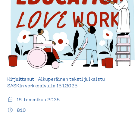
d
t
e
u
s
s
k
i
t
v
o
u
p
)
Kirjoittanut
Alkuperäinen teksti julkaistu
SASKin verkkosivulla 15.1.2025
16. tammikuu 2025
8:10