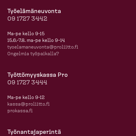
Työelä­mä­neuvonta
09 1727 3442
Ma-pe kello 9-15
15.6.–7.8. ma-pe kello 9–14
tyoela­ma­neuvonta@proliitto.fi
Ongelmia työpaikalla?
Työttö­myyskassa Pro
09 1727 3444
Ma-pe kello 9-12
kassa@proliitto.fi
prokassa.fi
Työnan­ta­ja­perintä