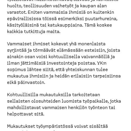
huolto, teolli­suuden vaihetyöt ja kaupan alan
varastot. Eniten vammaisia ihmisiä on kuitenkin
epäviral­lisissa töissä esimerkiksi puutar­hureina,
käsityö­läisinä tai katukaup­piaina. Tämä koskee
kaikkia tutkittuja maita.
Vammaiset ihmiset kokevat yhä monenlaista
syrjintää ja törmäävät elämässään esteisiin, joista
ainakin osan voisi kohtuul­lisella vaivan­näöllä ja
ilman jättimäisiä investointeja poistaa. YK:n
sopimus lähtee siitä, että yhteis­kunnan tulee
mukautua ihmisiin ja heidän erilaisiin tarpei­siinsa
eikä päinvastoin.
Kohtuul­lisilla mukautuksilla tarkoi­tetaan
sellaisten olosuh­teiden luomista työpaikalle, jotka
mahdol­listavat vammaisen henkilön työnteon tai
helpottavat sitä.
Mukautukset työympä­ristössä voivat sisältää