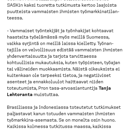
SASKin kaksi tuoretta tutkimusta kertoo laajoista
puutteista vammaisten ihmisten työmark­ki­na­ti­lan­
teessa.
- Vammaiset työntekijät ja työnhakijat kohtaavat
haasteita työelämässä myös meillä Suomessa,
vaikka syrjintä on meillä laissa kielletty. Työnan­
tajilla on velvol­lisuus edistää vammaisten ihmisten
yhdenver­tai­suutta ja tarjota tarvit­taessa
kohtuullisia mukautuksia, kuten työpisteen, työajan
tai välineiden muokkaamista. Näistä oikeuksista ei
kuitenkaan ole tarpeeksi tietoa, ja negatiiviset
asenteet ja ennakko­luulot haittaavat niiden
toteutumista, Pron tasa-​arvoasian­tuntija
Tanja
Lehtoranta
muistuttaa.
Brasiliassa ja Indone­siassa toteutetut tutkimukset
paljastavat karun totuuden vammaisten ihmisten
työmarkkina-​asemasta. Se on monelta osin huono.
Kaikissa kolmessa tutkitussa maassa, kaikissa