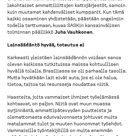
la­koh­taiset ammatti­liittojen kattojär­jestöt, samoin
kuin muutamat kahden­väliset kumppanit. Kun tämä
kaikki osaaminen yhdistetään, päästään ongelmiin
todella tarttumaan, kuvaa SASKin kansain­välisen
toiminnan päällikkö
Juha Vauhkonen
.
Lainsäädäntö hyvää, toteutus ei
Karkeasti yleistäen lainsää­dännön voidaan sanoa
olevan kaikissa tutkituissa maissa kohtuullisen
hyvällä tolalla. Brasiliassa se oli parhaalla tasolla.
Mutta hyvätkään lait eivät auta, jos ei ole halua,
tietoa, taitoa tai resursseja noudattaa niitä.
Haasteita, joita vammaiset ihmiset työelämässä
kohtaavat, on paljon. Niitä ovat muun muassa
syrjinnästä, ammatti­pä­te­vyyden puutteista ja
olemat­tomasta edunval­vonnasta johtuvat muita
matalammat tulot ja muuten huonommat työehdot.
Vammaisilla työnte­ki­jöillä on muita enemmän