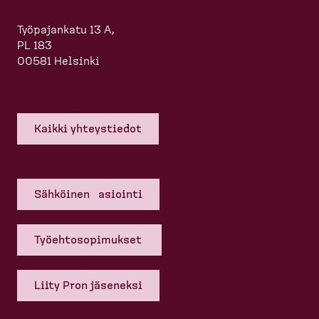
Työpajankatu 13 A,
PL 183
00581 Helsinki
Kaikki yhteys­tiedot
Sähköinen asiointi
Työehto­so­pi­mukset
Liity Pron jäseneksi