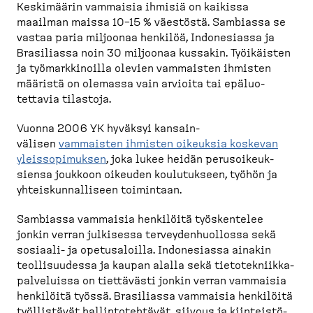
Keskimäärin vammaisia ihmisiä on kaikissa
maailman maissa 10–15 % väestöstä. Sambiassa se
vastaa paria miljoonaa henkilöä, Indone­siassa ja
Brasiliassa noin 30 miljoonaa kussakin. Työikäisten
ja työmark­ki­noilla olevien vammaisten ihmisten
määristä on olemassa vain arvioita tai epäluo­
tettavia tilastoja.
Vuonna 2006 YK hyväksyi kansain­
välisen
vammaisten ihmisten oikeuksia koskevan
yleisso­pi­muksen
, joka lukee heidän perusoi­keuk­
siensa joukkoon oikeuden koulutukseen, työhön ja
yhteis­kun­nal­liseen toimintaan.
Sambiassa vammaisia henkilöitä työskentelee
jonkin verran julkisessa tervey­den­huollossa sekä
sosiaali-​ ja opetus­aloilla. Indone­siassa ainakin
teolli­suudessa ja kaupan alalla sekä tietotek­niik­ka­
pal­ve­luissa on tiettävästi jonkin verran vammaisia
henkilöitä työssä. Brasiliassa vammaisia henkilöitä
työllistävät hallin­to­tehtävät, siivous ja kiinteis­tö­