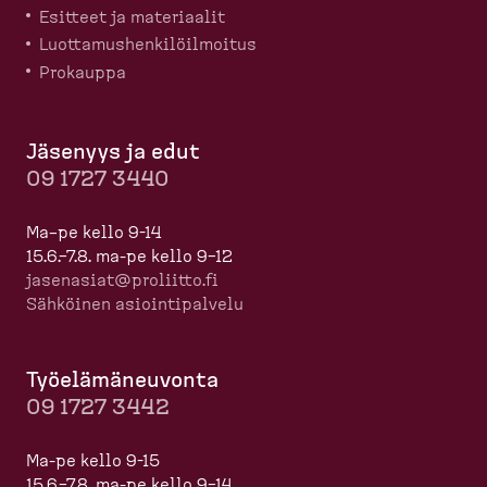
Esitteet ja materiaalit
Luotta­mus­hen­ki­löil­moitus
Prokauppa
Jäsenyys ja edut
09 1727 3440
Ma–pe kello 9-14
15.6.–7.8. ma-pe kello 9–12
jasenasiat@proliitto.fi
Sähköinen asioin­ti­palvelu
Työelä­mä­neuvonta
09 1727 3442
Ma-pe kello 9-15
15.6.–7.8. ma-pe kello 9–14