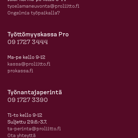
tyoela­ma­neuvonta@proliitto.fi
Ongelmia työpaikalla?
Työttö­myyskassa Pro
09 1727 3444
Ma-pe kello 9-12
kassa@proliitto.fi
prokassa.fi
Työnan­ta­ja­perintä
09 1727 3390
Ti-to kello 9-12
Suljettu 29.6.–3.7.
ta-​perinta@proliitto.fi
Ota yhteyttä