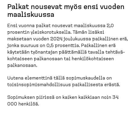
Palkat nousevat myös ensi vuoden
maalis­kuussa
Ensi vuonna palkat nousevat maalis­kuussa 2,0
prosentin yleisko­ro­tuksella. Tämän lisäksi
maksetaan vuoden 2024 joulukuussa paikallinen erä,
jonka suuruus on 0,5 prosenttia. Paikallinen erä
käytetään työnantajan päättämällä tavalla tehtävä­
koh­taiseen palkanosaan tai henkilö­koh­taiseen
palkanosaan.
Uutena elementtinä tällä sopimus­kaudella on
toisin­so­pi­mis­mah­dol­lisuus paikal­lisesta erästä.
Sopimuksen piirissä on kaiken kaikkiaan noin 34
000 henkilöä.