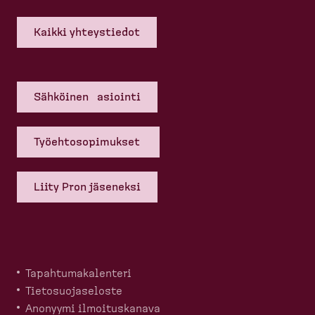
Kaikki yhteys­tiedot
Sähköinen asiointi
Työehto­so­pi­mukset
Liity Pron jäseneksi
Tapahtu­ma­ka­lenteri
Tietosuo­ja­seloste
Anonyymi ilmoitus­kanava