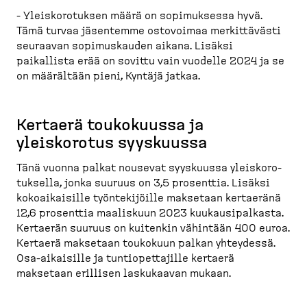
- Yleisko­ro­tuksen määrä on sopimuksessa hyvä.
Tämä turvaa jäsentemme ostovoimaa merkit­tävästi
seuraavan sopimus­kauden aikana. Lisäksi
paikallista erää on sovittu vain vuodelle 2024 ja se
on määrältään pieni, Kyntäjä jatkaa.
Kertaerä toukokuussa ja
yleiskorotus syyskuussa
Tänä vuonna palkat nousevat syyskuussa yleisko­ro­
tuksella, jonka suuruus on 3,5 prosenttia. Lisäksi
kokoai­kaisille työnte­ki­jöille maksetaan kertaeränä
12,6 prosenttia maaliskuun 2023 kuukausi­palkasta.
Kertaerän suuruus on kuitenkin vähintään 400 euroa.
Kertaerä maksetaan toukokuun palkan yhteydessä.
Osa-​aikaisille ja tuntio­pet­tajille kertaerä
maksetaan erillisen laskukaavan mukaan.