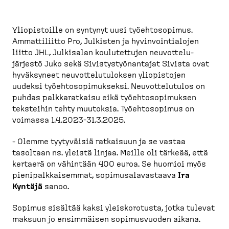
r
u
p
Yliopis­toille on syntynyt uusi työehto­sopimus.
o
Ammatti­liitto Pro, Julkisten ja hyvinvoin­tialojen
l
liitto JHL, Julkisalan koulutettujen neuvot­te­lu­
järjestö Juko sekä Sivistys­työ­nantajat Sivista ovat
k
hyväksyneet neuvot­te­lu­tu­loksen yliopistojen
u
uudeksi työehto­so­pi­mukseksi. Neuvot­te­lutulos on
puhdas palkka­ratkaisu eikä työehto­so­pi­muksen
teksteihin tehty muutoksia. Työehto­sopimus on
voimassa 1.4.2023-31.3.2025.
- Olemme tyytyväisiä ratkaisuun ja se vastaa
tasoltaan ns. yleistä linjaa. Meille oli tärkeää, että
kertaerä on vähintään 400 euroa. Se huomioi myös
pienipalk­kai­semmat, sopimusa­la­vastaava
Ira
Kyntäjä
sanoo.
Sopimus sisältää kaksi yleisko­rotusta, jotka tulevat
maksuun jo ensimmäisen sopimus­vuoden aikana.