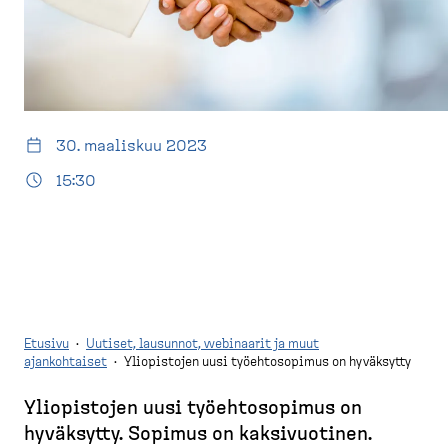
d
t
e
u
s
s
k
i
t
v
o
u
30. maaliskuu 2023
p
)
15:30
Etusivu
·
Uutiset, lausunnot, webinaarit ja muut
ajankohtaiset
·
Yliopistojen uusi työehtosopimus on hyväksytty
M
Yliopistojen uusi työehto­sopimus on
u
hyväksytty. Sopimus on kaksivuotinen.