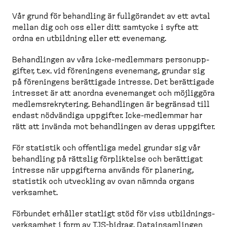
Vår grund för behandling är fullgö­randet av ett avtal
mellan dig och oss eller ditt samtycke i syfte att
ordna en utbildning eller ett evenemang.
Behand­lingen av våra icke-​medlemmars person­upp­
gifter, t.ex. vid föreningens evenemang, grundar sig
på föreningens berättigade intresse. Det berättigade
intresset är att anordna evenemanget och möjliggöra
medlems­re­kry­tering. Behand­lingen är begränsad till
endast nödvändiga uppgifter. Icke-​medlemmar har
rätt att invända mot behand­lingen av deras uppgifter.
För statistik och offentliga medel grundar sig vår
behandling på rättslig förpliktelse och berättigat
intresse när uppgifterna används för planering,
statistik och utveckling av ovan nämnda organs
verksamhet.
Förbundet erhåller statligt stöd för viss utbild­nings­
verk­samhet i form av TJS-​bidrag. Datain­sam­lingen