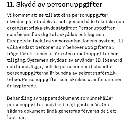
11. Skydd av person­upp­gifter
Vi kommer att se till att dina person­upp­gifter
skyddas på ett adekvat sätt genom både tekniska och
organi­sa­toriska skydds­åt­gärder. Person­upp­gifter
som behandlas digitalt skyddas och lagras i
Europeiska fackliga samorga­ni­sa­tionens system, till
vilka endast personer som behöver uppgifterna i
fråga för att kunna utföra sina arbets­upp­gifter har
tillgång. Systemen skyddas av användar-​ID, lösenord
och brandväggar, och de personer som behandlar
person­upp­gifterna är bundna av sekretess­för­plik­
telser. Person­upp­gifter som skickas utanför unionen
är krypterade.
Behandling av pappers­do­kument som innehåller
person­upp­gifter undviks i möjligaste mån. Om
sådana dokument ändå genereras förvaras de i ett
låst rum.