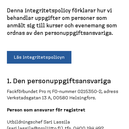
d
l
e
e
l
Denna integri­tets­policy förklarar hur vi
m
B
e
s
s
behandlar uppgifter om personer som
r
t
k
i
anmält sig till kurser och evenemang som
e
t
d
ordnas av den person­upp­gifts­an­svariga.
a
o
a
d
p
c
)
r
Läs integritetspolicyn
u
m
b
1. Den person­upp­gifts­an­svariga
Fackför­bundet Pro rr, FO-​nummer 0215350-2, adress
Verkstadsgatan 13 A, 00580 Helsingfors.
Person som ansvarar för registret
Utbild­ningschef Sari Lassila
(
sari.lassila@proliitto.fi
), tfn. 0400 194 492.