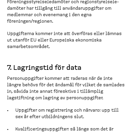
Förenings­sty­rel­se­le­damöter och region­sty­rel­se­le­
damöter har tillgång till användar­upp­gifter om
medlemmar och evenemang i den egna
föreningen/regionen.
Uppgifterna kommer inte att överföras eller lämnas
ut utanför EU eller Europeiska ekonomiska
samarbets­området.
7. Lagringstid för data
Person­upp­gifter kommer att raderas när de inte
längre behövs för det ändamål för vilket de samlades
in, såvida inte annat föreskrivs i tillämplig
lagstiftning om lagring av person­upp­gifter.
Uppgifter om registrering och närvaro: upp till
sex år efter utbild­ningens slut.
Kvalifi­ce­rings­upp­gifter: så länge som det är