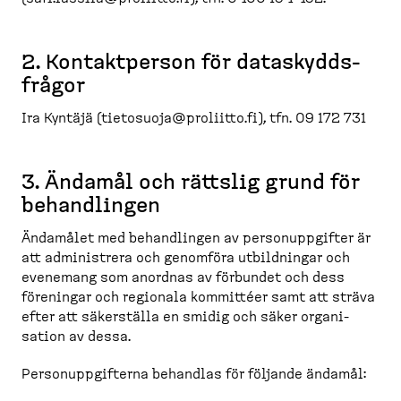
2. Kontakt­person för dataskydds­
frågor
Ira Kyntäjä (
tietosuoja@proliitto.fi
), tfn. 09 172 731
3. Ändamål och rättslig grund för
behand­lingen
Ändamålet med behand­lingen av person­upp­gifter är
att admini­strera och genomföra utbild­ningar och
evenemang som anordnas av förbundet och dess
föreningar och regionala kommittéer samt att sträva
efter att säkerställa en smidig och säker organi­
sation av dessa.
Person­upp­gifterna behandlas för följande ändamål: