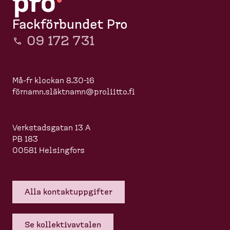
Fackförbundet Pro
09 172 731
Må-fr klockan 8.30-16
förnamn.slä
ktnamn@proliitto.fi
Verkstadsgatan 13 A
PB 183
00581 Helsingfors
Alla kontakt­upp­gifter
Se kollek­tivavtalen