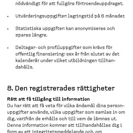
nödvändigt för att fullgöra förtro­en­de­upp­draget.
Utvärde­rings­upp­gifter: lagringstid på 6 månader.
Statistiska uppgifter: kan anonymiseras och
sparas längre.
Deltagar-​ och profil­upp­gifter som krävs för
offentlig finansiering: sex år från slutet av det
kalenderår under vilket utbild­ningen tillhan­
dahålls.
8. Den registrerades rättigheter
Rätt att få tillgång till information
Du har rätt att få veta för vilka ändamål dina person­
upp­gifter används, vilka uppgifter som samlas in om
dig, varifrån de erhålls och till vem de lämnas ut.
Denna information kommer att tillhan­da­hållas dig i
form av ett integri­tets­med­delande och, om