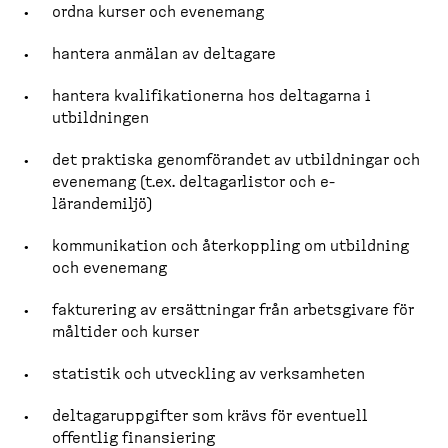
ordna kurser och evenemang
hantera anmälan av deltagare
hantera kvalifi­ka­tionerna hos deltagarna i
utbild­ningen
det praktiska genomfö­randet av utbild­ningar och
evenemang (t.ex. deltagar­listor och e-​
lärandemiljö)
kommuni­kation och återkoppling om utbildning
och evenemang
fakturering av ersätt­ningar från arbets­givare för
måltider och kurser
statistik och utveckling av verksamheten
deltagar­upp­gifter som krävs för eventuell
offentlig finansiering