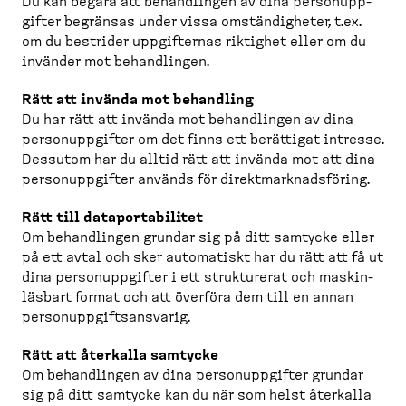
Du kan begära att behand­lingen av dina person­upp­
gifter begränsas under vissa omstän­digheter, t.ex.
om du bestrider uppgif­ternas riktighet eller om du
invänder mot behand­lingen.
Rätt att invända mot behandling
Du har rätt att invända mot behand­lingen av dina
person­upp­gifter om det finns ett berättigat intresse.
Dessutom har du alltid rätt att invända mot att dina
person­upp­gifter används för direkt­mark­nads­föring.
Rätt till datapor­ta­bilitet
Om behand­lingen grundar sig på ditt samtycke eller
på ett avtal och sker automatiskt har du rätt att få ut
dina person­upp­gifter i ett strukturerat och maskin­
läsbart format och att överföra dem till en annan
person­upp­gifts­an­svarig.
Rätt att återkalla samtycke
Om behand­lingen av dina person­upp­gifter grundar
sig på ditt samtycke kan du när som helst återkalla