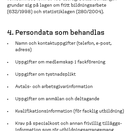
grundar sig på lagen om fritt bildnings­arbete
(632/1998) och statisti­klagen (280/2004).
4. Persondata som behandlas
Namn och kontakt­upp­gifter (telefon, e-​post,
adress)
Uppgifter om medlemskap i fackförening
Uppgifter om tystnadsplikt
Avtals-​ och arbets­gi­va­rin­for­mation
Uppgifter om anmälan och deltagande
Kvalifi­ka­tions­in­for­mation (för facklig utbildning)
Krav på specialkost och annan frivillig tilläggs­
in­for­mation som rör utbild­nings­ar­rangemang