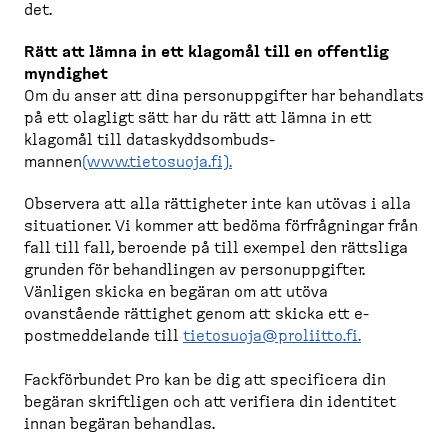
det.
Rätt att lämna in ett klagomål till en offentlig
myndighet
Om du anser att dina person­upp­gifter har behandlats
på ett olagligt sätt har du rätt att lämna in ett
klagomål till dataskydds­om­buds­
mannen
(www.tietosuoja.fi).
Observera att alla rättigheter inte kan utövas i alla
situationer. Vi kommer att bedöma förfråg­ningar från
fall till fall, beroende på till exempel den rättsliga
grunden för behand­lingen av person­upp­gifter.
Vänligen skicka en begäran om att utöva
ovanstående rättighet genom att skicka ett e-​
postmed­delande till
tietosuoja@proliitto.fi
.
Fackför­bundet Pro kan be dig att specificera din
begäran skriftligen och att verifiera din identitet
innan begäran behandlas.