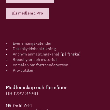
Bli medlem i Pro
Evenemangska­lender
Dataskydds­be­skrivning
Anonym anmälningskanal
(på finska)
Broschyrer och material
Anmälan om förtro­en­de­person
Pro-​butiken
Medlemskap och förmåner
09 1727 3440
Må–fre kl. 9-14