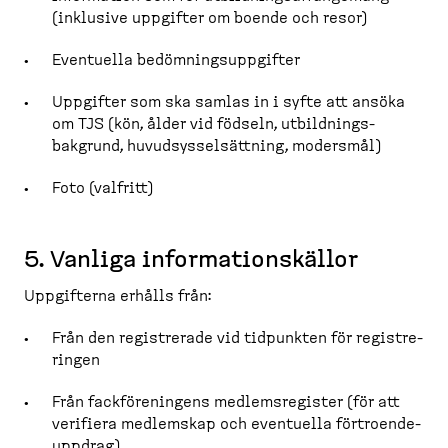
(inklusive uppgifter om boende och resor)
Eventuella bedömnings­upp­gifter
Uppgifter som ska samlas in i syfte att ansöka
om TJS (kön, ålder vid födseln, utbild­nings­
bakgrund, huvudsys­sel­sättning, modersmål)
Foto (valfritt)
5. Vanliga informa­tions­källor
Uppgifterna erhålls från:
Från den registrerade vid tidpunkten för registre­
ringen
Från fackför­e­ningens medlems­re­gister (för att
verifiera medlemskap och eventuella förtro­en­de­
uppdrag).