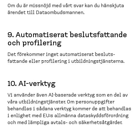
Om du är missnöjd med vårt svar kan du hänskjuta
ärendet till Dataom­buds­mannen.
9. Automa­tiserat besluts­fattande
och profilering
Det förekommer inget automa­tiserat besluts­
fattande eller profilering i utbild­nings­tjänsterna.
10. AI-​verktyg
Vi använder även AI-​baserade verktyg som en del av
våra utbild­nings­tjänster. Om person­upp­gifter
behandlas i sådana verktyg kommer de att behandlas
i enlighet med EU:s allmänna dataskydds­för­ordning
och med lämpliga avtals-​ och säkerhets­åt­gärder.