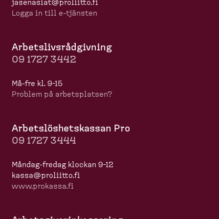
jasenasiat@proliitto.fi
Logga in till e-​tjänsten
Arbets­livs­råd­givning
09 1727 3442
Må-​fre kl. 9-15
Problem på arbets­platsen?
Arbets­lös­hets­kassan Pro
09 1727 3444
Måndag-​fredag klockan 9-12
kassa@proliitto.fi
www.prokassa.fi