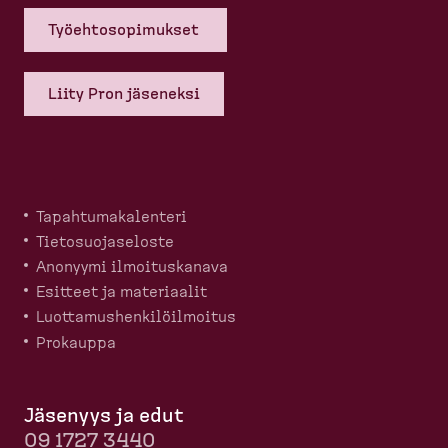
Työehto­so­pi­mukset
Liity Pron jäseneksi
Tapahtu­ma­ka­lenteri
Tietosuo­ja­seloste
Anonyymi ilmoitus­kanava
Esitteet ja materiaalit
Luotta­mus­hen­ki­löil­moitus
Prokauppa
Jäsenyys ja edut
09 1727 3440