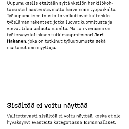
Uupumukselle etsitään syitä yksilön henkilö­koh­
taisista haasteista, mutta harvemmin työpaikalta.
Työuupu­muksen taustalla vaikuttavat kuitenkin
työelämän rakenteet, jotka luovat kuormitusta ja
vievät tilaa palautu­miselta. Marian vieraana on
työter­veys­lai­toksen tutkimus­pro­fessori
Jari
Hakanen
, joka on tutkinut työuupumusta sekä
murtanut sen myyttejä.
Sisältöä ei voitu näyttää
Valitet­tavasti sisältöä ei voitu näyttää, koska et ole
hyväksynyt evästeitä katego­riassa Toimin­nalliset.