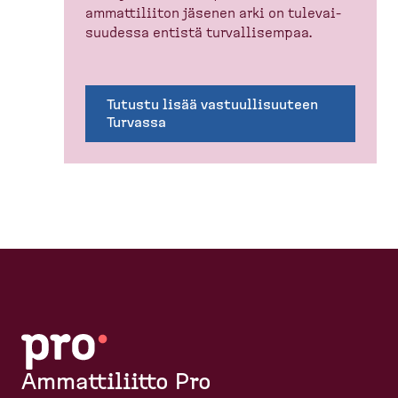
ammatti­liiton jäsenen arki on tulevai­
suudessa entistä turval­li­sempaa.
Tutustu lisää vastuul­li­suuteen
Turvassa
Ammattiliitto Pro