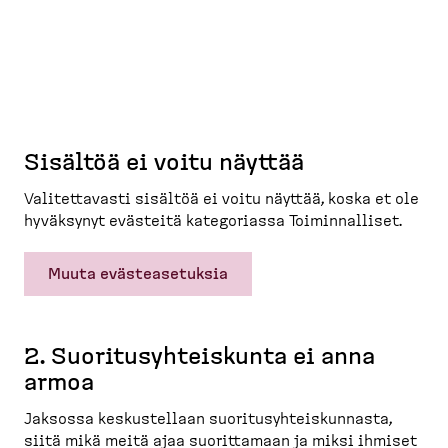
Sisältöä ei voitu näyttää
Valitet­tavasti sisältöä ei voitu näyttää, koska et ole
hyväksynyt evästeitä katego­riassa Toimin­nalliset.
Muuta evästeasetuksia
2. Suoritusyh­teiskunta ei anna
armoa
Jaksossa keskus­tellaan suoritusyh­teis­kunnasta,
siitä mikä meitä ajaa suorit­tamaan ja miksi ihmiset