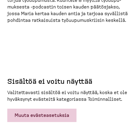
torjua työuupumusta. Kuuntele 8 myyttiä työuupu­
muksesta -​podcastin toisen kauden päätösjakso,
jossa Maria kertaa kauden antia ja tarjoaa syvällistä
pohdintaa ratkai­suista työuupu­mus­kriisin keskellä.
Sisältöä ei voitu näyttää
Valitet­tavasti sisältöä ei voitu näyttää, koska et ole
hyväksynyt evästeitä katego­riassa Toimin­nalliset.
Muuta evästeasetuksia