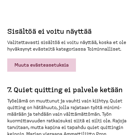
Sisältöä ei voitu näyttää
Valitet­tavasti sisältöä ei voitu näyttää, koska et ole
hyväksynyt evästeitä katego­riassa Toimin­nalliset.
Muuta evästeasetuksia
7. Quiet quitting ei palvele ketään
Työelämä on muuttunut ja vauhti vain kiihtyy. Quiet
quitting on hätähuuto, jolla rajataan työtä minimi­
määrään ja tehdään vain välttä­mättömän. Työn
kuormit­ta­vuuden ratkaisuksi siitä ei silti ole. Rajoja
tarvitaan, mutta kapina ei tapahdu quiet quittingin
keinoin. Marian vieraana Ammatti­liitto Pron