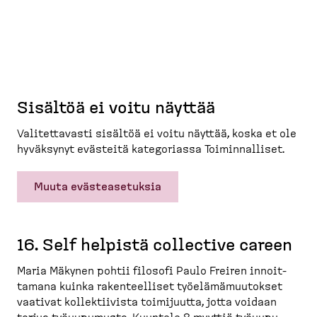
Sisältöä ei voitu näyttää
Valitet­tavasti sisältöä ei voitu näyttää, koska et ole
hyväksynyt evästeitä katego­riassa Toimin­nalliset.
Muuta evästeasetuksia
16. Self helpistä collective careen
Maria Mäkynen pohtii filosofi Paulo Freiren innoit­
tamana kuinka rakenteelliset työelä­mä­muu­tokset
vaativat kollek­tiivista toimijuutta, jotta voidaan