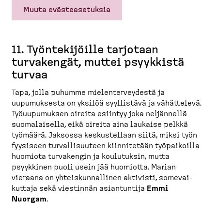
Muuta evästeasetuksia
11. Työnte­ki­jöille tarjotaan
turvakengät, muttei psyykkistä
turvaa
Tapa, jolla puhumme mielen­ter­veydestä ja
uupumuksesta on yksilöä syyllistävä ja vähättelevä.
Työuupu­muksen oireita esiintyy joka neljännellä
suomalaisella, eikä oireita aina laukaise pelkkä
työmäärä. Jaksossa keskus­tellaan siitä, miksi työn
fyysiseen turval­li­suuteen kiinni­tetään työpai­koilla
huomiota turvakengin ja koulutuksin, mutta
psyykkinen puoli usein jää huomiotta.
Marian
vieraana on yhteis­kun­nallinen aktivisti, somevai­
kuttaja sekä viestinnän asiantuntija
Emmi
Nuorgam
.