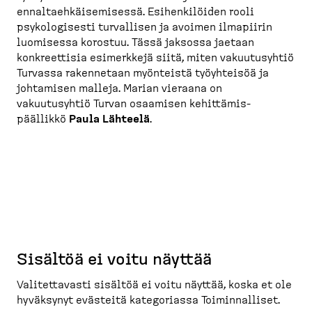
ennaltaeh­käi­se­misessä. Esihen­ki­löiden rooli
psykolo­gisesti turvallisen ja avoimen ilmapiirin
luomisessa korostuu. Tässä jaksossa jaetaan
konkreettisia esimerkkejä siitä, miten vakuutusyhtiö
Turvassa rakennetaan myönteistä työyhteisöä ja
johtamisen malleja. Marian vieraana on
vakuutusyhtiö Turvan osaamisen kehittä­mis­
päällikkö
Paula Lähteelä
.
Sisältöä ei voitu näyttää
Valitet­tavasti sisältöä ei voitu näyttää, koska et ole
hyväksynyt evästeitä katego­riassa Toimin­nalliset.