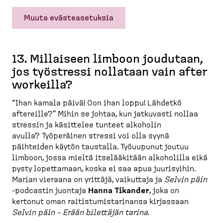
Muuta evästeasetuksia
13. Millaiseen limboon joudutaan,
jos työstressi nollataan vain after
workeilla?
“Ihan kamala päivä! Oon ihan loppu! Lähdetkö
aftereille?" Mihin se johtaa, kun jatkuvasti nollaa
stressin ja käsittelee tunteet alkoholin
avulla? Työperäinen stressi voi olla syynä
päihteiden käytön taustalla. Työuupunut joutuu
limboon, jossa mieltä itselää­kitään alkoholilla eikä
pysty lopettamaan, koska ei saa apua juurisyihin.
Marian vieraana on yrittäjä, vaikuttaja ja
Selvin päin
-​podcastin juontaja
Hanna Tikander
, joka on
kertonut oman raitis­tu­mis­ta­rinansa kirjassaan
Selvin päin – Erään bilettäjän tarina
.