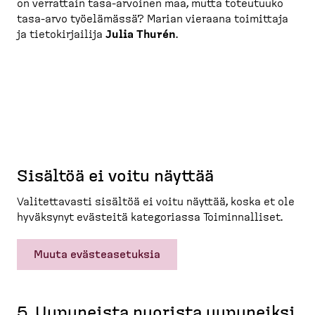
on verrattain tasa-​arvoinen maa, mutta toteutuuko
tasa-​arvo työelämässä? Marian vieraana toimittaja
ja tietokir­jailija
Julia Thurén
.
Sisältöä ei voitu näyttää
Valitet­tavasti sisältöä ei voitu näyttää, koska et ole
hyväksynyt evästeitä katego­riassa Toimin­nalliset.
Muuta evästeasetuksia
5. Uupuneista nuorista uupuneiksi