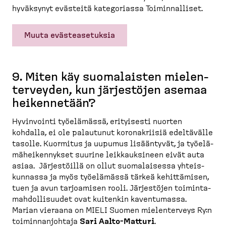
hyväksynyt evästeitä katego­riassa Toimin­nalliset.
Muuta evästeasetuksia
9. Miten käy suomalaisten mielen­
ter­veyden, kun järjestöjen asemaa
heiken­netään?
Hyvinvointi työelämässä, erityisesti nuorten
kohdalla, ei ole palautunut korona­kriisiä edeltävälle
tasolle. Kuormitus ja uupumus lisääntyvät, ja työelä­
mä­hei­ken­nykset suurine leikkauk­sineen eivät auta
asiaa. Järjes­töillä on ollut suomalaisessa yhteis­
kunnassa ja myös työelämässä tärkeä kehittämisen,
tuen ja avun tarjoamisen rooli. Järjestöjen toimin­ta­
mah­dol­li­suudet ovat kuitenkin kaventumassa.
Marian vieraana on MIELI Suomen mielen­terveys Ry:n
toimin­nan­johtaja
Sari Aalto-​Matturi
.