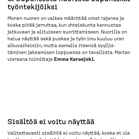
työnte­ki­jöiksi
Monen nuoren on vaikea määrittää omat rajansa ja
koska pitää jarruttaa, kun yhteiskunta kannustaa
jatkuvaan ja alituiseen suorit­ta­miseen. Nuorilla on
halua näyttää sekä puskea ja työn imu kuuluu uran
alkuvai­heisiin, mutta samalla itsensä syyllis­
täminen jaksamisen loppuessa on tavallista. Marian
vieraana toimittaja
Emma Karasjoki.
Sisältöä ei voitu näyttää
Valitet­tavasti sisältöä ei voitu näyttää, koska et ole