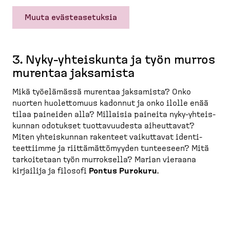
Muuta evästeasetuksia
3. Nyky-​yhteiskunta ja työn murros
murentaa jaksamista
Mikä työelämässä murentaa jaksamista? Onko
nuorten huolet­tomuus kadonnut ja onko ilolle enää
tilaa paineiden alla? Millaisia paineita nyky-​yhteis­
kunnan odotukset tuotta­vuudesta aiheuttavat?
Miten yhteis­kunnan rakenteet vaikuttavat identi­
teet­tiimme ja riittä­mät­tö­myyden tunteeseen? Mitä
tarkoi­tetaan työn murroksella? Marian vieraana
kirjailija ja filosofi
Pontus Purokuru
.