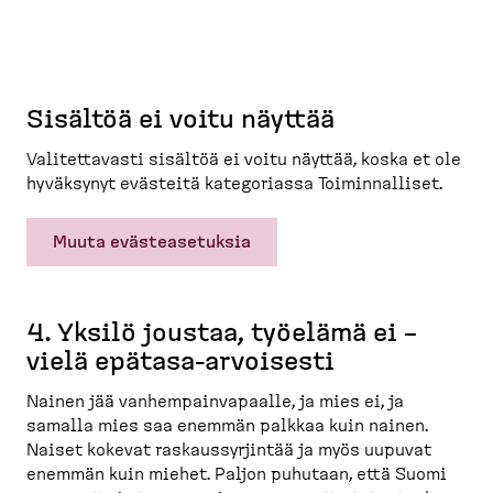
Sisältöä ei voitu näyttää
Valitet­tavasti sisältöä ei voitu näyttää, koska et ole
hyväksynyt evästeitä katego­riassa Toimin­nalliset.
Muuta evästeasetuksia
4. Yksilö joustaa, työelämä ei –
vielä epätasa-​arvoisesti
Nainen jää vanhem­pain­va­paalle, ja mies ei, ja
samalla mies saa enemmän palkkaa kuin nainen.
Naiset kokevat raskaus­syr­jintää ja myös uupuvat
enemmän kuin miehet. Paljon puhutaan, että Suomi