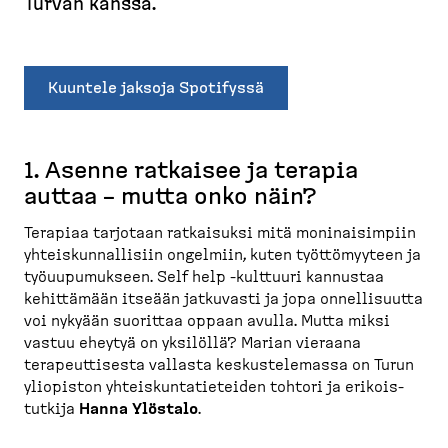
Turvan kanssa.
k
u
Kuuntele jaksoja Spotifyssä
1. Asenne ratkaisee ja terapia
auttaa – mutta onko näin?
Terapiaa tarjotaan ratkaisuksi mitä moninai­simpiin
yhteis­kun­nal­lisiin ongelmiin, kuten työttö­myyteen ja
työuupu­mukseen. Self help -​kulttuuri kannustaa
kehittämään itseään jatkuvasti ja jopa onnelli­suutta
voi nykyään suorittaa oppaan avulla. Mutta miksi
vastuu eheytyä on yksilöllä? Marian vieraana
terapeut­tisesta vallasta keskus­te­lemassa on Turun
yliopiston yhteis­kun­ta­tie­teiden tohtori ja erikois­
tutkija
Hanna Ylöstalo
.