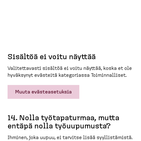
Sisältöä ei voitu näyttää
Valitet­tavasti sisältöä ei voitu näyttää, koska et ole
hyväksynyt evästeitä katego­riassa Toimin­nalliset.
Muuta evästeasetuksia
14. Nolla työtapa­turmaa, mutta
entäpä nolla työuupumusta?
Ihminen, joka uupuu, ei tarvitse lisää syyllis­tämistä.