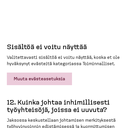
Sisältöä ei voitu näyttää
Valitet­tavasti sisältöä ei voitu näyttää, koska et ole
hyväksynyt evästeitä katego­riassa Toimin­nalliset.
Muuta evästeasetuksia
12. Kuinka johtaa inhimil­lisesti
työyhteisöjä, joissa ei uuvuta?
Jaksossa keskus­tellaan johtamisen merkityksestä
työhyvin­voinnin edistä­misessä ja kuormit­tumisen