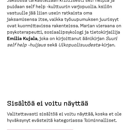
Jaksossa tarkas­tellaan kriittisesti self helpiä ja
puidaan self help -​kulttuurin varjopuolia. ksilön
vastuulle jää liian usein ratkaista oma
jaksamisensa itse, vaikka työuupu­muksen juurisyyt
ovat kuormit­tavissa rakenteissa.
Marian vieraana on
psykote­ra­peutti, sosiaa­lip­sy­kologi ja tietokir­jailija
Emilia Kujala
, joka on kirjoittanut äänikirjan
Suuri
self help -​huijaus
sekä
Ulkopuo­li­suudesta
-​kirjan.
Sisältöä ei voitu näyttää
Valitet­tavasti sisältöä ei voitu näyttää, koska et ole
hyväksynyt evästeitä katego­riassa Toimin­nalliset.