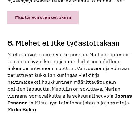
hyväksynyt evästeitä katego­riassa Toimin­nalliset.
Muuta evästeasetuksia
6. Miehet ei itke työasioi­takaan
Miehet eivät puhu eivätkä pussaa. Miehen represen­
taatio on hyvin kapea ja mies halutaan edelleen
änkeä perinteiseen muottiin. Vahvuuteen ja voimaan
perustuvat kukkulan kuningas -​leikit ja
neitimäiseksi haukkuminen määrittävät usein
poikien lapsuutta. Muottiin on sovittava. Marian
vieraana somevai­kuttaja ja seksuaa­li­neuvoja
Joonas
Pesonen
ja Mies+ ry:n toimin­nan­johtaja ja perustaja
Miika Saksi
.