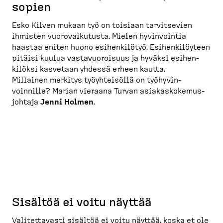
sopien
Esko Kilven mukaan työ on toisiaan tarvit­sevien
ihmisten vuorovai­kutusta. Mielen hyvinvointia
haastaa eniten huono esihen­kilötyö. Esihen­ki­löyteen
pitäisi kuulua vastavuo­roisuus ja hyväksi esihen­
kilöksi kasvetaan yhdessä erheen kautta.
Millainen merkitys työyhteisöllä on työhyvin­
voinnille? Marian vieraana Turvan asiakas­ko­ke­mus­
johtaja
Jenni Holmen
.
Sisältöä ei voitu näyttää
Valitet­tavasti sisältöä ei voitu näyttää, koska et ole