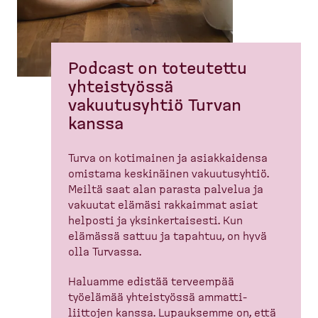
Podcast on toteutettu
yhteis­työssä
vakuutusyhtiö Turvan
kanssa
Turva on kotimainen ja asiakkaidensa
omistama keskinäinen vakuutusyhtiö.
Meiltä saat alan parasta palvelua ja
vakuutat elämäsi rakkaimmat asiat
helposti ja yksinker­taisesti. Kun
elämässä sattuu ja tapahtuu, on hyvä
olla Turvassa.
Haluamme edistää terveempää
työelämää yhteis­työssä ammatti­
liittojen kanssa. Lupauksemme on, että