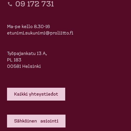
09 172 731
Ma-pe kello 8.30-16
etunimi.sukunimi@proliitto.fi
Työpajankatu 13 A,
PL 183
00581 Helsinki
Kaikki yhteys­tiedot
Sähköinen asiointi