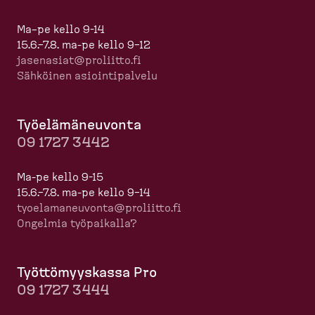
Ma–pe kello 9-14
15.6.–7.8. ma-pe kello 9–12
jasenasiat@proliitto.fi
Sähköinen asioin­ti­palvelu
Työelä­mä­neuvonta
09 1727 3442
Ma-pe kello 9-15
15.6.–7.8. ma-pe kello 9–14
tyoela­ma­neuvonta@proliitto.fi
Ongelmia työpaikalla?
Työttö­myyskassa Pro
09 1727 3444