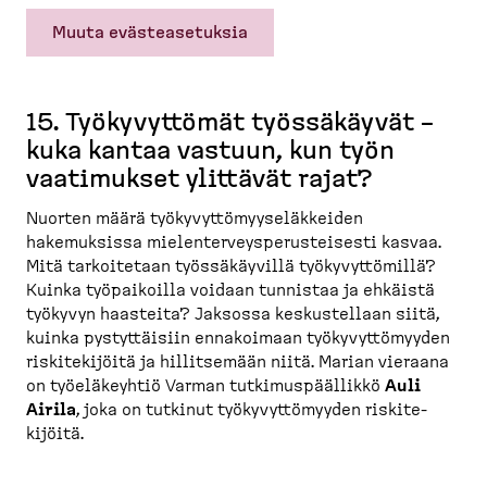
Muuta evästeasetuksia
15. Työkyvyttömät työssä­käyvät –
kuka kantaa vastuun, kun työn
vaatimukset ylittävät rajat?
Nuorten määrä työkyvyt­tö­myy­se­läk­keiden
hakemuksissa mielen­ter­veys­pe­rus­teisesti kasvaa.
Mitä tarkoi­tetaan työssä­käyvillä työkyvyt­tömillä?
Kuinka työpai­koilla voidaan tunnistaa ja ehkäistä
työkyvyn haasteita? Jaksossa keskus­tellaan siitä,
kuinka pystyt­täisiin ennakoimaan työkyvyt­tö­myyden
riskite­kijöitä ja hillit­semään niitä. Marian vieraana
on työelä­keyhtiö Varman tutkimus­päällikkö
Auli
Airila
, joka on tutkinut työkyvyt­tö­myyden riskite­
kijöitä.