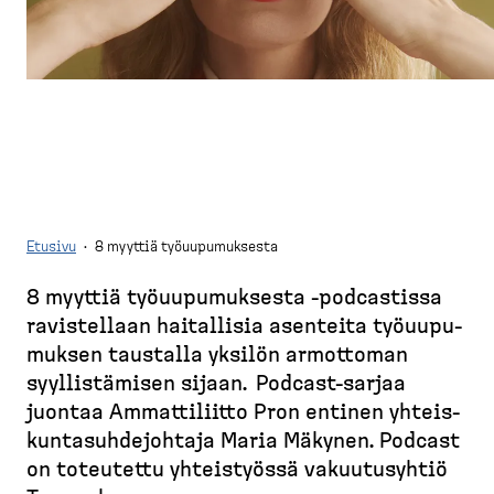
d
t
e
u
s
s
k
i
t
v
o
u
p
)
Etusivu
·
8 myyttiä työuupumuksesta
8 myyttiä työuupu­muksesta -​podcastissa
M
ravistellaan haitallisia asenteita työuupu­
u
muksen taustalla yksilön armottoman
r
syyllis­tämisen sijaan. Podcast-​sarjaa
u
juontaa Ammatti­liitto Pron entinen yhteis­
p
kun­ta­suh­de­johtaja Maria Mäkynen. Podcast
o
on toteutettu yhteis­työssä vakuutusyhtiö
l