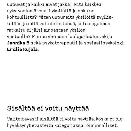
uupuvat ja kaikki eivät jaksa? Mitä kaikkea
nykytyöelämä vaatii yksilöltä ja onko se
kohtuullista? Miten uupuneita yksilöitä syyllis­
tetään ja mitä voitaisiin tehdä, jotta ongelman­
ratkaisu ei jäisi ainoastaan yksilön
vastuulle? Marian vieraana laulaja-​laulun­tekijä
Jannika B
sekä psykote­ra­peutti ja sosiaa­lip­sy­kologi
Emilia Kujala
.
Sisältöä ei voitu näyttää
Valitet­tavasti sisältöä ei voitu näyttää, koska et ole
hyväksynyt evästeitä katego­riassa Toimin­nalliset.