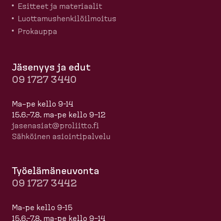
Esitteet ja materiaalit
Luotta­mus­hen­ki­löil­moitus
Prokauppa
Jäsenyys ja edut
09 1727 3440
Ma–pe kello 9-14
15.6.–7.8. ma-pe kello 9–12
jasenasiat@proliitto.fi
Sähköinen asioin­ti­palvelu
Työelä­mä­neuvonta
09 1727 3442
Ma-pe kello 9-15
15.6.–7.8. ma-pe kello 9–14