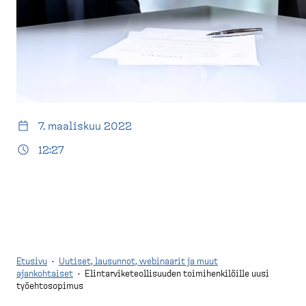
d
t
e
u
s
s
k
i
t
v
o
u
p
)
7. maaliskuu 2022
12:27
Etusivu
·
Uutiset, lausunnot, webinaarit ja muut
ajankohtaiset
·
Elintarviketeollisuuden toimihenkilöille uusi
työehtosopimus
M