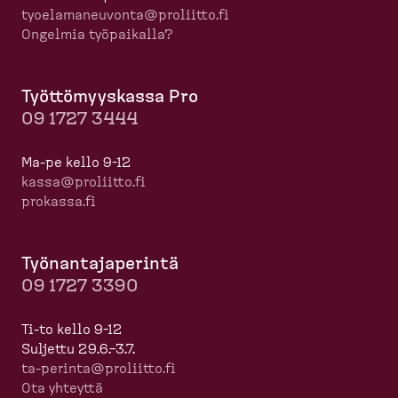
tyoela­ma­neuvonta@proliitto.fi
Ongelmia työpaikalla?
Työttö­myyskassa Pro
09 1727 3444
Ma-pe kello 9-12
kassa@proliitto.fi
prokassa.fi
Työnan­ta­ja­perintä
09 1727 3390
Ti-to kello 9-12
Suljettu 29.6.–3.7.
ta-​perinta@proliitto.fi
Ota yhteyttä