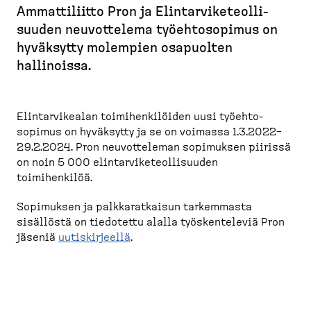
u
Ammatti­liitto Pron ja Elintar­vi­ke­teol­li­
r
suuden neuvot­telema työehto­sopimus on
u
hyväksytty molempien osapuolten
p
hallinoissa.
o
l
k
Elintar­vi­kealan toimihen­ki­löiden uusi työehto­
sopimus on hyväksytty ja se on voimassa 1.3.2022–
u
29.2.2024. Pron neuvot­teleman sopimuksen piirissä
on noin 5 000 elintar­vi­ke­teol­li­suuden
toimihenkilöä.
Sopimuksen ja palkka­rat­kaisun tarkemmasta
sisällöstä on tiedotettu alalla työsken­televiä Pron
jäseniä
uutiskir­jeellä
.