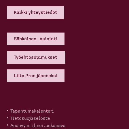
Kaikki yhteys­tiedot
Sähköinen asiointi
Työehto­so­pi­mukset
Liity Pron jäseneksi
Tapahtu­ma­ka­lenteri
Tietosuo­ja­seloste
Anonyymi ilmoitus­kanava