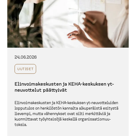
24.06.2026
UUTISET
Elinvoi­ma­kes­kusten ja KEHA-​keskuksen yt-​
neuvottelut päättyivät
Elinvoi­ma­kes­kusten ja KEHA-​keskuksen yt-​neuvot­te­luiden
lopputulos on henkilöstön kannalta alkupe­räistä esitystä
lievempi, mutta vähennykset ovat silti merkittäviä ja
kuormittavat työyhteisöjä keskellä organi­saa­tio­muu­
toksia.