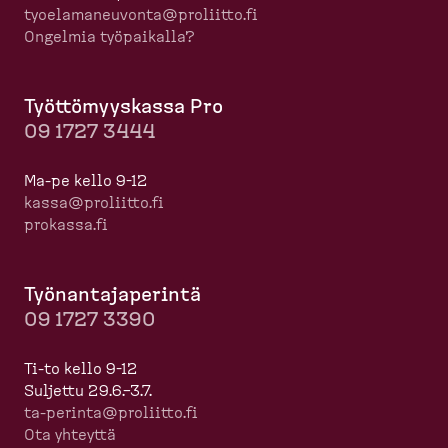
tyoela­ma­neuvonta@proliitto.fi
Ongelmia työpaikalla?
Työttö­myyskassa Pro
09 1727 3444
Ma-pe kello 9-12
kassa@proliitto.fi
prokassa.fi
Työnan­ta­ja­perintä
09 1727 3390
Ti-to kello 9-12
Suljettu 29.6.–3.7.
ta-​perinta@proliitto.fi
Ota yhteyttä