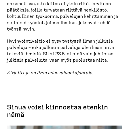
on sanottava, että kiitos ei yksin riitä. Tarvitaan
päätöksiä, joilla turvataan riittävä henkilöstö,
kohtuullinen työkuorma, palvelujen kehittäminen ja
sellaiset työolot, joissa ihmiset jaksavat tehdä
työnsä hyvin.
Hyvinvoin­ti­valtio ei pysy pystyssä ilman julkisia
palveluja – eikä julkisia palveluja ole ilman niitä
tekeviä ihmisiä. Siksi 23.6. ei pidä vain juhlistaa
julkisia palveluita, vaan myös puolustaa niitä.
Kirjoittaja on Pron edunval­von­ta­johtaja.
Sinua voisi kiinnostaa etenkin
nämä