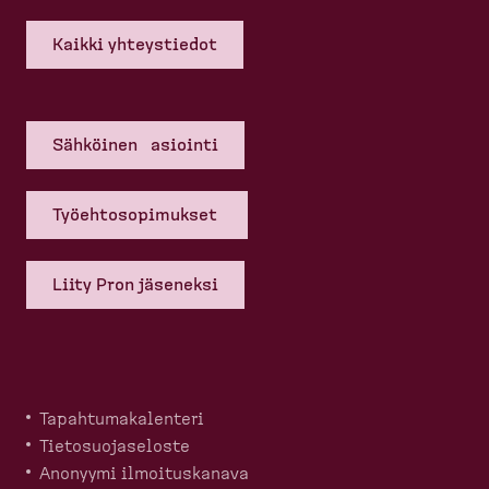
Kaikki yhteys­tiedot
Sähköinen asiointi
Työehto­so­pi­mukset
Liity Pron jäseneksi
Tapahtu­ma­ka­lenteri
Tietosuo­ja­seloste
Anonyymi ilmoitus­kanava