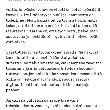
Valtiolla työsken­te­levien viesti on selvä: työmäärä
kasvaa, kiire lisääntyy ja huoli jaksamisesta on
todellinen. Moni haluaa tehdä työnsä hyvin, mutta
kokee, ettei siihen ole enää riittävästi aikaa eikä
resursseja. Vaarana on, että työn laatu, palvelujen
saatavuus ja henkilöstön hyvinvointi heikkenevät
yhtä aikaa.
Säästöt eivät jää työpaikkojen sisälle. Ne näkyvät
kansalaisille pitenevinä käsitte­ly­aikoina,
supistuvina palvelu­pisteinä, vaikeampana tavoitet­
ta­vuutena ja eriarvoi­suutena. Erityisen huoles­
tuttavaa on, jos palvelut karkaavat kauemmas niiltä,
joilla on heikoimmat mahdol­li­suudet asioida
digitaa­lisesti tai matkustaa pitkien matkojen
päähän.
Julkisissa palveluissa ei ole kyse vain
tehokkuudesta, vaan myös oikeuden­mu­kai­suudesta.