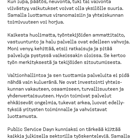
Kun lupa, päätös, neuvonta, tuki tai valvonta
viivästyy, vaikutukset voivat olla yksilölle suuria.
Samalla luottamus viranomaisiin ja yhteis­kunnan
toimivuuteen voi horjua.
Kaikesta huolimatta, työnte­ki­jöiden ammattitaito,
vastuuntunto ja halu palvella ovat edelleen vahvoja.
Moni venyy, kehittää, etsii ratkaisuja ja pitää
palveluja pystyssä vaikeissakin oloissa. Se kertoo
työn merkityksestä ja tekijöiden sitoutu­misesta.
Valtion­hal­lintoa ja sen tuottamia palveluita ei pidä
nähdä vain kulueränä. Ne ovat investointi yhteis­
kunnan vakauteen, osaamiseen, turval­li­suuteen ja
yhdenver­tai­suuteen. Hyvin toimivat palvelut
ehkäisevät ongelmia, tukevat arkea, luovat edelly­
tyksiä yritysten toiminnalle ja vahvistavat
luottamusta.
Public Service Dayn kunniaksi on tärkeää kiittää
kaikkia julkisella sektorilla työsken­televiä. Samalla