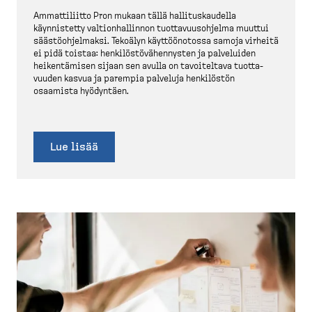
Ammatti­liitto Pron mukaan tällä hallitus­kaudella
käynnistetty valtion­hal­linnon tuotta­vuus­ohjelma muuttui
säästö­oh­jelmaksi. Tekoälyn käyttöö­notossa samoja virheitä
ei pidä toistaa: henkilös­tö­vä­hen­nysten ja palveluiden
heiken­tämisen sijaan sen avulla on tavoiteltava tuotta­
vuuden kasvua ja parempia palveluja henkilöstön
osaamista hyödyntäen.
Lue lisää