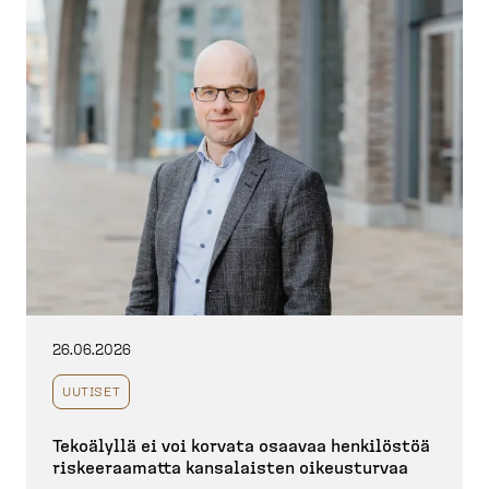
26.06.2026
UUTISET
Tekoälyllä ei voi korvata osaavaa henkilöstöä
riskee­raamatta kansalaisten oikeus­turvaa