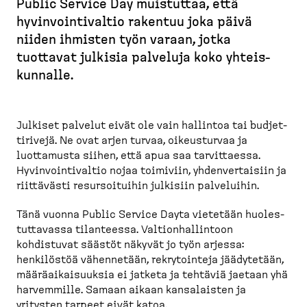
Public Service Day muistuttaa, että
u
hyvinvoin­ti­valtio rakentuu joka päivä
r
niiden ihmisten työn varaan, jotka
u
tuottavat julkisia palveluja koko yhteis­
p
kunnalle.
o
l
k
Julkiset palvelut eivät ole vain hallintoa tai budjet­
u
ti­rivejä. Ne ovat arjen turvaa, oikeus­turvaa ja
luottamusta siihen, että apua saa tarvit­taessa.
Hyvinvoin­ti­valtio nojaa toimiviin, yhdenver­taisiin ja
riittävästi resursoi­tuihin julkisiin palveluihin.
Tänä vuonna Public Service Dayta vietetään huoles­
tut­tavassa tilanteessa. Valtion­hal­lintoon
kohdistuvat säästöt näkyvät jo työn arjessa:
henkilöstöä vähennetään, rekrytointeja jäädytetään,
määräai­kai­suuksia ei jatketa ja tehtäviä jaetaan yhä
harvemmille. Samaan aikaan kansalaisten ja
yritysten tarpeet eivät katoa.