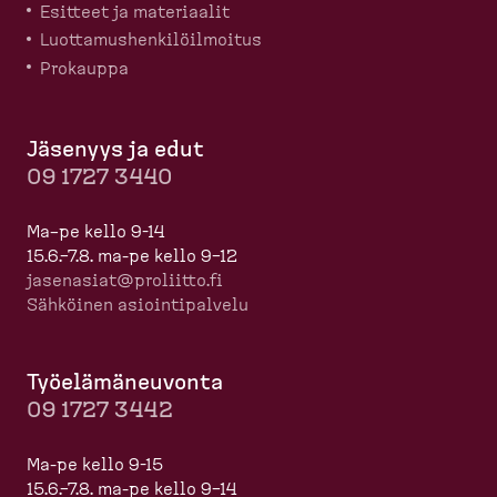
Esitteet ja materiaalit
Luotta­mus­hen­ki­löil­moitus
Prokauppa
Jäsenyys ja edut
09 1727 3440
Ma–pe kello 9-14
15.6.–7.8. ma-pe kello 9–12
jasenasiat@proliitto.fi
Sähköinen asioin­ti­palvelu
Työelä­mä­neuvonta
09 1727 3442
Ma-pe kello 9-15
15.6.–7.8. ma-pe kello 9–14