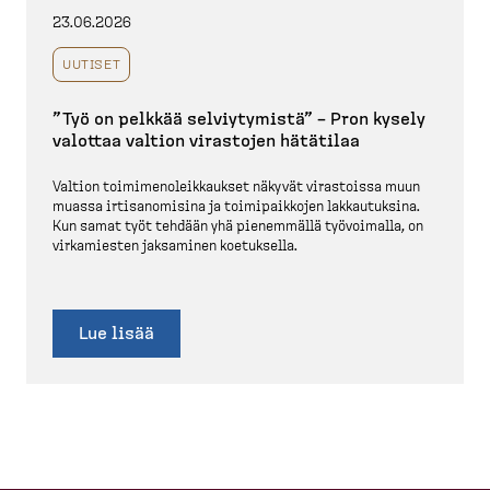
23.06.2026
UUTISET
”Työ on pelkkää selviy­tymistä” – Pron kysely
valottaa valtion virastojen hätätilaa
Valtion toimime­no­leik­kaukset näkyvät virastoissa muun
muassa irtisa­no­misina ja toimipaikkojen lakkau­tuksina.
Kun samat työt tehdään yhä pienemmällä työvoimalla, on
virkamiesten jaksaminen koetuksella.
Lue lisää