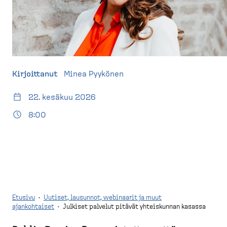
d
t
e
u
s
s
k
i
t
v
o
u
Kirjoittanut
Minea Pyykönen
p
)
22. kesäkuu 2026
8:00
Etusivu
·
Uutiset, lausunnot, webinaarit ja muut
ajankohtaiset
·
Julkiset palvelut pitävät yhteiskunnan kasassa
M