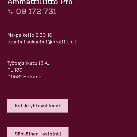
Ammattiliitto Pro
09 172 731
Ma-pe kello 8.30-16
etunimi.sukunimi@proliitto.fi
Työpajankatu 13 A,
PL 183
00581 Helsinki
Kaikki yhteys­tiedot
Sähköinen asiointi