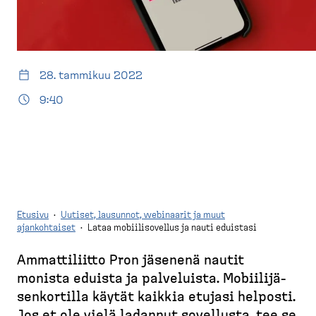
d
t
e
u
s
s
k
i
t
v
28. tammikuu 2022
o
u
9:40
p
)
Etusivu
·
Uutiset, lausunnot, webinaarit ja muut
ajankohtaiset
·
Lataa mobiilisovellus ja nauti eduistasi
M
Ammatti­liitto Pron jäsenenä nautit
u
monista eduista ja palveluista. Mobiili­jä­
r
sen­kortilla käytät kaikkia etujasi helposti.
u
Jos et ole vielä ladannut sovellusta, tee se