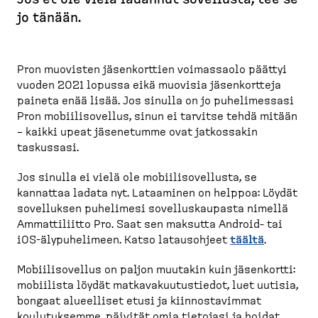
p
jo tänään.
o
l
k
Pron muovisten jäsenkorttien voimassaolo päättyi
u
vuoden 2021 lopussa eikä muovisia jäsenkortteja
paineta enää lisää. Jos sinulla on jo puheli­messasi
Pron mobiili­so­vellus, sinun ei tarvitse tehdä mitään
– kaikki upeat jäsenetumme ovat jatkossakin
taskussasi.
Jos sinulla ei vielä ole mobiili­so­vellusta, se
kannattaa ladata nyt. Lataaminen on helppoa:
Löydät
sovelluksen puhelimesi sovellus­kaupasta nimellä
Ammatti­liitto Pro. Saat sen maksutta Android-​ tai
iOS-​älypuhe­limeen. Katso lataus­ohjeet
täältä
.
Mobiili­so­vellus on paljon muutakin kuin jäsenkortti:
mobiilista löydät matkava­kuu­tus­tiedot, luet uutisia,
bongaat alueelliset etusi ja kiinnos­ta­vimmat
koulutuksemme, päivität omia tietojasi ja hoidat