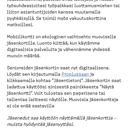
työsuh­de­asioitasi työpaikkasi luotta­mus­miehen tai
liiton asiantun­ti­joiden kanssa muutamalla
pyyhkäisyllä. Se toimii myös vakuutus­korttina
matkoillasi.
Mobiili­kortti on ekologinen vaihtoehto muoviselle
jäsenkortille. Luonto kiittää, kun käytämme
digitaalisia palveluita ja vähennämme yhdessä
muovin määrää.
Senioreiden jäsenkortin saat nyt digitaa­lisena.
Löydät sen kirjau­tumalla
Proplussaan
ja
klikkaamalla kohtaa ”Jäsentietoni”. Jäsenkortin saat
ladattua käyttöösi sinisestä painik­keesta ”Näytä
jäsenkortti”. Voit tulostaa sen paperisena tai
tallentaa laitteesi näytölle. Muovisia jäsenkortteja
ei ole enää saatavilla
Jäsenedut saa käyttöön näyttämällä jäsenkorttia –
muista hyödyntää jäsenyyttäsi.