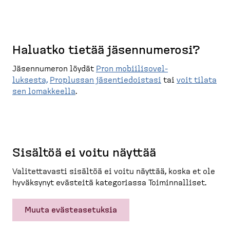
Haluatko tietää jäsennu­merosi?
Jäsennumeron löydät
Pron mobiili­so­vel­
luksesta,
Proplussan jäsentie­doistasi
tai
voit tilata
sen lomakkeella
.
Sisältöä ei voitu näyttää
Valitet­tavasti sisältöä ei voitu näyttää, koska et ole
hyväksynyt evästeitä katego­riassa Toimin­nalliset.
Muuta evästeasetuksia