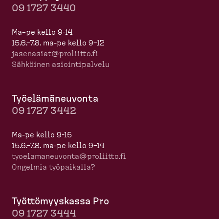
09 1727 3440
Ma–pe kello 9-14
15.6.–7.8. ma-pe kello 9–12
jasenasiat@proliitto.fi
Sähköinen asioin­ti­palvelu
Työelä­mä­neuvonta
09 1727 3442
Ma-pe kello 9-15
15.6.–7.8. ma-pe kello 9–14
tyoela­ma­neuvonta@proliitto.fi
Ongelmia työpaikalla?
Työttö­myyskassa Pro
09 1727 3444