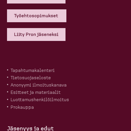
Työehto­so­pi­mukset
Liity Pron jäseneksi
Tapahtu­ma­ka­lenteri
Tietosuo­ja­seloste
Anonyymi ilmoitus­kanava
Esitteet ja materiaalit
Luotta­mus­hen­ki­löil­moitus
Prokauppa
Jäsenyys ja edut